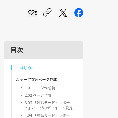
5
目次
1
.
はじめに
2
.
データ参照ページ作成
1
.
01 ページ作成前
2
.
02 ページ作成
3
.
03 「対話モード・レポー
ト」ページのデフォルト設定
4
.
04 「対話モード・レポー