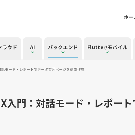
ホー
/クラウド
AI
バックエンド
Flutter/モバイル
入門：対話モード・レポートでデータ参照ページを簡単作成
記事一覧を見る
一覧を見る
見る
覧を見る
」の記事一覧を見る
 APEX入門：対話モード・レポ
一覧
タグ一覧
）
41）
ル（14）
form（6）
t（2）
SG（9）
API（2）
NotebookLM（3）
アプリ開発（1）
アドベントカレンダー2024（25）
インフラストラクチャ（5）
microCMS（7）
レトロスペクティブ（6）
Ruby（2）
SQL（1）
Gemini（3）
TypeScript（4）
アクセス制御（1）
DX Criteria（1）
OpenAI（1）
Docker（4）
スキルアップ（24
JavaScript（
サーバ
CNN
Clo
ューティング（12）
dux（1）
Ansible（2）
React（1）
Google Cloud（1）
キャリア（8）
内製化（7）
DevSecOps（1）
マネジ
Pl
ョン（4）
）
Kubernetes（1）
デジタル人材育成（4）
Lambda（1）
PMO（3）
API Gateway（1）
Markdow
A