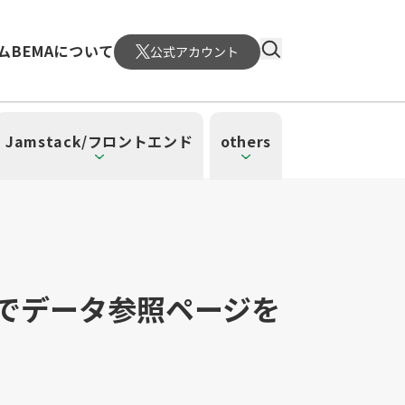
ム
BEMAについて
公式アカウント
Jamstack/フロントエンド
others
ートでデータ参照ページを
）
4）
ーレス（3）
（1）
ud SQL（1）
日本CTO協会（18）
WordPress（3）
深層学習（1）
CloudWatch（2）
MySQL（1）
メント（6）
atform Engineering（1）
UI/UX（5）
SRE（1）
n（1）
mazonSES（1）