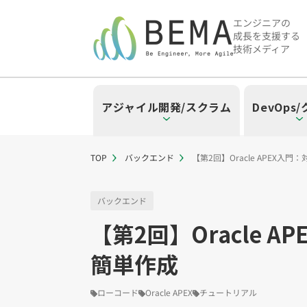
エンジニアの
成長を支援する
技術メディア
アジャイル開発/スクラム
DevOps
TOP
バックエンド
【第2回】Oracle APEX
「アジャイル開発/スクラム」の
「DevOps/クラウド」の記事
「AI」の記事一覧を見る
「バックエンド」の記事一覧を
「Flutter/モバイル」の記事一
「Jamstack/フロントエンド
「others」の記事一覧を見る
バックエンド
【第2回】Oracle
「アジャイル開発/スクラム」のタグ
「DevOps/クラウド」のタグ一覧
「AI」のタグ一覧
「バックエンド」のタグ一覧
「Flutter/モバイル」のタグ一覧
「Jamstack/フロントエンド」の
「others」のタグ一覧
簡単作成
スクラムマスター（18）
AWS（20）
生成AI（13）
Oracle APEX（5）
Flutter（38）
Jamstack（10）
エンジニア組織（47）
CI/CD（9）
AIエージェント（4
Dart（6）
Astro（10）
Python（4）
イベント（
アジャイ
Terra
Swif
S
CodeCommit（2）
Puppeteer（1）
若手エンジニア（12）
SEO（1）
Amplify（2）
トラブルシ
Re
ローコード
Oracle APEX
チュートリアル
さくらのクラウド（1）
DX推進（5）
オープンイノベーシ
helm（1