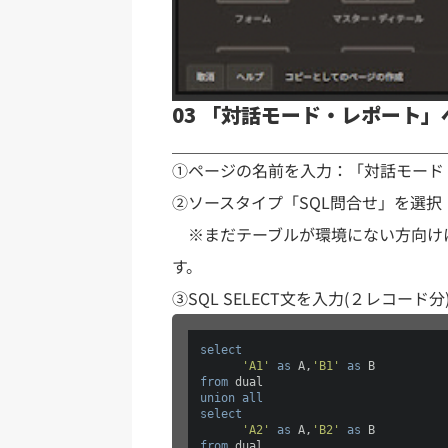
03 「対話モード・レポート
①ページの名前を入力：「対話モード
②ソースタイプ「SQL問合せ」を選択
※まだテーブルが環境にない方向けに
す。
③SQL SELECT文を入力(２レコード分
select
'A1'
as
 A,
'B1'
as
from
union
all
select
'A2'
as
 A,
'B2'
as
from
 dual