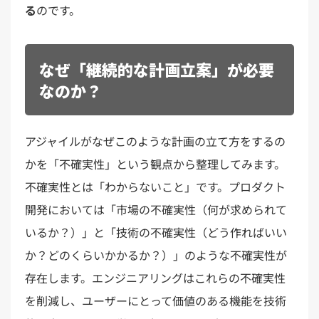
る
のです。
なぜ「継続的な計画立案」が必要
なのか？
アジャイルが​なぜこのような​計画の​立て方を​するの
かを​「不確実性」と​いう​観点から​整理してみます。​
不確実性とは​「わからない​こと」です。​プロダクト
開発に​おいては​「市場の​不確実性​（何が​求められて
いるか？）」と​「技術の​不確実性​（どう​作れば​いい
か？​どの​くらいかかるか？）」のような​不​確実性が
存在します。エンジニアリングはこれらの不確実性
を削減し、​ユーザーに​とって​価値の​ある​機能を​技術