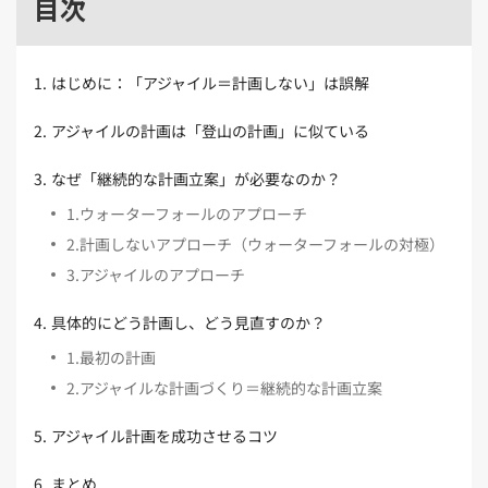
目次
Kubernetes（1）
デジタル人材育成（4）
Lambda（1）
PMO（3）
API Gateway（1）
Markdown（1）
AmazonSES（1）
1
.
はじめに：「アジャイル＝計画しない」は誤解
2
.
アジャイルの計画は「登山の計画」に似ている
3
.
なぜ「継続的な計画立案」が必要なのか？
1
.
ウォーターフォールのアプローチ
2
.
計画しないアプローチ（ウォーターフォールの対極）
3
.
アジャイルのアプローチ
4
.
具体的にどう計画し、どう見直すのか？
1
.
最初の計画
2
.
アジャイルな計画づくり＝継続的な計画立案
5
.
アジャイル計画を成功させるコツ
6
.
まとめ