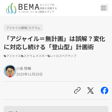
エンジニアの
成長を支援する
技術メディア
アジャイル開発/スクラム
「アジャイル開発/スクラム」の記事一覧を
「DevOps/クラウド」の記事一覧を見る
「AI」の記事一覧を見る
「バックエンド」の記事一覧を見る
「Flutter/モバイル」の記事一覧を見る
「Jamstack/フロントエンド」の記事一覧
「others」の記事一覧を見る
「アジャイル＝無計画」は誤解？変化
見る
を見る
に対応し続ける「登山型」計画術
「DevOps/クラウド」のタグ一覧
「AI」のタグ一覧
「バックエンド」のタグ一覧
「Flutter/モバイル」のタグ一覧
「others」のタグ一覧
アジャイル
スクラムマスター
レトロスペクティブ
「アジャイル開発/スクラム」のタグ一覧
「Jamstack/フロントエンド」のタグ一覧
AWS（20）
生成AI（13）
Oracle APEX（5）
Flutter（38）
エンジニア組織（48）
CI/CD（9）
AIエージェント（4）
Dart（6）
Python（4）
イベント（42）
Terraform（6）
Swift（2）
API（2）
小島 啓輔
インフラストラクチャ（5）
NotebookLM（3）
Ruby（2）
アプリ開発（1）
アドベントカレンダー2024（25）
SQL（1）
Gemini（3）
アクセス制御（1）
Docker（4）
スクラムマスター（19）
Jamstack（10）
Astro（10）
アジャイル（15）
SSG（9）
2025年11月20日
サーバーレス（3）
OpenAI（1）
Cloud SQL（1）
スキルアップ（24）
CNN（1）
MySQL（1）
CloudWatch（2）
日本CTO協会（18）
深層学習（1）
レトロスペクティブ（6）
microCMS（7）
TypeScript（4）
DX Criteria（1）
CodeCommit（2）
若手エンジニア（12）
Amplify（2）
JavaScript（4）
WordPress（3）
Ansible（2）
トラブルシューティング（12）
Google Cloud（1）
Puppeteer（1）
SEO（1）
Redux（1）
DevSecOps（1）
キャリア（8）
内製化（7）
React（1）
Platform Engineering（1）
マネジメント（6）
UI/UX（5）
SRE（1）
さくらのクラウド（1）
DX推進（5）
オープンイノベーション（4）
helm（1）