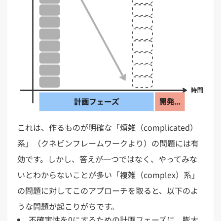
これは、​作る​ものが​明確な​「煩雑​（complicated）​
系」​（クネビンフレームワークより）の​問題には​有
効です。​しかし、​答えが​一つではなく、​やってみな
いと​わからない​ことが​多い​「複雑​（complex）​系」
の​問題に​対して​この​アプローチを​取ると、​以下のよ
うな​問題が​起こりがちです。​
不確実性を0にするための計画フェーズに、膨大