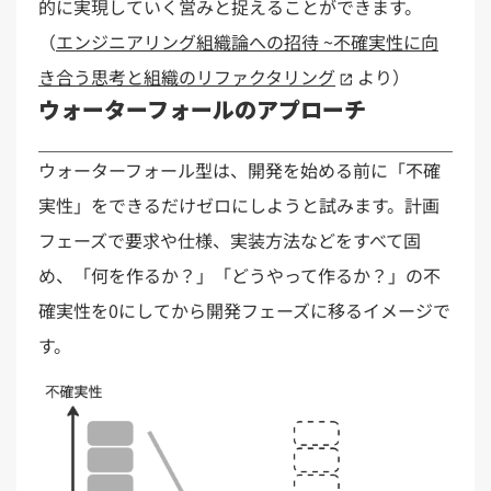
的に​実現していく​営みと​捉える​ことができます。​
（
エンジニアリング組織論への招待 ~不確実性に向
き合う思考と組織のリファクタリング
より）
ウォーターフォールのアプローチ
ウォーターフォール型は、​開発を​始める​前に​「不確
実性」を​できるだけゼロにしようと​試みます。​計画
フェーズで​要求や​仕様、​実装方​法などを​すべて​固
め、​「何を​作るか？」​「どうやって​作るか？」の​不
確実性を​0に​してから​開発フェーズに​移る​イメージで
す。​