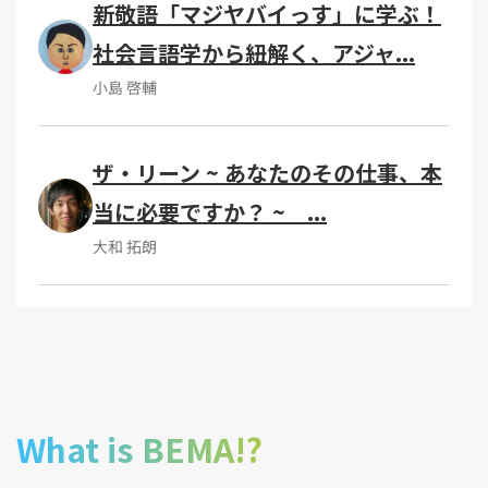
新敬語「マジヤバイっす」に学ぶ！
社会言語学から紐解く、アジャ...
小島 啓輔
ザ・リーン ~ あなたのその仕事、本
当に必要ですか？ ~ ...
大和 拓朗
What is BEMA!?