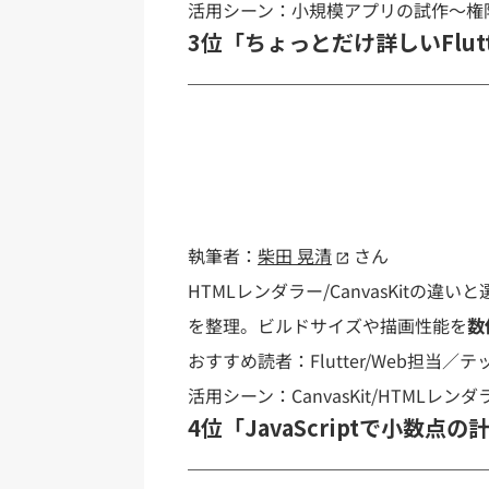
活用シーン：小規模アプリの試作〜権
3位「ちょっとだけ詳しいFlutt
執筆者：
柴田 晃清
さん
HTMLレンダラー/CanvasKitの違い
を整理。ビルドサイズや描画性能を
数
おすすめ読者：Flutter/Web担当／
活用シーン：CanvasKit/HTMLレ
4位「JavaScriptで小数