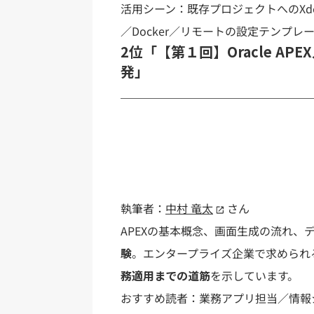
活用シーン：既存プロジェクトへのXd
／Docker／リモートの設定テンプレ
2位「【第１回】Oracle A
発」
執筆者：
中村 竜太
さん
APEXの基本概念、画面生成の流れ、
験
。エンタープライズ企業で求められ
務適用までの道筋
を示しています。
おすすめ読者：業務アプリ担当／情報