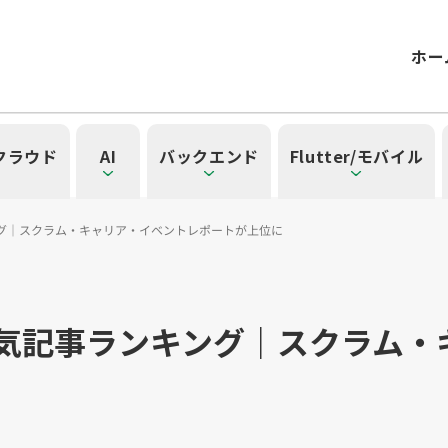
ホー
/クラウド
AI
バックエンド
Flutter/モバイル
キング｜スクラム・キャリア・イベントレポートが上位に
記事一覧を見る
一覧を見る
見る
覧を見る
」の記事一覧を見る
】人気記事ランキング｜スクラム
一覧
タグ一覧
）
42）
ル（15）
form（6）
t（2）
SG（9）
API（2）
NotebookLM（3）
アプリ開発（1）
アドベントカレンダー2024（25）
インフラストラクチャ（5）
microCMS（7）
レトロスペクティブ（6）
Ruby（2）
SQL（1）
Gemini（3）
TypeScript（4）
アクセス制御（1）
DX Criteria（1）
OpenAI（1）
Docker（4）
スキルアップ（24
JavaScript（
サーバ
CNN
Clo
ューティング（12）
dux（1）
Ansible（2）
React（1）
Google Cloud（1）
キャリア（8）
内製化（7）
DevSecOps（1）
マネジ
Pl
ョン（4）
）
Kubernetes（1）
デジタル人材育成（4）
Lambda（1）
PMO（3）
API Gateway（1）
Markdow
A