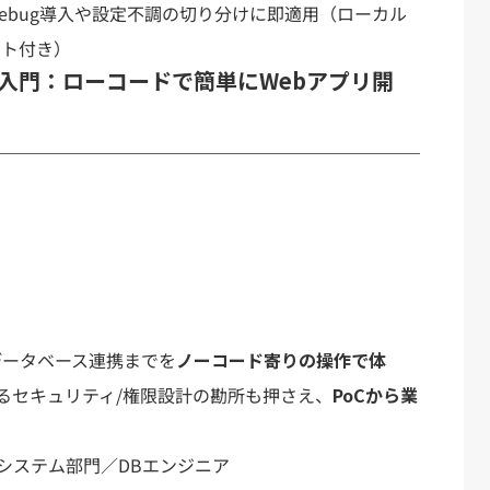
ebug導入や設定不調の切り分けに即適用（ローカル
ート付き）
PEX入門：ローコードで簡単にWebアプリ開
データベース連携までを
ノーコード寄りの操作で体
るセキュリティ/権限設計の勘所も押さえ、
PoCから業
システム部門／DBエンジニア