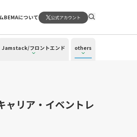
ム
BEMAについて
公式アカウント
Jamstack/フロントエンド
others
・キャリア・イベントレ
）
4）
ーレス（3）
（1）
ud SQL（1）
日本CTO協会（18）
WordPress（3）
深層学習（1）
CloudWatch（2）
MySQL（1）
メント（6）
atform Engineering（1）
UI/UX（5）
SRE（1）
n（1）
mazonSES（1）