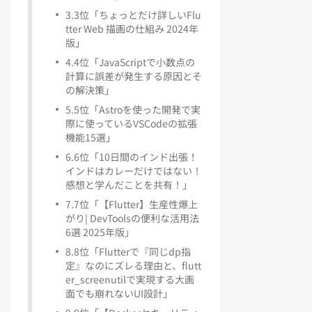
3
.
3位「ちょっとだけ詳しいFlu
tter Web 描画の仕組み 2024年
版」
4
.
4位「JavaScriptで小数点の
計算に誤差が発生する原因とそ
の解決策」
5
.
5位「Astroを使った開発で実
際に使っているVSCodeの拡張
機能15選」
6
.
6位「10日間のインド出張！
インドはカレーだけではない！
感想と学んだことを共有！」
7
.
7位「【Flutter】生産性爆上
がり| DevToolsの便利な活用法
6選 2025年版」
8
.
8位「Flutterで『同じdp指
定』なのにズレる理由と、flutt
er_screenutilで実現する大画
面でも崩れないUI設計」