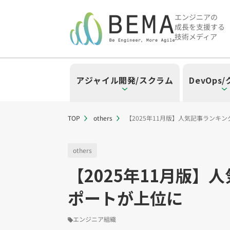
エンジニアの
成長を支援する
技術メディア
アジャイル開発/スクラム
DevOps
TOP
others
【2025年11月版】人気記事ラン
「アジャイル開発/スクラム」の
「DevOps/クラウド」の記事
「AI」の記事一覧を見る
「バックエンド」の記事一覧を
「Flutter/モバイル」の記事一
「Jamstack/フロントエンド
「others」の記事一覧を見る
others
【2025年11月版
「アジャイル開発/スクラム」のタグ
「DevOps/クラウド」のタグ一覧
「AI」のタグ一覧
「バックエンド」のタグ一覧
「Flutter/モバイル」のタグ一覧
「Jamstack/フロントエンド」の
「others」のタグ一覧
ポートが上位に
スクラムマスター（19）
AWS（20）
生成AI（13）
Oracle APEX（5）
Flutter（38）
Jamstack（10）
エンジニア組織（48）
CI/CD（9）
AIエージェント（4
Dart（6）
Astro（10）
Python（4）
イベント（
アジャイ
Terra
Swif
S
CodeCommit（2）
Puppeteer（1）
若手エンジニア（12）
SEO（1）
Amplify（2）
トラブルシ
Re
エンジニア組織
さくらのクラウド（1）
DX推進（5）
オープンイノベーシ
helm（1