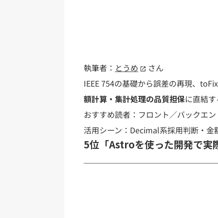
執筆者：
とうめ
さん
IEEE 754の基礎から誤差の再現、toFi
額計算・集計処理の品質担保
に直結す
おすすめ読者：フロント／バックエン
活用シーン：Decimal系採用判断・
5位「Astroを使った開発で実