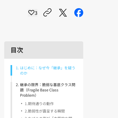
3
目次
1
.
はじめに：なぜ今「継承」を疑う
のか
2
.
継承の限界：脆弱な基底クラス問
題（Fragile Base Class
Problem）
1
.
期待通りの動作
2
.
脆弱性が露呈する瞬間