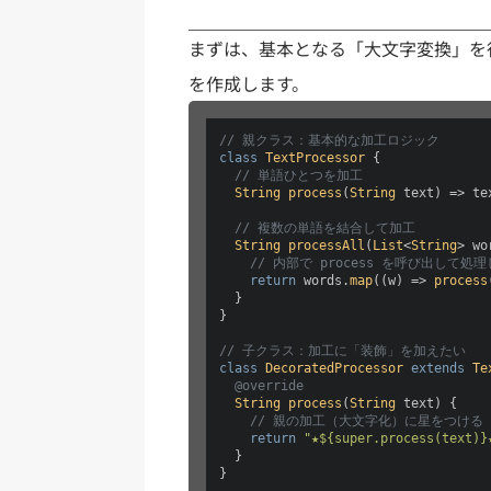
まずは、基本となる「大文字変換」を
を作成します。
// 親クラス：基本的な加工ロジック
class
TextProcessor
 {

// 単語ひとつを加工
String
process
(
String
 text) => te
// 複数の単語を結合して加工
String
processAll
(
List
<
String
> wo
// 内部で process を呼び出して処
return
 words.
map
(
(
w
) =>
process
  }

}

// 子クラス：加工に「装飾」を加えたい
class
DecoratedProcessor
extends
Te
@override
String
process
(
String
 text
) {

// 親の加工（大文字化）に星をつける
return
"★${super.process(text)}
  }

}
