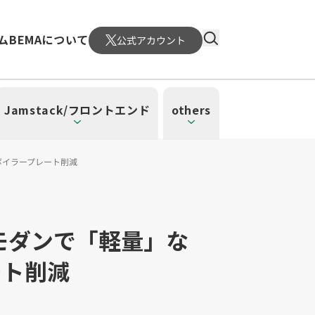
ム
BEMAについて
公式アカウント
Jamstack/フロントエンド
others
Iのボイラープレート削減
る、モダンで「軽量」な
レート削減
）
4）
ーレス（3）
（1）
ud SQL（1）
日本CTO協会（18）
WordPress（3）
深層学習（1）
CloudWatch（2）
MySQL（1）
メント（6）
atform Engineering（1）
UI/UX（5）
SRE（1）
n（1）
mazonSES（1）