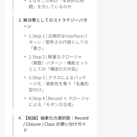
3
.
なぜこの例が「本質的な問
題」を示しているのか
3
.
解決策としてのストラテジーパタ
ーン
1
.
Step 1 | 古典的なInterfaceパ
ターン：堅牢さの代償としての
「重さ」
2
.
Step 2 | 軽量なクロージャ
（関数）パターン：機能セット
としての「構造化の欠如」
3
.
Step 3 | クラスによるパッケ
ージ化：柔軟性を奪う「名義的
型付け」
4
.
Step 4 | Record × クロージャ
による「モダンな合成」
4
.
【結論】抽象化の選択肢：Record
/ Closure / Class の使い分けガイ
ド