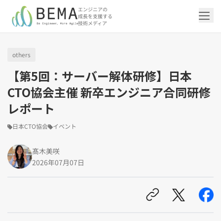
エンジニアの
成長を支援する
技術メディア
others
「アジャイル開発/スクラム」の記事一覧を
「DevOps/クラウド」の記事一覧を見る
「AI」の記事一覧を見る
「バックエンド」の記事一覧を見る
「Flutter/モバイル」の記事一覧を見る
「Jamstack/フロントエンド」の記事一覧
「others」の記事一覧を見る
【第5回：サーバー解体研修】日本
見る
を見る
CTO協会主催 新卒エンジニア合同研修
レポート
「DevOps/クラウド」のタグ一覧
「AI」のタグ一覧
「バックエンド」のタグ一覧
「Flutter/モバイル」のタグ一覧
「others」のタグ一覧
「アジャイル開発/スクラム」のタグ一覧
「Jamstack/フロントエンド」のタグ一覧
日本CTO協会
イベント
AWS（20）
生成AI（13）
Oracle APEX（5）
Flutter（38）
エンジニア組織（48）
CI/CD（9）
AIエージェント（4）
Dart（6）
Python（4）
イベント（42）
Terraform（6）
Swift（2）
API（2）
インフラストラクチャ（5）
NotebookLM（3）
Ruby（2）
アプリ開発（1）
アドベントカレンダー2024（25）
SQL（1）
Gemini（3）
アクセス制御（1）
Docker（4）
スクラムマスター（19）
Jamstack（10）
Astro（10）
アジャイル（15）
SSG（9）
髙木美咲
サーバーレス（3）
OpenAI（1）
Cloud SQL（1）
スキルアップ（24）
CNN（1）
MySQL（1）
CloudWatch（2）
日本CTO協会（18）
深層学習（1）
レトロスペクティブ（6）
microCMS（7）
TypeScript（4）
DX Criteria（1）
2026年07月07日
CodeCommit（2）
若手エンジニア（12）
Amplify（2）
JavaScript（4）
WordPress（3）
Ansible（2）
トラブルシューティング（12）
Google Cloud（1）
Puppeteer（1）
SEO（1）
Redux（1）
DevSecOps（1）
キャリア（8）
内製化（7）
React（1）
Platform Engineering（1）
マネジメント（6）
UI/UX（5）
SRE（1）
さくらのクラウド（1）
DX推進（5）
オープンイノベーション（4）
helm（1）