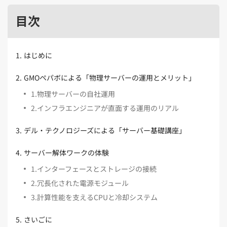
Kubernetes（1）
デジタル人材育成（4）
Lambda（1）
PMO（3）
API Gateway（1）
Markdown（1）
AmazonSES（1）
目次
1
.
はじめに
2
.
GMOペパボによる「物理サーバーの運用とメリット」
1
.
物理サーバーの自社運用
2
.
インフラエンジニアが直面する運用のリアル
3
.
デル・テクノロジーズによる「サーバー基礎講座」
4
.
サーバー解体ワークの体験
1
.
インターフェースとストレージの接続
2
.
冗長化された電源モジュール
3
.
計算性能を支えるCPUと冷却システム
5
.
さいごに