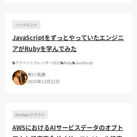
Kubernetes（1）
デジタル人材育成（4）
Lambda（1）
PMO（3）
API Gateway（1）
Markdown（1）
AmazonSES（1）
バックエンド
JavaScriptをずっとやっていたエンジニ
アがRubyを学んでみた
アドベントカレンダー2025
Ruby
JavaScript
岸川 拓磨
2025年12月22日
DevOps/クラウド
AWSにおけるAIサービスデータのオプト