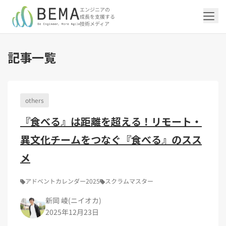
エンジニアの
成長を支援する
技術メディア
記事一覧
「アジャイル開発/スクラム」の記事一覧を
「DevOps/クラウド」の記事一覧を見る
「AI」の記事一覧を見る
「バックエンド」の記事一覧を見る
「Flutter/モバイル」の記事一覧を見る
「Jamstack/フロントエンド」の記事一覧
「others」の記事一覧を見る
見る
を見る
others
「DevOps/クラウド」のタグ一覧
「AI」のタグ一覧
「バックエンド」のタグ一覧
「Flutter/モバイル」のタグ一覧
「others」のタグ一覧
『食べる』は距離を超える！リモート・
「アジャイル開発/スクラム」のタグ一覧
「Jamstack/フロントエンド」のタグ一覧
AWS（20）
生成AI（13）
Oracle APEX（5）
Flutter（38）
エンジニア組織（48）
CI/CD（9）
AIエージェント（4）
Dart（6）
Python（4）
イベント（42）
Terraform（6）
Swift（2）
API（2）
異文化チームをつなぐ『食べる』のスス
インフラストラクチャ（5）
NotebookLM（3）
Ruby（2）
アプリ開発（1）
アドベントカレンダー2024（25）
SQL（1）
Gemini（3）
アクセス制御（1）
Docker（4）
スクラムマスター（19）
Jamstack（10）
Astro（10）
アジャイル（15）
SSG（9）
サーバーレス（3）
OpenAI（1）
Cloud SQL（1）
スキルアップ（24）
CNN（1）
MySQL（1）
CloudWatch（2）
日本CTO協会（18）
深層学習（1）
メ
レトロスペクティブ（6）
microCMS（7）
TypeScript（4）
DX Criteria（1）
CodeCommit（2）
若手エンジニア（12）
Amplify（2）
JavaScript（4）
WordPress（3）
Ansible（2）
トラブルシューティング（12）
Google Cloud（1）
Puppeteer（1）
SEO（1）
Redux（1）
アドベントカレンダー2025
スクラムマスター
DevSecOps（1）
キャリア（8）
内製化（7）
React（1）
新岡 崚(ニイオカ)
Platform Engineering（1）
マネジメント（6）
UI/UX（5）
SRE（1）
2025年12月23日
さくらのクラウド（1）
DX推進（5）
オープンイノベーション（4）
helm（1）