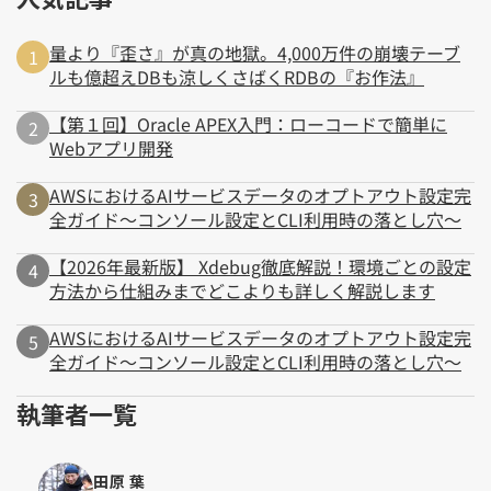
量より『歪さ』が真の地獄。4,000万件の崩壊テーブ
ルも億超えDBも涼しくさばくRDBの『お作法』
【第１回】Oracle APEX入門：ローコードで簡単に
Webアプリ開発
AWSにおけるAIサービスデータのオプトアウト設定完
全ガイド～コンソール設定とCLI利用時の落とし穴～
【2026年最新版】 Xdebug徹底解説！環境ごとの設定
方法から仕組みまでどこよりも詳しく解説します
AWSにおけるAIサービスデータのオプトアウト設定完
全ガイド～コンソール設定とCLI利用時の落とし穴～
執筆者一覧
田原 葉