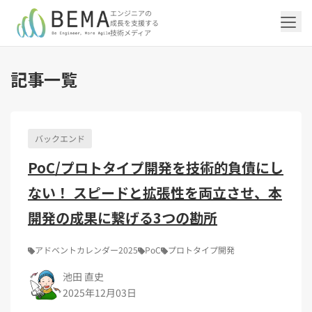
エンジニアの
成長を支援する
技術メディア
記事一覧
「アジャイル開発/スクラム」の記事一覧を
「DevOps/クラウド」の記事一覧を見る
「AI」の記事一覧を見る
「バックエンド」の記事一覧を見る
「Flutter/モバイル」の記事一覧を見る
「Jamstack/フロントエンド」の記事一覧
「others」の記事一覧を見る
見る
を見る
バックエンド
「DevOps/クラウド」のタグ一覧
「AI」のタグ一覧
「バックエンド」のタグ一覧
「Flutter/モバイル」のタグ一覧
「others」のタグ一覧
PoC/プロトタイプ開発を技術的負債にし
「アジャイル開発/スクラム」のタグ一覧
「Jamstack/フロントエンド」のタグ一覧
AWS（20）
生成AI（13）
Oracle APEX（5）
Flutter（38）
エンジニア組織（48）
CI/CD（9）
AIエージェント（4）
Dart（6）
Python（4）
イベント（42）
Terraform（6）
Swift（2）
API（2）
ない！ スピードと拡張性を両立させ、本
インフラストラクチャ（5）
NotebookLM（3）
Ruby（2）
アプリ開発（1）
アドベントカレンダー2024（25）
SQL（1）
Gemini（3）
アクセス制御（1）
Docker（4）
スクラムマスター（19）
Jamstack（10）
Astro（10）
アジャイル（15）
SSG（9）
サーバーレス（3）
OpenAI（1）
Cloud SQL（1）
スキルアップ（24）
CNN（1）
MySQL（1）
CloudWatch（2）
日本CTO協会（18）
深層学習（1）
開発の成果に繋げる3つの勘所
レトロスペクティブ（6）
microCMS（7）
TypeScript（4）
DX Criteria（1）
CodeCommit（2）
若手エンジニア（12）
Amplify（2）
JavaScript（4）
WordPress（3）
Ansible（2）
トラブルシューティング（12）
Google Cloud（1）
Puppeteer（1）
SEO（1）
Redux（1）
アドベントカレンダー2025
PoC
プロトタイプ開発
DevSecOps（1）
キャリア（8）
内製化（7）
React（1）
池田 直史
Platform Engineering（1）
マネジメント（6）
UI/UX（5）
SRE（1）
2025年12月03日
さくらのクラウド（1）
DX推進（5）
オープンイノベーション（4）
helm（1）