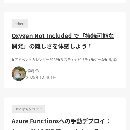
Kubernetes（1）
デジタル人材育成（4）
Lambda（1）
PMO（3）
API Gateway（1）
Markdown（1）
AmazonSES（1）
others
Oxygen Not Included で「持続可能な
開発」の難しさを体感しよう！
アドベントカレンダー2025
サスティナビリティ
ゲーム
UI/UX
松崎 令
2025年12月01日
DevOps/クラウド
Azure Functionsへの手動デプロイ：