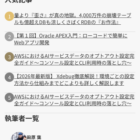
量より『歪さ』が真の地獄。4,000万件の崩壊テーブ
ルも億超えDBも涼しくさばくRDBの『お作法』
【第１回】Oracle APEX入門：ローコードで簡単に
Webアプリ開発
AWSにおけるAIサービスデータのオプトアウト設定完
全ガイド～コンソール設定とCLI利用時の落とし穴～
【2026年最新版】 Xdebug徹底解説！環境ごとの設定
方法から仕組みまでどこよりも詳しく解説します
AWSにおけるAIサービスデータのオプトアウト設定完
全ガイド～コンソール設定とCLI利用時の落とし穴～
執筆者一覧
田原 葉