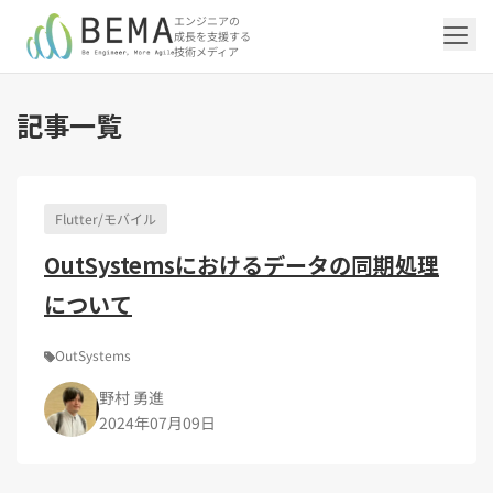
エンジニアの
成長を支援する
技術メディア
記事一覧
「アジャイル開発/スクラム」の記事一覧を
「DevOps/クラウド」の記事一覧を見る
「AI」の記事一覧を見る
「バックエンド」の記事一覧を見る
「Flutter/モバイル」の記事一覧を見る
「Jamstack/フロントエンド」の記事一覧
「others」の記事一覧を見る
見る
を見る
Flutter/モバイル
「DevOps/クラウド」のタグ一覧
「AI」のタグ一覧
「バックエンド」のタグ一覧
「Flutter/モバイル」のタグ一覧
「others」のタグ一覧
OutSystemsにおけるデータの同期処理
「アジャイル開発/スクラム」のタグ一覧
「Jamstack/フロントエンド」のタグ一覧
AWS（20）
生成AI（13）
Oracle APEX（5）
Flutter（38）
エンジニア組織（48）
CI/CD（9）
AIエージェント（4）
Dart（6）
Python（4）
イベント（42）
Terraform（6）
Swift（2）
API（2）
について
インフラストラクチャ（5）
NotebookLM（3）
Ruby（2）
アプリ開発（1）
アドベントカレンダー2024（25）
SQL（1）
Gemini（3）
アクセス制御（1）
Docker（4）
スクラムマスター（19）
Jamstack（10）
Astro（10）
アジャイル（15）
SSG（9）
サーバーレス（3）
OpenAI（1）
Cloud SQL（1）
スキルアップ（24）
CNN（1）
MySQL（1）
CloudWatch（2）
日本CTO協会（18）
深層学習（1）
レトロスペクティブ（6）
microCMS（7）
TypeScript（4）
DX Criteria（1）
OutSystems
CodeCommit（2）
若手エンジニア（12）
Amplify（2）
JavaScript（4）
WordPress（3）
Ansible（2）
トラブルシューティング（12）
Google Cloud（1）
Puppeteer（1）
SEO（1）
Redux（1）
野村 勇進
DevSecOps（1）
キャリア（8）
内製化（7）
React（1）
2024年07月09日
Platform Engineering（1）
マネジメント（6）
UI/UX（5）
SRE（1）
さくらのクラウド（1）
DX推進（5）
オープンイノベーション（4）
helm（1）