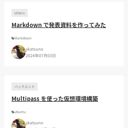
Kubernetes（1）
デジタル人材育成（4）
Lambda（1）
PMO（3）
API Gateway（1）
Markdown（1）
AmazonSES（1）
others
Markdown で発表資料を作ってみた
Markdown
ykatsuno
2024年07月03日
バックエンド
Multipass を使った仮想環境構築
ubuntu
ykatsuno