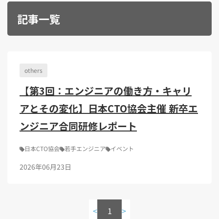
Kubernetes（1）
デジタル人材育成（4）
Lambda（1）
PMO（3）
API Gateway（1）
Markdown（1）
AmazonSES（1）
記事一覧
others
【第3回：エンジニアの働き方・キャリ
アとその変化】日本CTO協会主催 新卒エ
ンジニア合同研修レポート
日本CTO協会
若手エンジニア
イベント
2026年06月23日
<
1
>