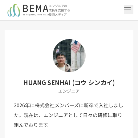
エンジニアの
成長を支援する
技術メディア
「アジャイル開発/スクラム」の記事一覧を
「DevOps/クラウド」の記事一覧を見る
「AI」の記事一覧を見る
「バックエンド」の記事一覧を見る
「Flutter/モバイル」の記事一覧を見る
「Jamstack/フロントエンド」の記事一覧
「others」の記事一覧を見る
見る
を見る
「DevOps/クラウド」のタグ一覧
「AI」のタグ一覧
「バックエンド」のタグ一覧
「Flutter/モバイル」のタグ一覧
「others」のタグ一覧
「アジャイル開発/スクラム」のタグ一覧
「Jamstack/フロントエンド」のタグ一覧
AWS（20）
生成AI（13）
Oracle APEX（5）
Flutter（38）
エンジニア組織（48）
CI/CD（9）
AIエージェント（4）
Dart（6）
Python（4）
イベント（42）
Terraform（6）
Swift（2）
API（2）
HUANG SENHAI (コウ シンカイ)
インフラストラクチャ（5）
NotebookLM（3）
Ruby（2）
アプリ開発（1）
アドベントカレンダー2024（25）
SQL（1）
Gemini（3）
アクセス制御（1）
Docker（4）
スクラムマスター（19）
Jamstack（10）
Astro（10）
アジャイル（15）
SSG（9）
エンジニア
サーバーレス（3）
OpenAI（1）
Cloud SQL（1）
スキルアップ（24）
CNN（1）
MySQL（1）
CloudWatch（2）
日本CTO協会（18）
深層学習（1）
レトロスペクティブ（6）
microCMS（7）
TypeScript（4）
DX Criteria（1）
CodeCommit（2）
若手エンジニア（12）
Amplify（2）
JavaScript（4）
WordPress（3）
2026年に株式会社メンバーズに新卒で入社しまし
Ansible（2）
トラブルシューティング（12）
Google Cloud（1）
Puppeteer（1）
SEO（1）
Redux（1）
た。現在は、エンジニアとして日々の研修に取り
DevSecOps（1）
キャリア（8）
内製化（7）
React（1）
Platform Engineering（1）
マネジメント（6）
UI/UX（5）
SRE（1）
組んでおります。
さくらのクラウド（1）
DX推進（5）
オープンイノベーション（4）
helm（1）