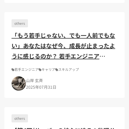
Kubernetes（1）
デジタル人材育成（4）
Lambda（1）
PMO（3）
API Gateway（1）
Markdown（1）
AmazonSES（1）
others
「もう若手じゃない、でも一人前でもな
い」――あなたはなぜ今、成長が止まったよ
うに感じるのか？ 若手エンジニア
の“壁”とその先
若手エンジニア
キャリア
スキルアップ
山岸 玄斉
2025年07月31日
others