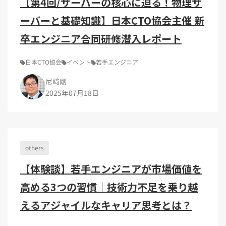
【第4回/サーバーの核心に迫る！物理サ
ーバーと基礎知識】日本CTO協会主催 新
卒エンジニア合同研修潜入レポート
日本CTO協会
イベント
若手エンジニア
尼﨑剛
2025年07月18日
others
【体験談】若手エンジニアが市場価値を
高める3つの習慣｜技術力不足を乗り越
えるアジャイルなキャリア思考とは？