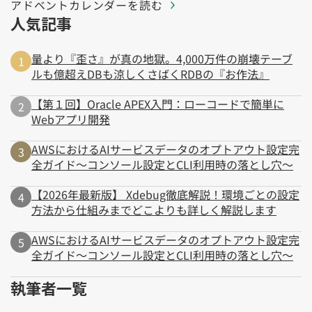
アドベントカレンダーを読む
人気記事
量より『歪さ』が真の地獄。4,000万件の崩壊テーブ
ルも億超えDBも涼しくさばくRDBの『お作法』
【第１回】Oracle APEX入門：ローコードで簡単に
Webアプリ開発
AWSにおけるAIサービスデータのオプトアウト設定完
全ガイド～コンソール設定とCLI利用時の落とし穴～
【2026年最新版】 Xdebug徹底解説！環境ごとの設定
方法から仕組みまでどこよりも詳しく解説します
AWSにおけるAIサービスデータのオプトアウト設定完
全ガイド～コンソール設定とCLI利用時の落とし穴～
執筆者一覧