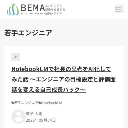
エンジニアの
成長を支援する
技術メディア
若手エンジニア
「アジャイル開発/スクラム」の記事一覧を
「DevOps/クラウド」の記事一覧を見る
「AI」の記事一覧を見る
「バックエンド」の記事一覧を見る
「Flutter/モバイル」の記事一覧を見る
「Jamstack/フロントエンド」の記事一覧
「others」の記事一覧を見る
見る
を見る
AI
「DevOps/クラウド」のタグ一覧
「AI」のタグ一覧
「バックエンド」のタグ一覧
「Flutter/モバイル」のタグ一覧
「others」のタグ一覧
NotebookLMで社長の思考をAI化して
「アジャイル開発/スクラム」のタグ一覧
「Jamstack/フロントエンド」のタグ一覧
AWS（20）
生成AI（13）
Oracle APEX（5）
Flutter（38）
エンジニア組織（48）
CI/CD（9）
AIエージェント（4）
Dart（6）
Python（4）
イベント（41）
Terraform（6）
Swift（2）
API（2）
みた話 〜エンジニアの目標設定と評価面
インフラストラクチャ（5）
NotebookLM（3）
Ruby（2）
アプリ開発（1）
アドベントカレンダー2024（25）
SQL（1）
Gemini（3）
アクセス制御（1）
Docker（4）
スクラムマスター（18）
Jamstack（10）
Astro（10）
アジャイル（14）
SSG（9）
サーバーレス（3）
OpenAI（1）
Cloud SQL（1）
スキルアップ（24）
CNN（1）
MySQL（1）
CloudWatch（2）
日本CTO協会（18）
深層学習（1）
談を変える自己成長ハック〜
レトロスペクティブ（6）
microCMS（7）
TypeScript（4）
DX Criteria（1）
CodeCommit（2）
若手エンジニア（12）
Amplify（2）
JavaScript（4）
WordPress（3）
Ansible（2）
トラブルシューティング（12）
Google Cloud（1）
Puppeteer（1）
SEO（1）
Redux（1）
若手エンジニア
NotebookLM
DevSecOps（1）
キャリア（8）
内製化（7）
React（1）
兼子 大地
Platform Engineering（1）
マネジメント（6）
UI/UX（5）
SRE（1）
2025年09月04日
さくらのクラウド（1）
DX推進（5）
オープンイノベーション（4）
helm（1）