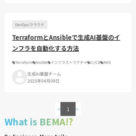
Kubernetes（1）
デジタル人材育成（4）
Lambda（1）
PMO（3）
API Gateway（1）
Markdown（1）
AmazonSES（1）
DevOps/クラウド
TerraformとAnsibleで生成AI基盤のイ
ンフラを自動化する方法
Terraform
Ansible
インフラストラクチャ
CI/CD
AWS
生成AI基盤チーム
2025年04月09日
<
1
>
What is BEMA!?