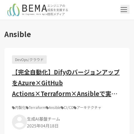
エンジニアの
成長を支援する
技術メディア
Ansible
「アジャイル開発/スクラム」の記事一覧を
「DevOps/クラウド」の記事一覧を見る
「AI」の記事一覧を見る
「バックエンド」の記事一覧を見る
「Flutter/モバイル」の記事一覧を見る
「Jamstack/フロントエンド」の記事一覧
「others」の記事一覧を見る
見る
を見る
DevOps/クラウド
「DevOps/クラウド」のタグ一覧
「AI」のタグ一覧
「バックエンド」のタグ一覧
「Flutter/モバイル」のタグ一覧
「others」のタグ一覧
【完全自動化】Difyのバージョンアップ
「アジャイル開発/スクラム」のタグ一覧
「Jamstack/フロントエンド」のタグ一覧
AWS（20）
生成AI（13）
Oracle APEX（5）
Flutter（38）
エンジニア組織（48）
CI/CD（9）
AIエージェント（4）
Dart（6）
Python（4）
イベント（42）
Terraform（6）
Swift（2）
API（2）
をAzure×GitHub
インフラストラクチャ（5）
NotebookLM（3）
Ruby（2）
アプリ開発（1）
アドベントカレンダー2024（25）
SQL（1）
Gemini（3）
アクセス制御（1）
Docker（4）
スクラムマスター（19）
Jamstack（10）
Astro（10）
アジャイル（15）
SSG（9）
サーバーレス（3）
OpenAI（1）
Cloud SQL（1）
スキルアップ（24）
CNN（1）
MySQL（1）
CloudWatch（2）
日本CTO協会（18）
深層学習（1）
Actions×Terraform×Ansibleで実現
レトロスペクティブ（6）
microCMS（7）
TypeScript（4）
DX Criteria（1）
CodeCommit（2）
若手エンジニア（12）
Amplify（2）
JavaScript（4）
WordPress（3）
する方法
Ansible（2）
トラブルシューティング（12）
Google Cloud（1）
Puppeteer（1）
SEO（1）
Redux（1）
内製化
Terraform
Ansible
CI/CD
アーキテクチャ
DevSecOps（1）
キャリア（8）
内製化（7）
React（1）
生成AI基盤チーム
Platform Engineering（1）
マネジメント（6）
UI/UX（5）
SRE（1）
2025年04月18日
さくらのクラウド（1）
DX推進（5）
オープンイノベーション（4）
helm（1）