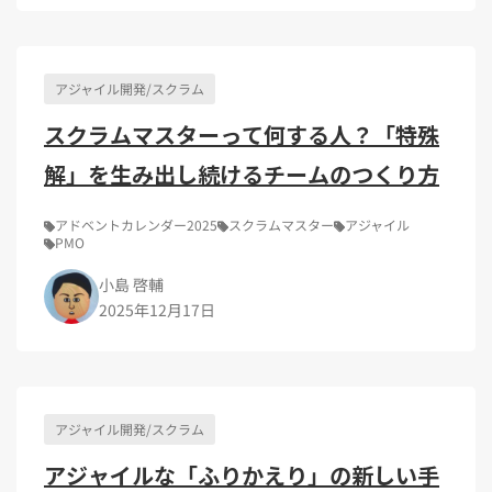
Kubernetes（1）
デジタル人材育成（4）
Lambda（1）
PMO（3）
API Gateway（1）
Markdown（1）
AmazonSES（1）
アジャイル開発/スクラム
スクラムマスターって何する人？「特殊
解」を生み出し続けるチームのつくり方
アドベントカレンダー2025
スクラムマスター
アジャイル
PMO
小島 啓輔
2025年12月17日
アジャイル開発/スクラム
アジャイルな「ふりかえり」の新しい手