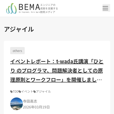
エンジニアの
成長を支援する
技術メディア
アジャイル
「アジャイル開発/スクラム」の記事一覧を
「DevOps/クラウド」の記事一覧を見る
「AI」の記事一覧を見る
「バックエンド」の記事一覧を見る
「Flutter/モバイル」の記事一覧を見る
「Jamstack/フロントエンド」の記事一覧
「others」の記事一覧を見る
見る
を見る
others
「DevOps/クラウド」のタグ一覧
「AI」のタグ一覧
「バックエンド」のタグ一覧
「Flutter/モバイル」のタグ一覧
「others」のタグ一覧
イベントレポート：t-wada氏講演「ひと
「アジャイル開発/スクラム」のタグ一覧
「Jamstack/フロントエンド」のタグ一覧
AWS（20）
生成AI（13）
Oracle APEX（5）
Flutter（38）
エンジニア組織（48）
CI/CD（9）
AIエージェント（4）
Dart（6）
Python（4）
イベント（42）
Terraform（6）
Swift（2）
API（2）
り のプログラマ、問題解決者としての原
インフラストラクチャ（5）
NotebookLM（3）
Ruby（2）
アプリ開発（1）
アドベントカレンダー2024（25）
SQL（1）
Gemini（3）
アクセス制御（1）
Docker（4）
スクラムマスター（19）
Jamstack（10）
Astro（10）
アジャイル（15）
SSG（9）
サーバーレス（3）
OpenAI（1）
Cloud SQL（1）
スキルアップ（24）
CNN（1）
MySQL（1）
CloudWatch（2）
日本CTO協会（18）
深層学習（1）
理原則とワークフロー」を開催しまし
レトロスペクティブ（6）
microCMS（7）
TypeScript（4）
DX Criteria（1）
CodeCommit（2）
若手エンジニア（12）
Amplify（2）
JavaScript（4）
WordPress（3）
た！
Ansible（2）
トラブルシューティング（12）
Google Cloud（1）
Puppeteer（1）
SEO（1）
Redux（1）
TDD
イベント
アジャイル
DevSecOps（1）
キャリア（8）
内製化（7）
React（1）
寺田高志
Platform Engineering（1）
マネジメント（6）
UI/UX（5）
SRE（1）
2026年03月19日
さくらのクラウド（1）
DX推進（5）
オープンイノベーション（4）
helm（1）