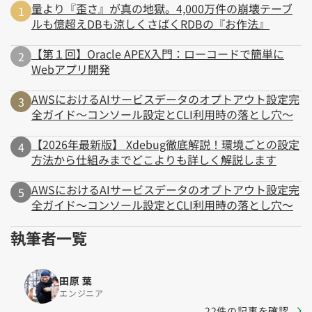
量より『歪さ』が真の地獄。4,000万件の崩壊テーブ
ルも億超えDBも涼しくさばくRDBの『お作法』
【第１回】Oracle APEX入門：ローコードで簡単に
Webアプリ開発
AWSにおけるAIサービスデータのオプトアウト設定完
全ガイド～コンソール設定とCLI利用時の落とし穴～
【2026年最新版】 Xdebug徹底解説！環境ごとの設定
方法から仕組みまでどこよりも詳しく解説します
AWSにおけるAIサービスデータのオプトアウト設定完
全ガイド～コンソール設定とCLI利用時の落とし穴～
執筆者一覧
田原 葉
エンジニア
22件の記事を確認