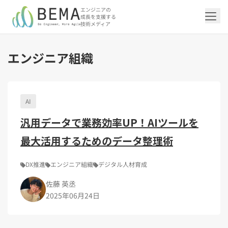
エンジニアの
成長を支援する
技術メディア
エンジニア組織
「アジャイル開発/スクラム」の記事一覧を
「DevOps/クラウド」の記事一覧を見る
「AI」の記事一覧を見る
「バックエンド」の記事一覧を見る
「Flutter/モバイル」の記事一覧を見る
「Jamstack/フロントエンド」の記事一覧
「others」の記事一覧を見る
見る
を見る
AI
「DevOps/クラウド」のタグ一覧
「AI」のタグ一覧
「バックエンド」のタグ一覧
「Flutter/モバイル」のタグ一覧
「others」のタグ一覧
汎用データで業務効率UP！AIツールを
「アジャイル開発/スクラム」のタグ一覧
「Jamstack/フロントエンド」のタグ一覧
AWS（20）
生成AI（13）
Oracle APEX（5）
Flutter（38）
エンジニア組織（48）
CI/CD（9）
AIエージェント（4）
Dart（6）
Python（4）
イベント（41）
Terraform（6）
Swift（2）
API（2）
最大活用するためのデータ整理術
インフラストラクチャ（5）
NotebookLM（3）
Ruby（2）
アプリ開発（1）
アドベントカレンダー2024（25）
SQL（1）
Gemini（3）
アクセス制御（1）
Docker（4）
スクラムマスター（18）
Jamstack（10）
Astro（10）
アジャイル（14）
SSG（9）
サーバーレス（3）
OpenAI（1）
Cloud SQL（1）
スキルアップ（24）
CNN（1）
MySQL（1）
CloudWatch（2）
日本CTO協会（18）
深層学習（1）
レトロスペクティブ（6）
microCMS（7）
TypeScript（4）
DX Criteria（1）
DX推進
エンジニア組織
デジタル人材育成
CodeCommit（2）
若手エンジニア（12）
Amplify（2）
JavaScript（4）
WordPress（3）
Ansible（2）
トラブルシューティング（12）
Google Cloud（1）
Puppeteer（1）
SEO（1）
Redux（1）
佐藤 英丞
DevSecOps（1）
キャリア（8）
内製化（7）
React（1）
2025年06月24日
Platform Engineering（1）
マネジメント（6）
UI/UX（5）
SRE（1）
さくらのクラウド（1）
DX推進（5）
オープンイノベーション（4）
helm（1）