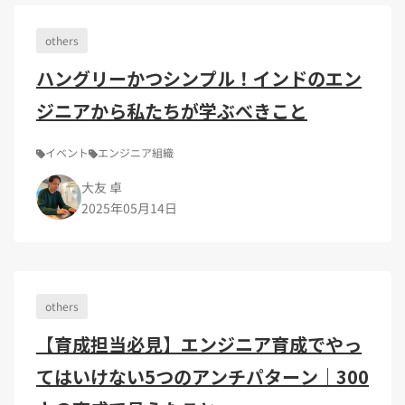
Kubernetes（1）
デジタル人材育成（4）
Lambda（1）
PMO（3）
API Gateway（1）
Markdown（1）
AmazonSES（1）
others
ハングリーかつシンプル！インドのエン
ジニアから私たちが学ぶべきこと
イベント
エンジニア組織
大友 卓
2025年05月14日
others
【育成担当必見】エンジニア育成でやっ
てはいけない5つのアンチパターン｜300