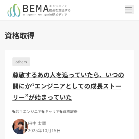
エンジニアの
成長を支援する
技術メディア
資格取得
「アジャイル開発/スクラム」の記事一覧を
「DevOps/クラウド」の記事一覧を見る
「AI」の記事一覧を見る
「バックエンド」の記事一覧を見る
「Flutter/モバイル」の記事一覧を見る
「Jamstack/フロントエンド」の記事一覧
「others」の記事一覧を見る
見る
を見る
others
「DevOps/クラウド」のタグ一覧
「AI」のタグ一覧
「バックエンド」のタグ一覧
「Flutter/モバイル」のタグ一覧
「others」のタグ一覧
尊敬するあの人を追っていたら、いつの
「アジャイル開発/スクラム」のタグ一覧
「Jamstack/フロントエンド」のタグ一覧
AWS（20）
生成AI（13）
Oracle APEX（5）
Flutter（38）
エンジニア組織（48）
CI/CD（9）
AIエージェント（4）
Dart（6）
Python（4）
イベント（42）
Terraform（6）
Swift（2）
API（2）
間にか“エンジニアとしての成長ストー
インフラストラクチャ（5）
NotebookLM（3）
Ruby（2）
アプリ開発（1）
アドベントカレンダー2024（25）
SQL（1）
Gemini（3）
アクセス制御（1）
Docker（4）
スクラムマスター（19）
Jamstack（10）
Astro（10）
アジャイル（15）
SSG（9）
サーバーレス（3）
OpenAI（1）
Cloud SQL（1）
スキルアップ（24）
CNN（1）
MySQL（1）
CloudWatch（2）
日本CTO協会（18）
深層学習（1）
リー”が始まっていた
レトロスペクティブ（6）
microCMS（7）
TypeScript（4）
DX Criteria（1）
CodeCommit（2）
若手エンジニア（12）
Amplify（2）
JavaScript（4）
WordPress（3）
Ansible（2）
トラブルシューティング（12）
Google Cloud（1）
Puppeteer（1）
SEO（1）
Redux（1）
若手エンジニア
キャリア
資格取得
DevSecOps（1）
キャリア（8）
内製化（7）
React（1）
田中 太羅
Platform Engineering（1）
マネジメント（6）
UI/UX（5）
SRE（1）
2025年10月15日
さくらのクラウド（1）
DX推進（5）
オープンイノベーション（4）
helm（1）