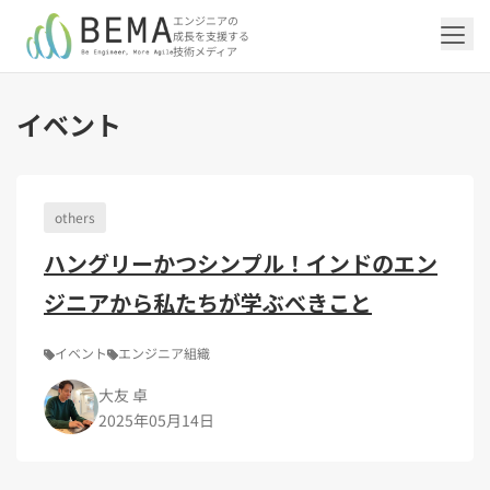
エンジニアの
成長を支援する
技術メディア
イベント
「アジャイル開発/スクラム」の記事一覧を
「DevOps/クラウド」の記事一覧を見る
「AI」の記事一覧を見る
「バックエンド」の記事一覧を見る
「Flutter/モバイル」の記事一覧を見る
「Jamstack/フロントエンド」の記事一覧
「others」の記事一覧を見る
見る
を見る
others
「DevOps/クラウド」のタグ一覧
「AI」のタグ一覧
「バックエンド」のタグ一覧
「Flutter/モバイル」のタグ一覧
「others」のタグ一覧
ハングリーかつシンプル！インドのエン
「アジャイル開発/スクラム」のタグ一覧
「Jamstack/フロントエンド」のタグ一覧
AWS（20）
生成AI（13）
Oracle APEX（5）
Flutter（38）
エンジニア組織（48）
CI/CD（9）
AIエージェント（4）
Dart（6）
Python（4）
イベント（42）
Terraform（6）
Swift（2）
API（2）
ジニアから私たちが学ぶべきこと
インフラストラクチャ（5）
NotebookLM（3）
Ruby（2）
アプリ開発（1）
アドベントカレンダー2024（25）
SQL（1）
Gemini（3）
アクセス制御（1）
Docker（4）
スクラムマスター（19）
Jamstack（10）
Astro（10）
アジャイル（15）
SSG（9）
サーバーレス（3）
OpenAI（1）
Cloud SQL（1）
スキルアップ（24）
CNN（1）
MySQL（1）
CloudWatch（2）
日本CTO協会（18）
深層学習（1）
レトロスペクティブ（6）
microCMS（7）
TypeScript（4）
DX Criteria（1）
イベント
エンジニア組織
CodeCommit（2）
若手エンジニア（12）
Amplify（2）
JavaScript（4）
WordPress（3）
Ansible（2）
トラブルシューティング（12）
Google Cloud（1）
Puppeteer（1）
SEO（1）
Redux（1）
大友 卓
DevSecOps（1）
キャリア（8）
内製化（7）
React（1）
2025年05月14日
Platform Engineering（1）
マネジメント（6）
UI/UX（5）
SRE（1）
さくらのクラウド（1）
DX推進（5）
オープンイノベーション（4）
helm（1）