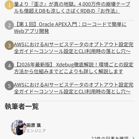
量より『歪さ』が真の地獄。4,000万件の崩壊テーブ
ルも億超えDBも涼しくさばくRDBの『お作法』
【第１回】Oracle APEX入門：ローコードで簡単に
Webアプリ開発
AWSにおけるAIサービスデータのオプトアウト設定完
全ガイド～コンソール設定とCLI利用時の落とし穴～
【2026年最新版】 Xdebug徹底解説！環境ごとの設定
方法から仕組みまでどこよりも詳しく解説します
AWSにおけるAIサービスデータのオプトアウト設定完
全ガイド～コンソール設定とCLI利用時の落とし穴～
執筆者一覧
田原 葉
エンジニア
22件の記事を確認