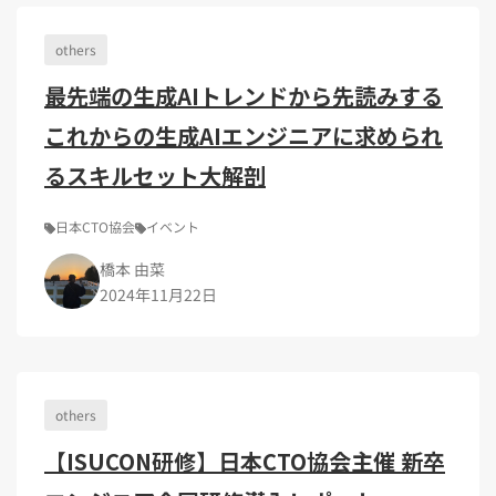
Kubernetes（1）
デジタル人材育成（4）
Lambda（1）
PMO（3）
API Gateway（1）
Markdown（1）
AmazonSES（1）
others
最先端の生成AIトレンドから先読みする
これからの生成AIエンジニアに求められ
るスキルセット大解剖
日本CTO協会
イベント
橋本 由菜
2024年11月22日
others
【ISUCON研修】日本CTO協会主催 新卒