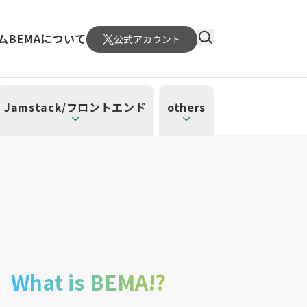
ム
BEMAについて
公式アカウント
Jamstack/フロントエンド
others
）
4）
ーレス（3）
（1）
ud SQL（1）
日本CTO協会（18）
WordPress（3）
深層学習（1）
CloudWatch（2）
MySQL（1）
What is BEMA!?
メント（6）
atform Engineering（1）
UI/UX（5）
SRE（1）
n（1）
mazonSES（1）