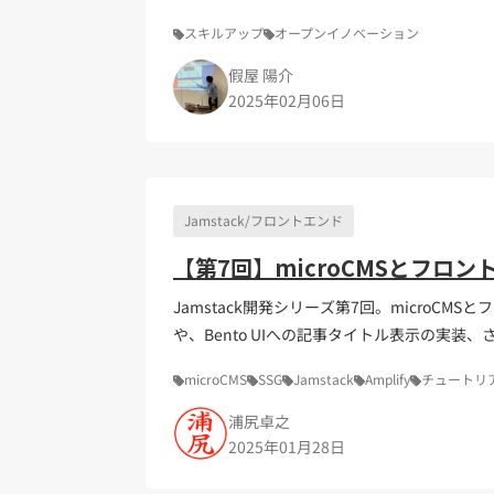
スキルアップ
オープンイノベーション
假屋 陽介
2025年02月06日
Jamstack/フロントエンド
【第7回】microCMSとフロ
Jamstack開発シリーズ第7回。microC
や、Bento UIへの記事タイトル表示の実装、
Jamstack初心者でも理解しやすい内容で
microCMS
SSG
Jamstack
Amplify
チュートリ
浦尻卓之
2025年01月28日