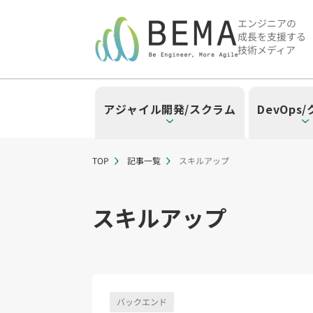
エンジニアの
成長を支援する
技術メディア
アジャイル開発/スクラム
DevOps
TOP
記事一覧
スキルアップ
「アジャイル開発/スクラム」の
「DevOps/クラウド」の記事
「AI」の記事一覧を見る
「バックエンド」の記事一覧を
「Flutter/モバイル」の記事一
「Jamstack/フロントエンド
「others」の記事一覧を見る
スキルアップ
「アジャイル開発/スクラム」のタグ
「DevOps/クラウド」のタグ一覧
「AI」のタグ一覧
「バックエンド」のタグ一覧
「Flutter/モバイル」のタグ一覧
「Jamstack/フロントエンド」の
「others」のタグ一覧
スクラムマスター（19）
AWS（20）
生成AI（13）
Oracle APEX（5）
Flutter（38）
Jamstack（10）
エンジニア組織（48）
CI/CD（9）
AIエージェント（4
Dart（6）
Astro（10）
Python（4）
イベント（
アジャイ
Terra
Swif
S
CodeCommit（2）
Puppeteer（1）
若手エンジニア（12）
SEO（1）
Amplify（2）
トラブルシ
Re
バックエンド
さくらのクラウド（1）
DX推進（5）
オープンイノベーシ
helm（1