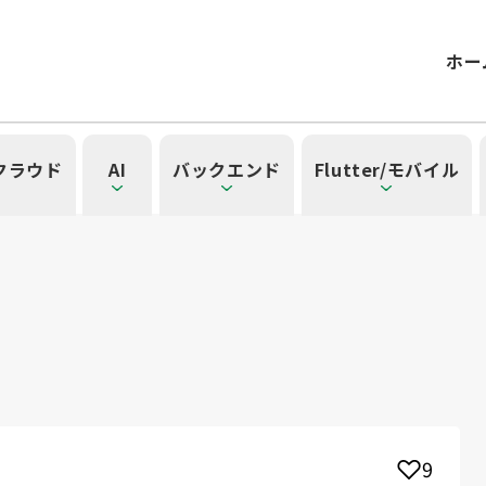
ホー
/クラウド
AI
バックエンド
Flutter/モバイル
記事一覧を見る
一覧を見る
見る
覧を見る
」の記事一覧を見る
一覧
タグ一覧
）
42）
ル（15）
form（6）
t（2）
SG（9）
API（2）
NotebookLM（3）
アプリ開発（1）
アドベントカレンダー2024（25）
インフラストラクチャ（5）
microCMS（7）
レトロスペクティブ（6）
Ruby（2）
SQL（1）
Gemini（3）
TypeScript（4）
アクセス制御（1）
DX Criteria（1）
OpenAI（1）
Docker（4）
スキルアップ（24
JavaScript（
サーバ
CNN
Clo
ューティング（12）
dux（1）
Ansible（2）
React（1）
Google Cloud（1）
キャリア（8）
内製化（7）
DevSecOps（1）
マネジ
Pl
9
ョン（4）
）
Kubernetes（1）
デジタル人材育成（4）
Lambda（1）
PMO（3）
API Gateway（1）
Markdow
A