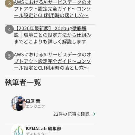
AWSにおけるAIサービスデータのオ
プトアウト設定完全ガイド～コンソ
ール設定とCLI利用時の落とし穴～
【2026年最新版】 Xdebug徹底解
説！環境ごとの設定方法から仕組み
までどこよりも詳しく解説します
AWSにおけるAIサービスデータのオ
プトアウト設定完全ガイド～コンソ
ール設定とCLI利用時の落とし穴～
執筆者一覧
田原 葉
エンジニア
22件の記事を確認
BEMALab 編集部
ディレクター