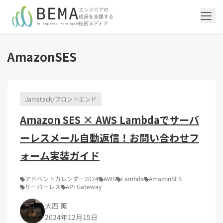
エンジニアの
成長を支援する
技術メディア
AmazonSES
「アジャイル開発/スクラム」の記事一覧を
「DevOps/クラウド」の記事一覧を見る
「AI」の記事一覧を見る
「バックエンド」の記事一覧を見る
「Flutter/モバイル」の記事一覧を見る
「Jamstack/フロントエンド」の記事一覧
「others」の記事一覧を見る
見る
を見る
Jamstack/フロントエンド
「DevOps/クラウド」のタグ一覧
「AI」のタグ一覧
「バックエンド」のタグ一覧
「Flutter/モバイル」のタグ一覧
「others」のタグ一覧
Amazon SES × AWS Lambdaでサーバ
「アジャイル開発/スクラム」のタグ一覧
「Jamstack/フロントエンド」のタグ一覧
AWS（20）
生成AI（13）
Oracle APEX（5）
Flutter（38）
エンジニア組織（48）
CI/CD（9）
AIエージェント（4）
Dart（6）
Python（4）
イベント（42）
Terraform（6）
Swift（2）
API（2）
ーレスメール自動返信！お問い合わせフ
インフラストラクチャ（5）
NotebookLM（3）
Ruby（2）
アプリ開発（1）
アドベントカレンダー2024（25）
SQL（1）
Gemini（3）
アクセス制御（1）
Docker（4）
スクラムマスター（19）
Jamstack（10）
Astro（10）
アジャイル（15）
SSG（9）
サーバーレス（3）
OpenAI（1）
Cloud SQL（1）
スキルアップ（24）
CNN（1）
MySQL（1）
CloudWatch（2）
日本CTO協会（18）
深層学習（1）
ォーム実装ガイド
レトロスペクティブ（6）
microCMS（7）
TypeScript（4）
DX Criteria（1）
CodeCommit（2）
若手エンジニア（12）
Amplify（2）
JavaScript（4）
WordPress（3）
Ansible（2）
トラブルシューティング（12）
Google Cloud（1）
Puppeteer（1）
SEO（1）
Redux（1）
アドベントカレンダー2024
AWS
Lambda
AmazonSES
サーバーレス
API Gateway
DevSecOps（1）
キャリア（8）
内製化（7）
React（1）
Platform Engineering（1）
マネジメント（6）
UI/UX（5）
SRE（1）
大西 薫
さくらのクラウド（1）
DX推進（5）
オープンイノベーション（4）
helm（1）
2024年12月15日