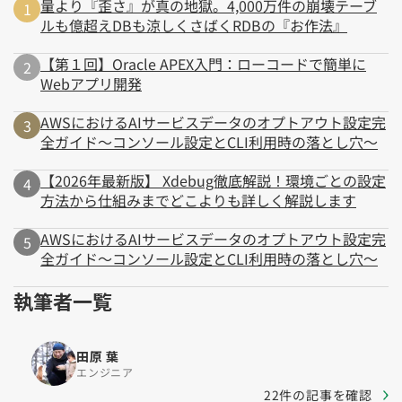
量より『歪さ』が真の地獄。4,000万件の崩壊テーブ
ルも億超えDBも涼しくさばくRDBの『お作法』
【第１回】Oracle APEX入門：ローコードで簡単に
Webアプリ開発
AWSにおけるAIサービスデータのオプトアウト設定完
全ガイド～コンソール設定とCLI利用時の落とし穴～
【2026年最新版】 Xdebug徹底解説！環境ごとの設定
方法から仕組みまでどこよりも詳しく解説します
AWSにおけるAIサービスデータのオプトアウト設定完
全ガイド～コンソール設定とCLI利用時の落とし穴～
執筆者一覧
田原 葉
エンジニア
22件の記事を確認