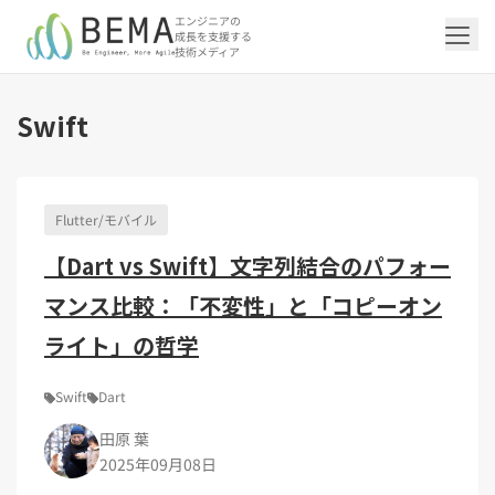
エンジニアの
成長を支援する
技術メディア
Swift
「アジャイル開発/スクラム」の記事一覧を
「DevOps/クラウド」の記事一覧を見る
「AI」の記事一覧を見る
「バックエンド」の記事一覧を見る
「Flutter/モバイル」の記事一覧を見る
「Jamstack/フロントエンド」の記事一覧
「others」の記事一覧を見る
見る
を見る
Flutter/モバイル
「DevOps/クラウド」のタグ一覧
「AI」のタグ一覧
「バックエンド」のタグ一覧
「Flutter/モバイル」のタグ一覧
「others」のタグ一覧
【Dart vs Swift】文字列結合のパフォー
「アジャイル開発/スクラム」のタグ一覧
「Jamstack/フロントエンド」のタグ一覧
AWS（20）
生成AI（13）
Oracle APEX（5）
Flutter（38）
エンジニア組織（48）
CI/CD（9）
AIエージェント（4）
Dart（6）
Python（4）
イベント（42）
Terraform（6）
Swift（2）
API（2）
マンス比較：「不変性」と「コピーオン
インフラストラクチャ（5）
NotebookLM（3）
Ruby（2）
アプリ開発（1）
アドベントカレンダー2024（25）
SQL（1）
Gemini（3）
アクセス制御（1）
Docker（4）
スクラムマスター（19）
Jamstack（10）
Astro（10）
アジャイル（15）
SSG（9）
サーバーレス（3）
OpenAI（1）
Cloud SQL（1）
スキルアップ（24）
CNN（1）
MySQL（1）
CloudWatch（2）
日本CTO協会（18）
深層学習（1）
ライト」の哲学
レトロスペクティブ（6）
microCMS（7）
TypeScript（4）
DX Criteria（1）
CodeCommit（2）
若手エンジニア（12）
Amplify（2）
JavaScript（4）
WordPress（3）
Ansible（2）
トラブルシューティング（12）
Google Cloud（1）
Puppeteer（1）
SEO（1）
Redux（1）
Swift
Dart
DevSecOps（1）
キャリア（8）
内製化（7）
React（1）
田原 葉
Platform Engineering（1）
マネジメント（6）
UI/UX（5）
SRE（1）
2025年09月08日
さくらのクラウド（1）
DX推進（5）
オープンイノベーション（4）
helm（1）