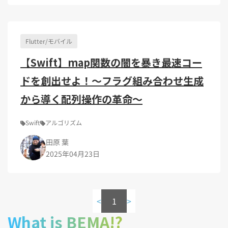
Kubernetes（1）
デジタル人材育成（4）
Lambda（1）
PMO（3）
API Gateway（1）
Markdown（1）
AmazonSES（1）
Flutter/モバイル
【Swift】map関数の闇を暴き最速コー
ドを創出せよ！〜フラグ組み合わせ生成
から導く配列操作の革命〜
Swift
アルゴリズム
田原 葉
2025年04月23日
<
1
>
What is BEMA!?