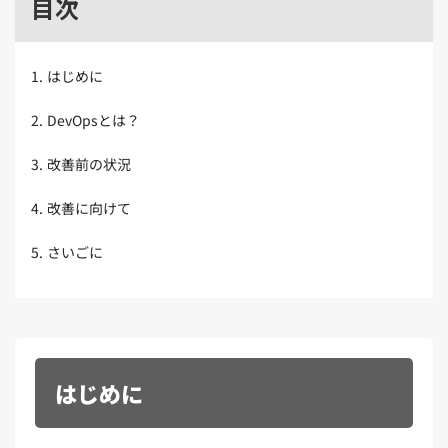
目次
Kubernetes（1）
デジタル人材育成（4）
Lambda（1）
PMO（3）
API Gateway（1）
Markdown（1）
AmazonSES（1）
1
.
はじめに
2
.
DevOpsとは？
3
.
改善前の状況
4
.
改善に向けて
5
.
さいごに
はじめに