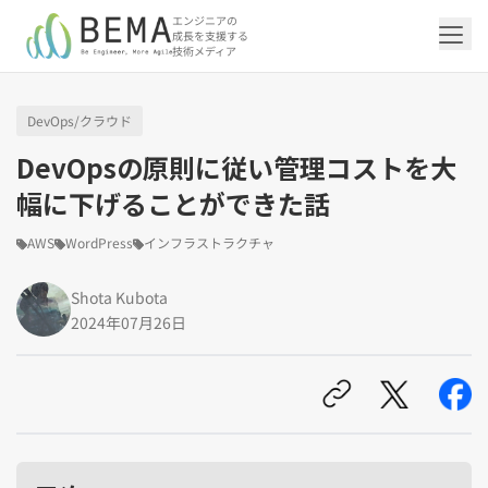
エンジニアの
成長を支援する
技術メディア
DevOps/クラウド
「アジャイル開発/スクラム」の記事一覧を
「DevOps/クラウド」の記事一覧を見る
「AI」の記事一覧を見る
「バックエンド」の記事一覧を見る
「Flutter/モバイル」の記事一覧を見る
「Jamstack/フロントエンド」の記事一覧
「others」の記事一覧を見る
DevOpsの原則に従い管理コストを大
見る
を見る
幅に下げることができた話
「DevOps/クラウド」のタグ一覧
「AI」のタグ一覧
「バックエンド」のタグ一覧
「Flutter/モバイル」のタグ一覧
「others」のタグ一覧
AWS
WordPress
インフラストラクチャ
「アジャイル開発/スクラム」のタグ一覧
「Jamstack/フロントエンド」のタグ一覧
AWS（20）
生成AI（13）
Oracle APEX（5）
Flutter（38）
エンジニア組織（48）
CI/CD（9）
AIエージェント（4）
Dart（6）
Python（4）
イベント（41）
Terraform（6）
Swift（2）
API（2）
Shota Kubota
インフラストラクチャ（5）
NotebookLM（3）
Ruby（2）
アプリ開発（1）
アドベントカレンダー2024（25）
SQL（1）
Gemini（3）
アクセス制御（1）
Docker（4）
スクラムマスター（18）
Jamstack（10）
Astro（10）
アジャイル（14）
SSG（9）
2024年07月26日
サーバーレス（3）
OpenAI（1）
Cloud SQL（1）
スキルアップ（24）
CNN（1）
MySQL（1）
CloudWatch（2）
日本CTO協会（18）
深層学習（1）
レトロスペクティブ（6）
microCMS（7）
TypeScript（4）
DX Criteria（1）
CodeCommit（2）
若手エンジニア（12）
Amplify（2）
JavaScript（4）
WordPress（3）
Ansible（2）
トラブルシューティング（12）
Google Cloud（1）
Puppeteer（1）
SEO（1）
Redux（1）
DevSecOps（1）
キャリア（8）
内製化（7）
React（1）
Platform Engineering（1）
マネジメント（6）
UI/UX（5）
SRE（1）
さくらのクラウド（1）
DX推進（5）
オープンイノベーション（4）
helm（1）