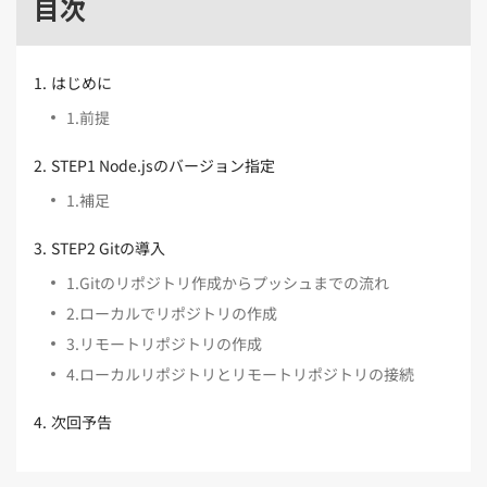
目次
Kubernetes（1）
デジタル人材育成（4）
Lambda（1）
PMO（3）
API Gateway（1）
Markdown（1）
AmazonSES（1）
1
.
はじめに
1
.
前提
2
.
STEP1 Node.jsのバージョン指定
1
.
補足
3
.
STEP2 Gitの導入
1
.
Gitのリポジトリ作成からプッシュまでの流れ
2
.
ローカルでリポジトリの作成
3
.
リモートリポジトリの作成
4
.
ローカルリポジトリとリモートリポジトリの接続
4
.
次回予告