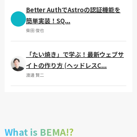
Better AuthでAstroの認証機能を
簡単実装！SQ...
柴田 俊也
「たい焼き」で学ぶ！最新ウェブサ
イトの作り方 (ヘッドレスC...
渡邊 賢二
What is BEMA!?