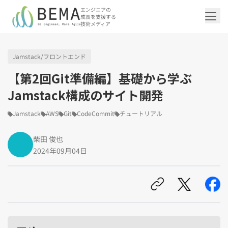
エンジニアの
成長を支援する
技術メディア
Jamstack/フロントエンド
「アジャイル開発/スクラム」の記事一覧を
「DevOps/クラウド」の記事一覧を見る
「AI」の記事一覧を見る
「バックエンド」の記事一覧を見る
「Flutter/モバイル」の記事一覧を見る
「Jamstack/フロントエンド」の記事一覧
「others」の記事一覧を見る
【第2回Git準備編】基礎から学ぶ
見る
を見る
Jamstack構成のサイト開発
「DevOps/クラウド」のタグ一覧
「AI」のタグ一覧
「バックエンド」のタグ一覧
「Flutter/モバイル」のタグ一覧
「others」のタグ一覧
Jamstack
AWS
Git
CodeCommit
チュートリアル
「アジャイル開発/スクラム」のタグ一覧
「Jamstack/フロントエンド」のタグ一覧
AWS（20）
生成AI（13）
Oracle APEX（5）
Flutter（38）
エンジニア組織（48）
CI/CD（9）
AIエージェント（4）
Dart（6）
Python（4）
イベント（42）
Terraform（6）
Swift（2）
API（2）
柴田 俊也
インフラストラクチャ（5）
NotebookLM（3）
Ruby（2）
アプリ開発（1）
アドベントカレンダー2024（25）
SQL（1）
Gemini（3）
アクセス制御（1）
Docker（4）
スクラムマスター（19）
Jamstack（10）
Astro（10）
アジャイル（15）
SSG（9）
2024年09月04日
サーバーレス（3）
OpenAI（1）
Cloud SQL（1）
スキルアップ（24）
CNN（1）
MySQL（1）
CloudWatch（2）
日本CTO協会（18）
深層学習（1）
レトロスペクティブ（6）
microCMS（7）
TypeScript（4）
DX Criteria（1）
CodeCommit（2）
若手エンジニア（12）
Amplify（2）
JavaScript（4）
WordPress（3）
Ansible（2）
トラブルシューティング（12）
Google Cloud（1）
Puppeteer（1）
SEO（1）
Redux（1）
DevSecOps（1）
キャリア（8）
内製化（7）
React（1）
Platform Engineering（1）
マネジメント（6）
UI/UX（5）
SRE（1）
さくらのクラウド（1）
DX推進（5）
オープンイノベーション（4）
helm（1）