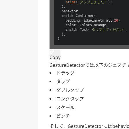
print
(
'タップしました!'
);

  },

  behavior

  child: Container(

    padding: EdgeInsets.all(
20
),

    color: Colors.orange,

    child: Text(
'タップしてください'
, 
  ),

)
Copy
GestureDetectorでは以下のジ
ドラッグ
タップ
ダブルタップ
ロングタップ
スケール
ピンチ
そして、GestureDetectorにはbe