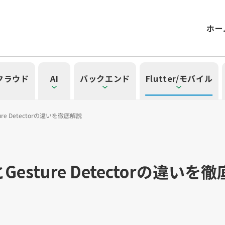
ホー
/クラウド
AI
バックエンド
Flutter/モバイル
sture Detectorの違いを徹底解説
記事一覧を見る
一覧を見る
見る
覧を見る
」の記事一覧を見る
lとGesture Detectorの違いを
一覧
タグ一覧
）
42）
ル（15）
form（6）
t（2）
SG（9）
API（2）
NotebookLM（3）
アプリ開発（1）
アドベントカレンダー2024（25）
インフラストラクチャ（5）
microCMS（7）
レトロスペクティブ（6）
Ruby（2）
SQL（1）
Gemini（3）
TypeScript（4）
アクセス制御（1）
DX Criteria（1）
OpenAI（1）
Docker（4）
スキルアップ（24
JavaScript（
サーバ
CNN
Clo
ューティング（12）
dux（1）
Ansible（2）
React（1）
Google Cloud（1）
キャリア（8）
内製化（7）
DevSecOps（1）
マネジ
Pl
ョン（4）
）
Kubernetes（1）
デジタル人材育成（4）
Lambda（1）
PMO（3）
API Gateway（1）
Markdow
A