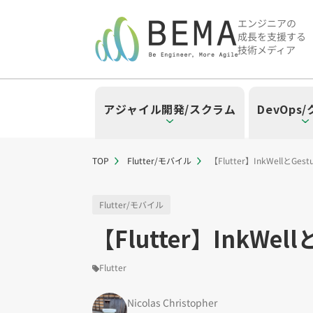
エンジニアの
成長を支援する
技術メディア
アジャイル開発/スクラム
DevOps
TOP
Flutter/モバイル
【Flutter】InkWellとGe
「アジャイル開発/スクラム」の
「DevOps/クラウド」の記事
「AI」の記事一覧を見る
「バックエンド」の記事一覧を
「Flutter/モバイル」の記事一
「Jamstack/フロントエンド
「others」の記事一覧を見る
Flutter/モバイル
【Flutter】InkWel
「アジャイル開発/スクラム」のタグ
「DevOps/クラウド」のタグ一覧
「AI」のタグ一覧
「バックエンド」のタグ一覧
「Flutter/モバイル」のタグ一覧
「Jamstack/フロントエンド」の
「others」のタグ一覧
Flutter
スクラムマスター（19）
AWS（20）
生成AI（13）
Oracle APEX（5）
Flutter（38）
Jamstack（10）
エンジニア組織（48）
CI/CD（9）
AIエージェント（4
Dart（6）
Astro（10）
Python（4）
イベント（
アジャイ
Terra
Swif
S
CodeCommit（2）
Puppeteer（1）
若手エンジニア（12）
SEO（1）
Amplify（2）
トラブルシ
Re
Nicolas Christopher
さくらのクラウド（1）
DX推進（5）
オープンイノベーシ
helm（1