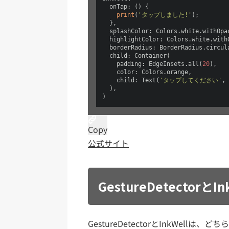
  onTap: () {

print
(
'タップしました!'
);

  },

  splashColor: Colors.white.withOpa
  highlightColor: Colors.white.with
  borderRadius: BorderRadius.circul
  child: Container(

    padding: EdgeInsets.all(
20
),

    color: Colors.orange,

    child: Text(
'タップしてください'
, 
  ),

)
Copy
公式サイト
GestureDetector
GestureDetectorとInkWell