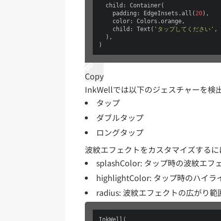
  child: Container(

    padding: EdgeInsets.all(
20
),

    color: Colors.orange,

    child: Text(
'タップしてください'
, 
  ),

)
Copy
InkWellでは以下のジェスチャーを
タップ
ダブルタップ
ロングタップ
波紋エフェクトをカスタマイズするに
splashColor: タップ時の波紋エ
highlightColor: タップ時のハイ
radius: 波紋エフェクトの広がり範
InkWell(
