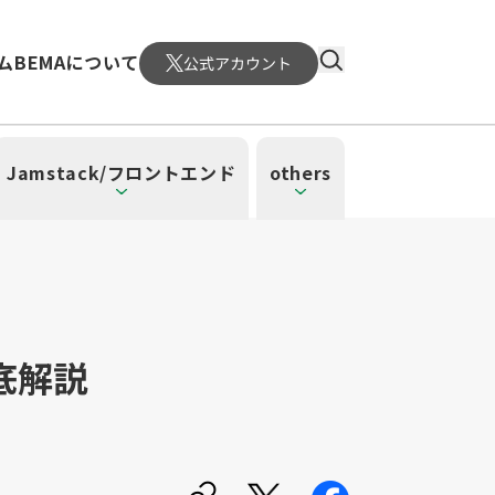
ム
BEMAについて
公式アカウント
Jamstack/フロントエンド
others
徹底解説
）
4）
ーレス（3）
（1）
ud SQL（1）
日本CTO協会（18）
WordPress（3）
深層学習（1）
CloudWatch（2）
MySQL（1）
メント（6）
atform Engineering（1）
UI/UX（5）
SRE（1）
n（1）
mazonSES（1）