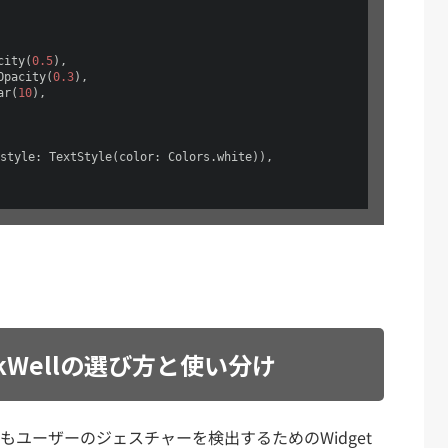
city(
0.5
),

Opacity(
0.3
),

ar(
10
),

style: TextStyle(color: Colors.white)),

とInkWellの選び方と使い分け
は、どちらもユーザーのジェスチャーを検出するためのWidget