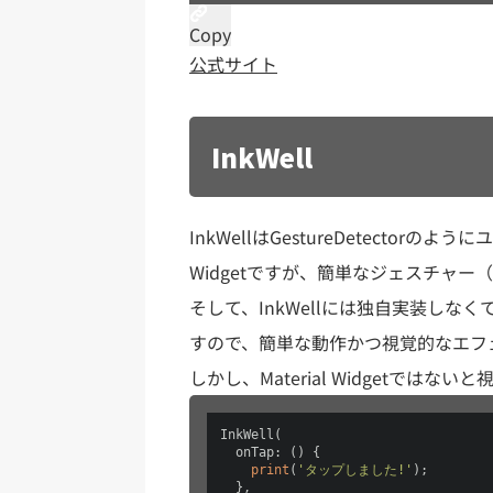
Copy
公式サイト
InkWell
InkWellはGestureDetecto
Widgetですが、簡単なジェスチャ
そして、InkWellには独自実装し
すので、簡単な動作かつ視覚的なエフ
しかし、Material Widgetで
InkWell(

  onTap: () {

print
(
'タップしました!'
);

  },
