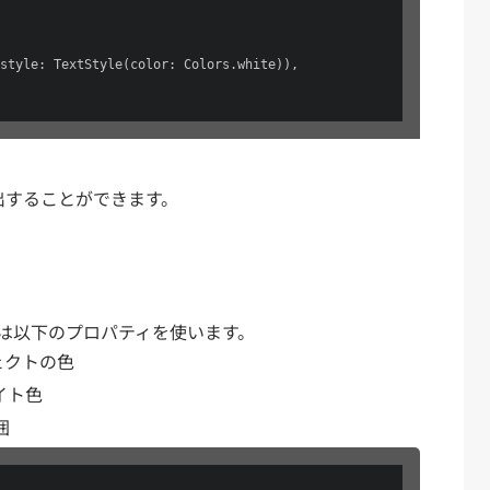
style: TextStyle(color: Colors.white)),

検出することができます。
は以下のプロパティを使います。
フェクトの色
ライト色
囲