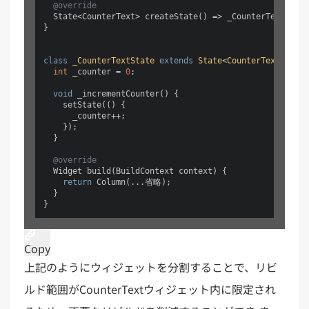
@override
  State<CounterText> createState() => _CounterTextState
}

class
_CounterTextState
extends
State
<
CounterText
> 
{

int
 _counter = 
0
;

void
 _incrementCounter() {

    setState(() {

      _counter++;

    });

  }

@override
  Widget build(BuildContext context) {

return
 Column(...省略);

  }

Copy
上記のようにウィジェットを分割することで、リビ
ルド範囲がCounterTextウィジェット内に限定され