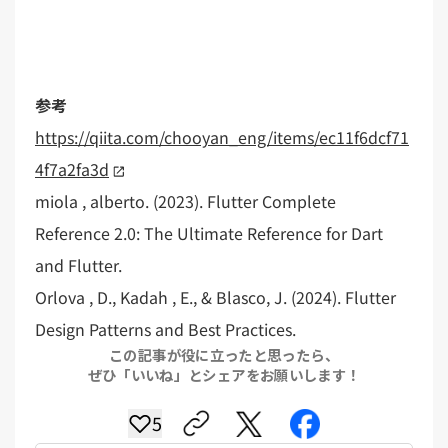
参考
https://qiita.com/chooyan_eng/items/ec11f6dcf71
4f7a2fa3d
miola , alberto. (2023). Flutter Complete
Reference 2.0: The Ultimate Reference for Dart
and Flutter.
Orlova , D., Kadah , E., & Blasco, J. (2024). Flutter
Design Patterns and Best Practices.
この記事が役に立ったと思ったら、
ぜひ「いいね」とシェアをお願いします！
5