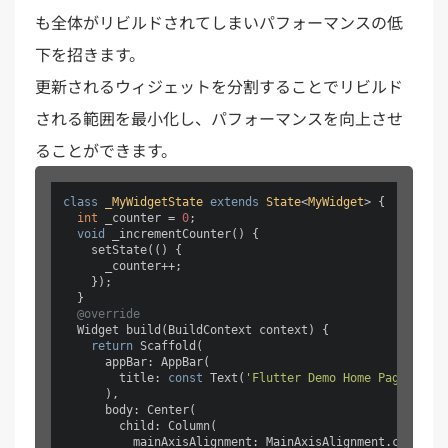
も全体がリビルドされてしまいパフォーマンスの低
下を招きます。
更新されるウィジェットを分割することでリビルド
される範囲を最小化し、パフォーマンスを向上させ
ることができます。
class
_MyWidgetState
extends
State
<
MyWidget
> 
{

int
 _counter = 
0
;

void
 _incrementCounter() {

    setState(() {

      _counter++;

    });

  }

@override
  Widget build(BuildContext context) {

return
 Scaffold(

      appBar: AppBar(

        title: 
const
 Text(
'Flutter Demo Home Page'
),

      ),

      body: Center(

        child: Column(

          mainAxisAlignment: MainAxisAlignment.center,
