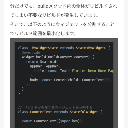
分だけでも、buildメソッド内の全体がリビルドされ
てしまい不要なリビルドが発生しています。
そこで、以下のようにウィジェットを分割すること
でリビルド範囲を最小化します。
class
_MyWidgetState
extends
State
<
MyWidget
> 
{

@override
  Widget build(BuildContext context) {

return
 Scaffold(

      appBar: AppBar(

        title: 
const
 Text(
'Flutter Demo Home Page'
),

      ),

      body: 
const
 Center(child: CounterText()),

    );

  }

}

// リビルドが発生するウィジェットを分割する
class
CounterText
extends
StatefulWidget
{

const
 CounterText({
super
.key});
