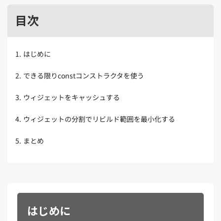
Kubernetes（1）
デジタル人材育成（4）
Lambda（1）
PMO（3）
API Gateway（1）
Markdown（1）
AmazonSES（1）
目次
1
.
はじめに
2
.
できる限りconstコンストラクタを使う
3
.
ウィジェットをキャッシュする
4
.
ウィジェットの分割でリビルド範囲を最小化する
5
.
まとめ
はじめに