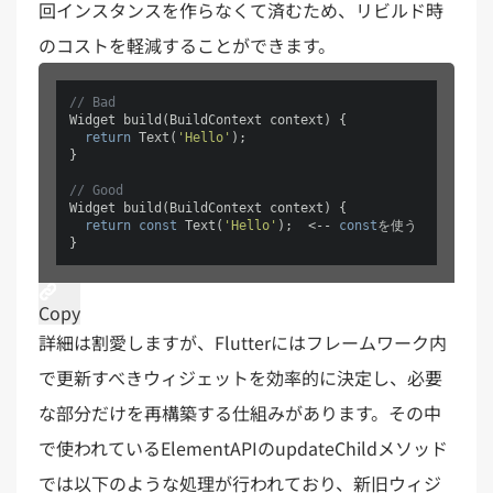
回インスタンスを作らなくて済むため、リビルド時
のコストを軽減することができます。
// Bad
Widget build(BuildContext context) {

return
 Text(
'Hello'
);

}

// Good
Widget build(BuildContext context) {

return
const
 Text(
'Hello'
);  <-- 
const
を使う

Copy
詳細は割愛しますが、Flutterにはフレームワーク内
で更新すべきウィジェットを効率的に決定し、必要
な部分だけを再構築する仕組みがあります。その中
で使われているElementAPIのupdateChildメソッド
では以下のような処理が行われており、新旧ウィジ