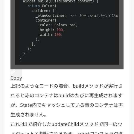
  Widget build(BuildContext context) {

return
 Column(

      children: [

        _blueContainer,　<-- キャッシュしたウィジェットを使用
        Container(

          color: Colors.red,

          height: 
100
,

          width: 
100
,

        ),

      ],

    );

  }

Copy
上記のようなコードの場合、buildメソッドが実行さ
れると赤のコンテナはbuildのたびに再生成されます
が、State内でキャッシュしている青のコンテナは再
生成されません。
これは1で紹介したupdateChildメソッドで同一のウ
ィジェットと判断されるため、constコンストラクタ