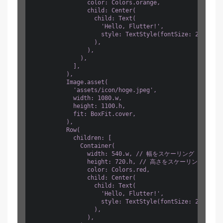
                color: Colors.orange,

                child: Center(

                  child: Text(

                    'Hello, Flutter!',

                    style: TextStyle(fontSize: 2
                  ),

                ),

              ),

            ],

          ),

          Image.asset(

            'assets/icon/hoge.jpeg',

            width: 1080.w,

            height: 1100.h,

            fit: BoxFit.cover,

          ),

          Row(

            children: [

              Container(

                width: 540.w, // 幅をスケーリング

                height: 720.h, // 高さをスケーリング

                color: Colors.red,

                child: Center(

                  child: Text(

                    'Hello, Flutter!',

                    style: TextStyle(fontSize: 2
                  ),

                ),
