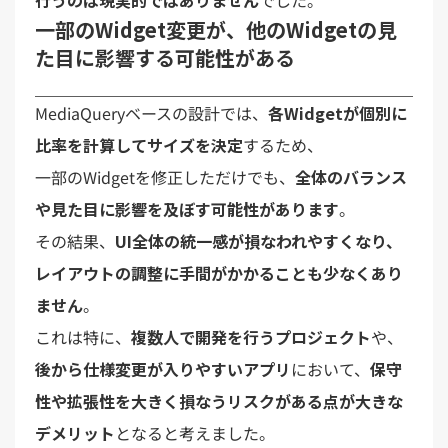
一部のWidget変更が、他のWidgetの見
た目に影響する可能性がある
MediaQueryベースの設計では、
各Widgetが個別に
比率を計算してサイズを決定
するため、
一部のWidgetを修正しただけでも、
全体のバランス
や見た目に影響を及ぼす可能性があります
。
その結果、
UI全体の統一感が損なわれやすくなり、
レイアウトの調整に手間がかかることも少なくあり
ません
。
これは特に、
複数人で開発を行うプロジェクト
や、
後から仕様変更が入りやすいアプリ
において、
保守
性や拡張性を大きく損なうリスクがある点が大きな
デメリット
となると考えました。