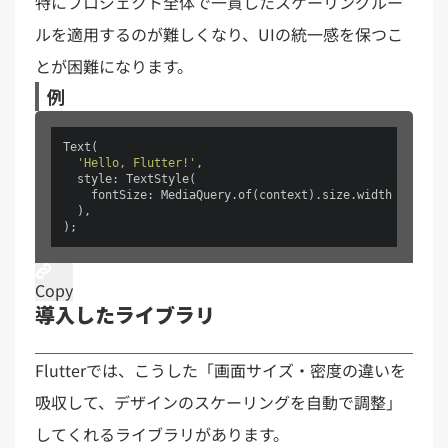
特にプロジェクト全体で一貫したスケーリングルー
ルを適用するのが難しくなり、UIの統一感を保つこ
とが困難になります。
例
Text(

'Hello, Flutter!'
,

  style: TextStyle(

    fontSize: MediaQuery.of(context).size.width * 
0.04
,
  ),

);
Copy
導入したライブラリ
Flutterでは、こうした「画面サイズ・密度の違いを
吸収して、デザインのスケーリングを自動で調整」
してくれるライブラリがあります。