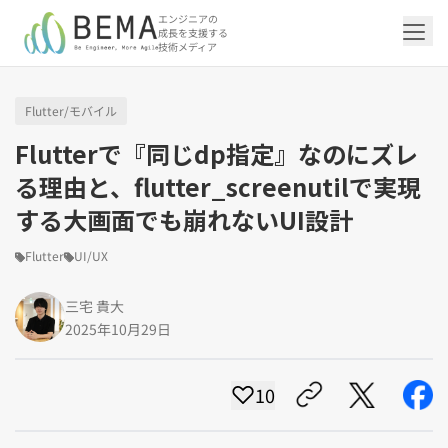
エンジニアの
成長を支援する
技術メディア
Flutter/モバイル
「アジャイル開発/スクラム」の記事一覧を
「DevOps/クラウド」の記事一覧を見る
「AI」の記事一覧を見る
「バックエンド」の記事一覧を見る
「Flutter/モバイル」の記事一覧を見る
「Jamstack/フロントエンド」の記事一覧
「others」の記事一覧を見る
Flutterで『同じdp指定』なのにズレ
見る
を見る
る理由と、flutter_screenutilで実現
する大画面でも崩れないUI設計
「DevOps/クラウド」のタグ一覧
「AI」のタグ一覧
「バックエンド」のタグ一覧
「Flutter/モバイル」のタグ一覧
「others」のタグ一覧
「アジャイル開発/スクラム」のタグ一覧
「Jamstack/フロントエンド」のタグ一覧
Flutter
UI/UX
AWS（20）
生成AI（13）
Oracle APEX（5）
Flutter（38）
エンジニア組織（48）
CI/CD（9）
AIエージェント（4）
Dart（6）
Python（4）
イベント（42）
Terraform（6）
Swift（2）
API（2）
インフラストラクチャ（5）
NotebookLM（3）
Ruby（2）
アプリ開発（1）
アドベントカレンダー2024（25）
SQL（1）
Gemini（3）
アクセス制御（1）
Docker（4）
スクラムマスター（19）
Jamstack（10）
Astro（10）
アジャイル（15）
SSG（9）
三宅 貴大
サーバーレス（3）
OpenAI（1）
Cloud SQL（1）
スキルアップ（24）
CNN（1）
MySQL（1）
CloudWatch（2）
日本CTO協会（18）
深層学習（1）
レトロスペクティブ（6）
microCMS（7）
TypeScript（4）
DX Criteria（1）
2025年10月29日
CodeCommit（2）
若手エンジニア（12）
Amplify（2）
JavaScript（4）
WordPress（3）
Ansible（2）
トラブルシューティング（12）
Google Cloud（1）
Puppeteer（1）
SEO（1）
Redux（1）
DevSecOps（1）
キャリア（8）
内製化（7）
React（1）
10
Platform Engineering（1）
マネジメント（6）
UI/UX（5）
SRE（1）
さくらのクラウド（1）
DX推進（5）
オープンイノベーション（4）
helm（1）