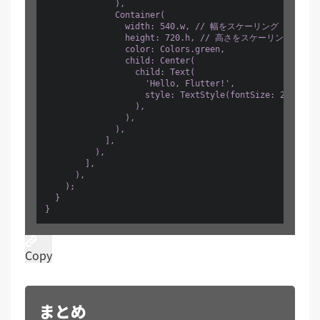
              ),

              Container(

                width: 540.w, // 幅をスケーリング

                height: 720.h, // 高さをスケーリング

                color: Colors.green,

                child: Center(

                  child: Text(

                    'Hello, Flutter!',

                    style: TextStyle(fontSize: 2
                  ),

                ),

              ),

            ],

          ),

        ],

      ),

    );

  }

}
Copy
まとめ