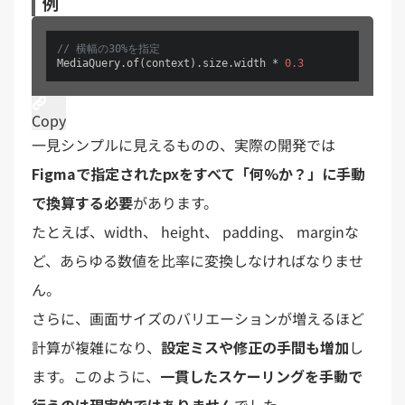
例
// 横幅の30%を指定
MediaQuery.of(context).size.width * 
0.3
Copy
一見シンプルに見えるものの、実際の開発では
Figmaで指定されたpxをすべて「何%か？」に手動
で換算する必要
があります。
たとえば、width、 height、 padding、 marginな
ど、あらゆる数値を比率に変換しなければなりませ
ん。
さらに、画面サイズのバリエーションが増えるほど
計算が複雑になり、
設定ミスや修正の手間も増加
し
ます。このように、
一貫したスケーリングを手動で
行うのは現実的ではありません
でした。