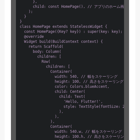
      },

      child: const HomePage(), // アプリのホーム画面

    );

  }

}

class HomePage extends StatelessWidget {

  const HomePage({Key? key}) : super(key: key);

  @override

  Widget build(BuildContext context) {

    return Scaffold(

      body: Column(

        children: [

          Row(

            children: [

              Container(

                width: 540, // 幅をスケーリング

                height: 100, // 高さをスケーリング

                color: Colors.blueAccent,

                child: Center(

                  child: Text(

                    'Hello, Flutter!',

                    style: TextStyle(fontSize: 2
                  ),

                ),

              ),

              Container(

                width: 540.w, // 幅をスケーリング

                height: 100.h, // 高さをスケーリング
