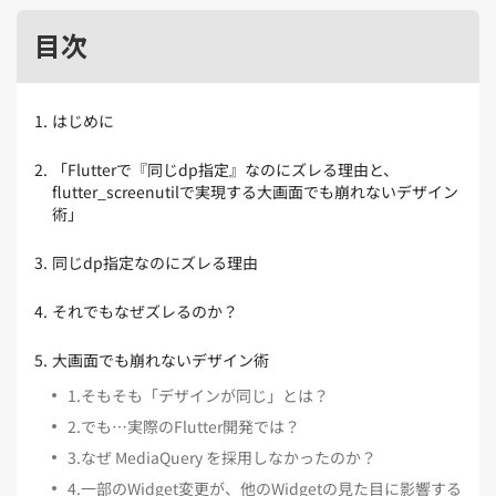
Kubernetes（1）
デジタル人材育成（4）
Lambda（1）
PMO（3）
API Gateway（1）
Markdown（1）
AmazonSES（1）
目次
1
.
はじめに
2
.
「Flutterで『同じdp指定』なのにズレる理由と、
flutter_screenutilで実現する大画面でも崩れないデザイン
術」
3
.
同じdp指定なのにズレる理由
4
.
それでもなぜズレるのか？
5
.
大画面でも崩れないデザイン術
1
.
そもそも「デザインが同じ」とは？
2
.
でも…実際のFlutter開発では？
3
.
なぜ MediaQuery を採用しなかったのか？
4
.
一部のWidget変更が、他のWidgetの見た目に影響する