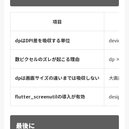
項目
dpはDPI差を吸収する単位
device
数ピクセルのズレが起こる理由
dp × 
dpは画面サイズの違いまでは吸収しない
大画面・
flutter_screenutilの導入が有効
desi
最後に