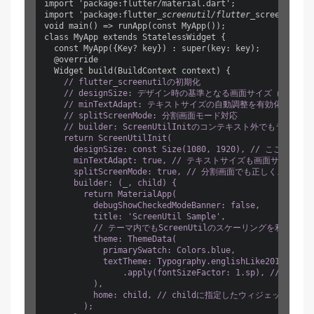
import 'package:flutter/material.dart';

import 'package:flutter
_screenutil/flutter_
screenutil.d
void main() => runApp(const MyApp());

class MyApp extends StatelessWidget {

  const MyApp({Key? key}) : super(key: key);

  @override

    // flutter_screenutilの初期化

    // designSize: デザイン時の基準となる画面サイズ（例：Fi
    // minTextAdapt: テキストサイズの自動調整を有効化

    // splitScreenMode: 分割画面モード対応

    // builder: ScreenUtilInitのコンテキスト外でもライ
    return ScreenUtilInit(

      designSize: const Size(1080, 1920), // こ
      minTextAdapt: true, // テキストサイズも画面サイズに
      splitScreenMode: true, // 分割画面でも正しくスケーリ
      builder: (_, child) {

        return MaterialApp(

          debugShowCheckedModeBanner: false,

          title: 'ScreenUtil Sample',

          // テーマ内でもScreenUtilのスケーリングを利用可能

          theme: ThemeData(

            primarySwatch: Colors.blue,

            textTheme: Typography.englishLike2018

                .apply(fontSizeFactor: 1.sp), //
          ),

          home: child, // childに指定したウィジェットが
        );
