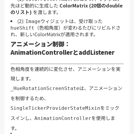
先ほど動的に生成した
ColorMatrix (20個のdouble
のリスト)
を渡します。
(2):
ウィジェットは、受け取った
Image
（色相角度）が変わるたびにリビルドさ
hueShift
れ、新しいColorMatrixが適用されます。
アニメーション制御：
AnimationControllerとaddListener
色相角度を連続的に変化させ、アニメーションを実
現します。
は、アニメーション
_HueRotationScreenState
を制御するため、
をミック
SingleTickerProviderStateMixin
スインし、
を使用しま
AnimationController
す。