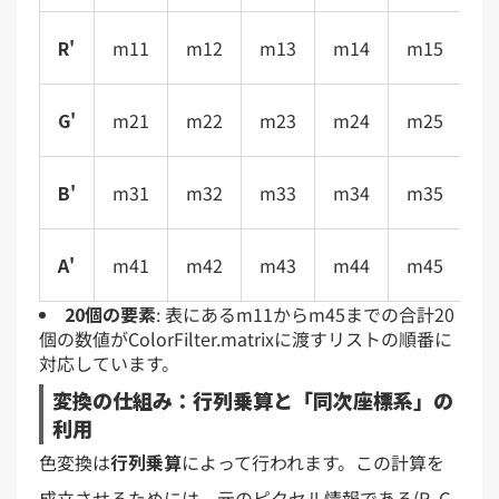
R'
m11
m12
m13
m14
m15
G'
m21
m22
m23
m24
m25
B'
m31
m32
m33
m34
m35
A'
m41
m42
m43
m44
m45
20個の要素
: 表にあるm11からm45までの合計20
個の数値がColorFilter.matrixに渡すリストの順番に
対応しています。
変換の仕組み：行列乗算と「同次座標系」の
利用
色変換は
行列乗算
によって行われます。この計算を
成立させるためには、元のピクセル情報である(R, G,