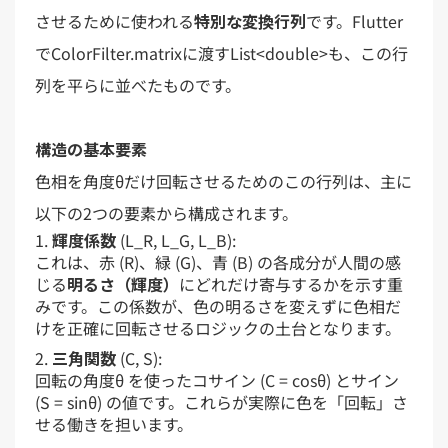
させるために使われる
特別な変換行列
です。Flutter
でColorFilter.matrixに渡すList<double>も、この行
列を平らに並べたものです。
構造の基本要素
色相を角度θだけ回転させるためのこの行列は、主に
以下の2つの要素から構成されます。
輝度係数
(L_R, L_G, L_B):
これは、赤 (R)、緑 (G)、青 (B) の各成分が人間の感
じる
明るさ（輝度）
にどれだけ寄与するかを示す重
みです。この係数が、色の明るさを変えずに色相だ
けを正確に回転させるロジックの土台となります。
三角関数
(C, S):
回転の角度θ を使ったコサイン (C = cosθ) とサイン
(S = sinθ) の値です。これらが実際に色を「回転」さ
せる働きを担います。