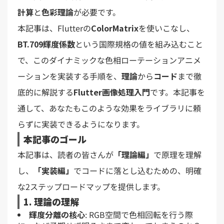
計算
と
色彩理論
が必要です。
本記事は、Flutterの
ColorMatrix
を使いこなし、
BT.709輝度係数
という国際規格の値を組み込むこと
で、このダイナミックな色相ローテーションアニメ
ーションを実装する手順を、
理論
から
コード
まで徹
底的に解説する
Flutter画像処理入門
です。本記事を
通して、あなたもこのような効果をライブラリに頼
らずに実装できるようになります。
本記事のゴール
本記事は、読者の皆さんが
「理論編」
で原理を理解
し、
「実装編」
でコードに落とし込むための、明確
な2ステップロードマップを提供します。
1. 理論の理解
輝度分離の核心
: RGB空間で色相回転を行う際