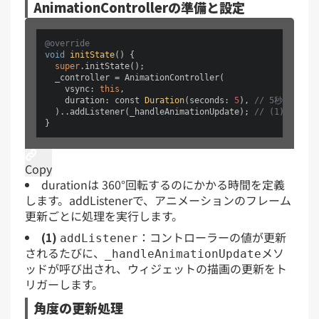
AnimationControllerの準備と設定
@override
void
initState
()
 {

super
.initState();

  _controller = AnimationController(

    vsync: 
this
,

    duration: const 
Duration
(seconds: 
5
)
, 
// 5秒で一周（
  )..addListener(_handleAnimationUpdate); 
// (1)
Copy
durationは 360°回転するのにかかる時間を定義
します。addListenerで、アニメーションのフレーム
更新ごとに処理を実行します。
(1)
：コントローラーの値が更新
addListener
されるたびに、
メソ
_handleAnimationUpdate
ッドが呼び出され、ウィジェットの描画の更新をト
リガーします。
角度の更新処理