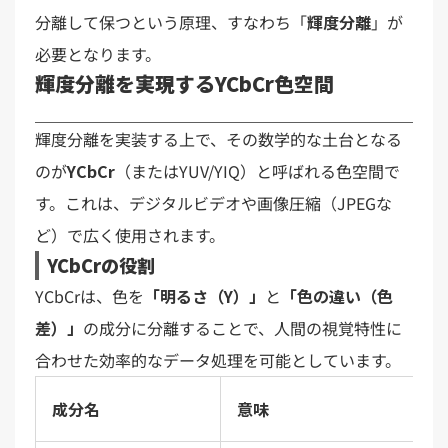
分離して保つという原理、すなわち「
輝度分離
」が
必要となります。
輝度分離を実現するYCbCr色空間
輝度分離を実装する上で、その数学的な土台となる
のが
YCbCr
（またはYUV/YIQ）と呼ばれる色空間で
す。これは、デジタルビデオや画像圧縮（JPEGな
ど）で広く使用されます。
YCbCrの役割
YCbCrは、色を
「明るさ（Y）」
と
「色の違い（色
差）」
の成分に分離することで、人間の視覚特性に
合わせた効率的なデータ処理を可能としています。
成分名
意味