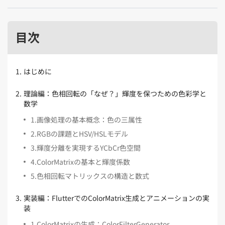
Kubernetes（1）
デジタル人材育成（4）
Lambda（1）
PMO（3）
API Gateway（1）
Markdown（1）
AmazonSES（1）
目次
1
.
はじめに
2
.
理論編：色相回転の「なぜ？」輝度を保つための色彩学と
数学
1
.
画像処理の基本概念：色の三属性
2
.
RGBの課題とHSV/HSLモデル
3
.
輝度分離を実現するYCbCr色空間
4
.
ColorMatrixの基本と輝度係数
5
.
色相回転マトリックスの構造と数式
3
.
実装編：FlutterでのColorMatrix生成とアニメーションの実
装
1
.
ColorMatrixの生成：ColorFilterGenerator