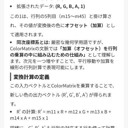
拡張されたデータ:
(R, G, B, A, 1)
この1は、行列の5列目（m15〜m45）と掛け算さ
れ、その値が変換後の色に
オフセット（加算）
とし
て適用されます。
同次座標系とは:
厳密な幾何学用語ですが、
ColorMatrixの文脈では
「加算（オフセット）を行列
の乗算の中に組み込むための仕組み」
として理解し
ます。次元を一つ増やすことで、平行移動や加算を
線形の行列計算で表現可能にします。
変換計算の定義
この入力ベクトルとColorMatrixを乗算することで、
新しい色の出力ベクトル (R', G', B', A') が得られま
す。
R' の計算: R' = m11 x R + m12 x G + m13 x B +
m14 x A + m15 x 1
同様に、G', B', A' も行列の対応する行を使って計算