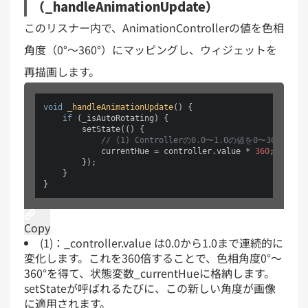
（_handleAnimationUpdate）
このリスナー内で、AnimationControllerの値を色相
角度（0°〜360°）にマッピングし、ウィジェットを
再描画します。
void
_handleAnimationUpdate
()
 {

if
 (_isAutoRotating) {

        setState(() {

// (1) Controllerの0.0〜1.0の値を0〜360度
            currentHue = controller.value * 
360
;

        });

    }

}
Copy
(1)：_controller.value は0.0から1.0まで連続的に
変化します。これを360倍することで、色相角度0°〜
360°を得て、状態変数_currentHueに格納します。
setStateが呼ばれるたびに、この新しい角度が画像
に適用されます。