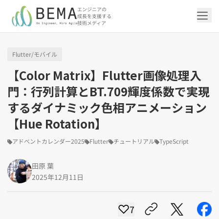
エンジニアの
成長を支援する
技術メディア
Flutter/モバイル
「アジャイル開発/スクラム」の記事一覧を
「DevOps/クラウド」の記事一覧を見る
「AI」の記事一覧を見る
「バックエンド」の記事一覧を見る
「Flutter/モバイル」の記事一覧を見る
「Jamstack/フロントエンド」の記事一覧
「others」の記事一覧を見る
【Color Matrix】Flutter画像処理入
見る
を見る
門：行列計算とBT.709輝度係数で実現
するダイナミック色相アニメーション
「DevOps/クラウド」のタグ一覧
「AI」のタグ一覧
「バックエンド」のタグ一覧
「Flutter/モバイル」のタグ一覧
「others」のタグ一覧
「アジャイル開発/スクラム」のタグ一覧
「Jamstack/フロントエンド」のタグ一覧
【Hue Rotation】
AWS（20）
生成AI（13）
Oracle APEX（5）
Flutter（38）
エンジニア組織（48）
CI/CD（9）
AIエージェント（4）
Dart（6）
Python（4）
イベント（42）
Terraform（6）
Swift（2）
API（2）
インフラストラクチャ（5）
NotebookLM（3）
Ruby（2）
アプリ開発（1）
アドベントカレンダー2024（25）
SQL（1）
Gemini（3）
アクセス制御（1）
Docker（4）
スクラムマスター（19）
Jamstack（10）
Astro（10）
アジャイル（15）
SSG（9）
アドベントカレンダー2025
Flutter
チュートリアル
TypeScript
サーバーレス（3）
OpenAI（1）
Cloud SQL（1）
スキルアップ（24）
CNN（1）
MySQL（1）
CloudWatch（2）
日本CTO協会（18）
深層学習（1）
レトロスペクティブ（6）
microCMS（7）
TypeScript（4）
DX Criteria（1）
CodeCommit（2）
若手エンジニア（12）
Amplify（2）
JavaScript（4）
WordPress（3）
田原 葉
Ansible（2）
トラブルシューティング（12）
Google Cloud（1）
Puppeteer（1）
SEO（1）
Redux（1）
2025年12月11日
DevSecOps（1）
キャリア（8）
内製化（7）
React（1）
Platform Engineering（1）
マネジメント（6）
UI/UX（5）
SRE（1）
7
さくらのクラウド（1）
DX推進（5）
オープンイノベーション（4）
helm（1）