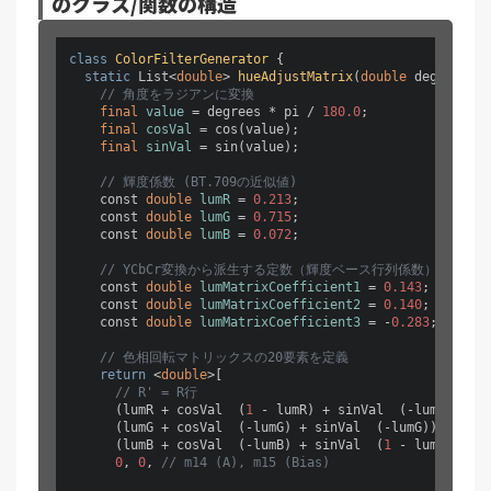
のクラス/関数の構造
class
ColorFilterGenerator
 {

static
 List<
double
> 
hueAdjustMatrix
(
double
 degrees)
 {

// 角度をラジアンに変換
final
value
=
 degrees * pi / 
180.0
;

final
cosVal
=
 cos(value);

final
sinVal
=
 sin(value);

// 輝度係数 (BT.709の近似値)
    const 
double
lumR
=
0.213
;

    const 
double
lumG
=
0.715
;

    const 
double
lumB
=
0.072
;

// YCbCr変換から派生する定数（輝度ベース行列係数）
    const 
double
lumMatrixCoefficient1
=
0.143
; 

    const 
double
lumMatrixCoefficient2
=
0.140
; 

    const 
double
lumMatrixCoefficient3
=
 -
0.283
;

// 色相回転マトリックスの20要素を定義
return
 <
double
>[

// R' = R行
      (lumR + cosVal  (
1
 - lumR) + sinVal  (-lumR)), 
//
      (lumG + cosVal  (-lumG) + sinVal  (-lumG)), 
// m1
      (lumB + cosVal  (-lumB) + sinVal  (
1
 - lumB)), 
//
0
, 
0
, 
// m14 (A), m15 (Bias)