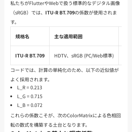
私たちがFlutterやWebで扱う標準的なデジタル画像
（sRGB）では、
ITU-R BT.709
の係数が使用されま
す。
規格名
主な適用範囲
LR​
ITU-R BT.709
HDTV、sRGB (PC/Web標準)
0.2
コードでは、計算の単純化のため、以下の近似値が
よく採用されます。
L_R = 0.213
L_G = 0.715
L_B = 0.072
これらの係数こそが、次のColorMatrixによる色相回
転の数式を構築する土台となります。