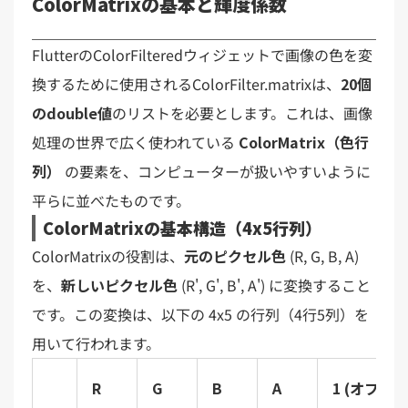
ColorMatrixの基本と輝度係数
FlutterのColorFilteredウィジェットで画像の色を変
換するために使用されるColorFilter.matrixは、
20個
のdouble値
のリストを必要とします。これは、画像
処理の世界で広く使われている
ColorMatrix（色行
列）
の要素を、コンピューターが扱いやすいように
平らに並べたものです。
ColorMatrixの基本構造（4x5行列）
ColorMatrixの役割は、
元のピクセル色
(R, G, B, A)
を、
新しいピクセル色
(R', G', B', A') に変換すること
です。この変換は、以下の 4x5 の行列（4行5列）を
用いて行われます。
R
G
B
A
1 (オフセッ