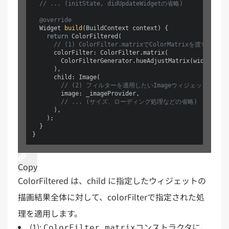
// ... (initState, didUpdateWidgetの省略)
@override
  Widget 
build
(BuildContext context)
 {

return
 ColorFiltered(

// (1) ColorFilter.matrixでColorMatrixを渡す
      colorFilter: ColorFilter.matrix(

        ColorFilterGenerator.hueAdjustMatrix(widget.hue
      ),

      child: Image(

// (2) フィルターを適用したいImageウィジェット
        image: _imageProvider,

// ... (サイズ、ローディング処理などの省略)
      ),

    );

  }

Copy
ColorFiltered は、child に指定したウィジェットの
描画結果全体に対して、colorFilterで指定された処
理を適用します。
(1):
コンストラクタに、
ColorFilter.matrix