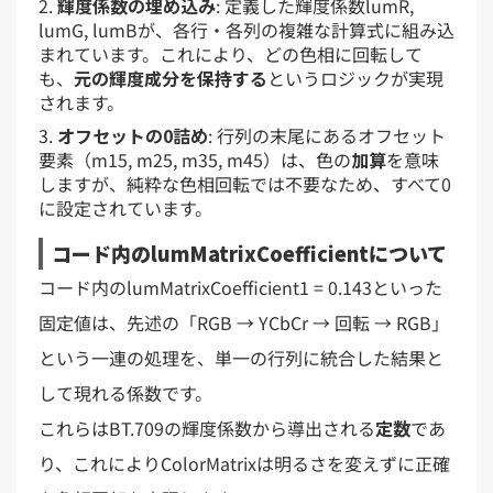
輝度係数の埋め込み
: 定義した輝度係数lumR,
lumG, lumBが、各行・各列の複雑な計算式に組み込
まれています。これにより、どの色相に回転して
も、
元の輝度成分を保持する
というロジックが実現
されます。
オフセットの0詰め
: 行列の末尾にあるオフセット
要素（m15, m25, m35, m45）は、色の
加算
を意味
しますが、純粋な色相回転では不要なため、すべて0
に設定されています。
コード内のlumMatrixCoefficientについて
コード内のlumMatrixCoefficient1 = 0.143といった
固定値は、先述の「RGB → YCbCr → 回転 → RGB」
という一連の処理を、単一の行列に統合した結果と
して現れる係数です。
これらはBT.709の輝度係数から導出される
定数
であ
り、これによりColorMatrixは明るさを変えずに正確