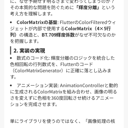
に、なぜ予期せず明るさまで変わってしまうのか？
その本質的な問題を防ぐために
「輝度分離」
という
考え方を理解します。
ColorMatrixの基盤
: FlutterのColorFilteredウィ
ジェットが内部で使用する
ColorMatrix（4×5行
列）
の構造と、
BT.709輝度係数
がなぜ不可欠なのか
を把握します。
2. 実装の実現
数式のコード化: 輝度分離のロジックを統合した
色相回転の行列数式を、Flutterのコード
（ColorMatrixGenerator）に正確に落とし込みま
す。
アニメーション実装: AnimationControllerと動的
に生成されるColorMatrixを組み合わせ、画像の明る
さを変えずに色相を360度回転させ続けるアニメー
ションを完成させます。
単にライブラリを使うのではなく、「画像処理の核