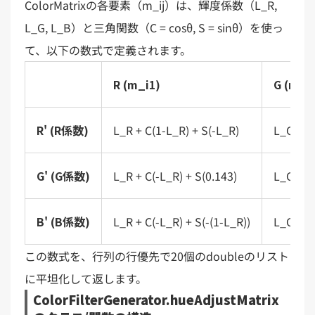
ColorMatrixの各要素（m_ij）は、輝度係数（L_R,
L_G, L_B）と三角関数（C = cosθ, S = sinθ）を使っ
て、以下の数式で定義されます。
R (m_i1)
G (m_i
R' (R係数)
L_R + C(1-L_R) + S(-L_R)
L_G + C
G' (G係数)
L_R + C(-L_R) + S(0.143)
L_G + C
B' (B係数)
L_R + C(-L_R) + S(-(1-L_R))
L_G + C
この数式を、行列の行優先で20個のdoubleのリスト
に平坦化して返します。
ColorFilterGenerator.hueAdjustMatrix