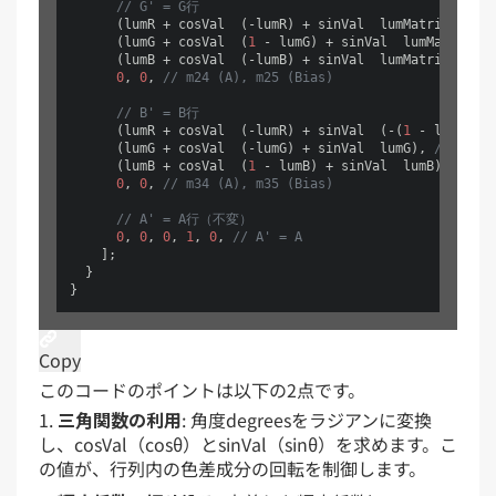
// G' = G行
      (lumR + cosVal  (-lumR) + sinVal  lumMatrixCoeffi
      (lumG + cosVal  (
1
 - lumG) + sinVal  lumMatrixCo
      (lumB + cosVal  (-lumB) + sinVal  lumMatrixCoeffi
0
, 
0
, 
// m24 (A), m25 (Bias)
// B' = B行
      (lumR + cosVal  (-lumR) + sinVal  (-(
1
 - lumR))),
      (lumG + cosVal  (-lumG) + sinVal  lumG), 
// m32 (
      (lumB + cosVal  (
1
 - lumB) + sinVal  lumB), 
// m3
0
, 
0
, 
// m34 (A), m35 (Bias)
// A' = A行（不変）
0
, 
0
, 
0
, 
1
, 
0
, 
// A' = A
    ];

  }

Copy
このコードのポイントは以下の2点です。
三角関数の利用
: 角度degreesをラジアンに変換
し、cosVal（cosθ）とsinVal（sinθ）を求めます。こ
の値が、行列内の色差成分の回転を制御します。