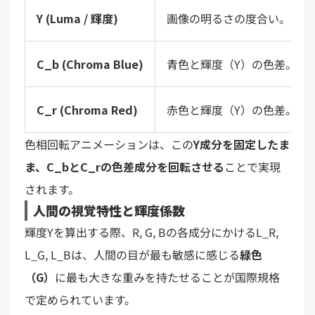
Y (Luma / 輝度)
画像の明るさの度合い。
C_b (Chroma Blue)
青色と輝度（Y）の色差。
C_r (Chroma Red)
赤色と輝度（Y）の色差。
色相回転アニメーションは、この
Y成分を固定したま
ま、C_bとC_rの色差成分を回転させる
ことで実現
されます。
人間の視覚特性と輝度係数
輝度Yを算出する際、R, G, Bの各成分にかけるL_R,
L_G, L_Bは、人間の目が最も敏感に感じる
緑色
（G）
に最も大きな重みを持たせることが国際規格
で定められています。