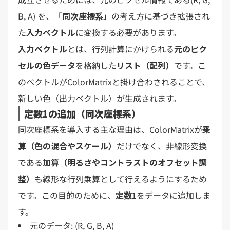
B, A) を、「
同次座標系」
の考え方に基づき拡張され
た
入力ベクトル
に変換する必要があります。
入力ベクトル
とは、行列計算にかけられる
元のピク
セルの色データ
を格納した
リスト（配列）
です。こ
のベクトルがColorMatrixと掛け合わされることで、
新しい色（出力ベクトル）が生成されます。
定数1の追加（同次座標系）
同次座標系を導入する主な理由は、ColorMatrixが
乗
算（色の混合やスケール）
だけでなく、非線形変換
である
加算（明るさやコントラストのオフセット調
整）
も線形な行列乗算として行えるようにするため
です。この目的のために、
定数1
をデータに追加しま
す。
元のデータ: (R, G, B, A)