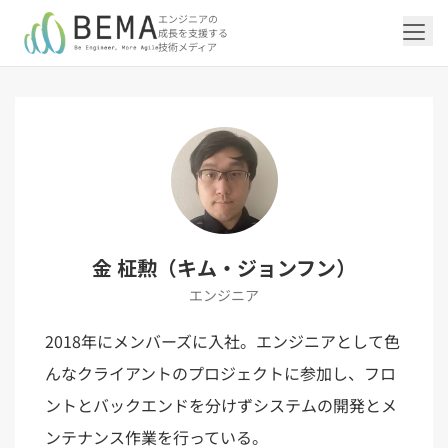
エンジニアの
成長を支援する
技術メディア
「アジャイル開発/スクラム」の記事一覧を
「DevOps/クラウド」の記事一覧を見る
「AI」の記事一覧を見る
「バックエンド」の記事一覧を見る
「Flutter/モバイル」の記事一覧を見る
「Jamstack/フロントエンド」の記事一覧
「others」の記事一覧を見る
見る
を見る
「DevOps/クラウド」のタグ一覧
「AI」のタグ一覧
「バックエンド」のタグ一覧
「Flutter/モバイル」のタグ一覧
「others」のタグ一覧
「アジャイル開発/スクラム」のタグ一覧
「Jamstack/フロントエンド」のタグ一覧
AWS（20）
生成AI（13）
Oracle APEX（5）
Flutter（38）
エンジニア組織（48）
CI/CD（9）
AIエージェント（4）
Dart（6）
Python（4）
イベント（42）
Terraform（6）
Swift（2）
API（2）
金 柾勲（キム・ジョンフン）
インフラストラクチャ（5）
NotebookLM（3）
Ruby（2）
アプリ開発（1）
アドベントカレンダー2024（25）
SQL（1）
Gemini（3）
アクセス制御（1）
Docker（4）
スクラムマスター（19）
Jamstack（10）
Astro（10）
アジャイル（15）
SSG（9）
エンジニア
サーバーレス（3）
OpenAI（1）
Cloud SQL（1）
スキルアップ（24）
CNN（1）
MySQL（1）
CloudWatch（2）
日本CTO協会（18）
深層学習（1）
レトロスペクティブ（6）
microCMS（7）
TypeScript（4）
DX Criteria（1）
CodeCommit（2）
若手エンジニア（12）
Amplify（2）
JavaScript（4）
WordPress（3）
2018年にメンバーズに入社。エンジニアとして色
Ansible（2）
トラブルシューティング（12）
Google Cloud（1）
Puppeteer（1）
SEO（1）
Redux（1）
んなクライアントのプロジェクトに参加し、フロ
DevSecOps（1）
キャリア（8）
内製化（7）
React（1）
Platform Engineering（1）
マネジメント（6）
UI/UX（5）
SRE（1）
ントとバックエンドを分けずシステムの開発とメ
さくらのクラウド（1）
DX推進（5）
オープンイノベーション（4）
helm（1）
ンテナンス作業を行っている。