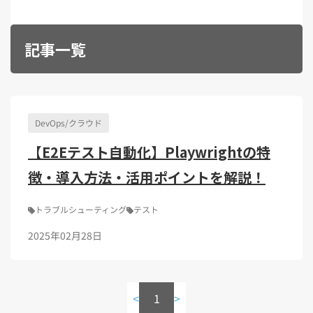
Kubernetes（1）
デジタル人材育成（4）
Lambda（1）
PMO（3）
API Gateway（1）
Markdown（1）
AmazonSES（1）
記事一覧
DevOps/クラウド
【E2Eテスト自動化】Playwrightの特
徴・導入方法・活用ポイントを解説！
トラブルシューティング
テスト
2025年02月28日
<
1
>