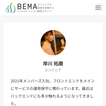
エンジニアの
成長を支援する
技術メディア
「アジャイル開発/スクラム」の記事一覧を
「DevOps/クラウド」の記事一覧を見る
「AI」の記事一覧を見る
「バックエンド」の記事一覧を見る
「Flutter/モバイル」の記事一覧を見る
「Jamstack/フロントエンド」の記事一覧
「others」の記事一覧を見る
見る
を見る
「DevOps/クラウド」のタグ一覧
「AI」のタグ一覧
「バックエンド」のタグ一覧
「Flutter/モバイル」のタグ一覧
「others」のタグ一覧
「アジャイル開発/スクラム」のタグ一覧
「Jamstack/フロントエンド」のタグ一覧
AWS（20）
生成AI（13）
Oracle APEX（5）
Flutter（38）
エンジニア組織（48）
CI/CD（9）
AIエージェント（4）
Dart（6）
Python（4）
イベント（42）
Terraform（6）
Swift（2）
API（2）
岸川 拓磨
インフラストラクチャ（5）
NotebookLM（3）
Ruby（2）
アプリ開発（1）
アドベントカレンダー2024（25）
SQL（1）
Gemini（3）
アクセス制御（1）
Docker（4）
スクラムマスター（19）
Jamstack（10）
Astro（10）
アジャイル（15）
SSG（9）
エンジニア
サーバーレス（3）
OpenAI（1）
Cloud SQL（1）
スキルアップ（24）
CNN（1）
MySQL（1）
CloudWatch（2）
日本CTO協会（18）
深層学習（1）
レトロスペクティブ（6）
microCMS（7）
TypeScript（4）
DX Criteria（1）
CodeCommit（2）
若手エンジニア（12）
Amplify（2）
JavaScript（4）
WordPress（3）
2021年メンバーズ入社。フロントエンドをメイン
Ansible（2）
トラブルシューティング（12）
Google Cloud（1）
Puppeteer（1）
SEO（1）
Redux（1）
にサービスの運用保守に携わっています。最近は
DevSecOps（1）
キャリア（8）
内製化（7）
React（1）
Platform Engineering（1）
マネジメント（6）
UI/UX（5）
SRE（1）
バックエンドにも多少触れるようになってきまし
さくらのクラウド（1）
DX推進（5）
オープンイノベーション（4）
helm（1）
た。