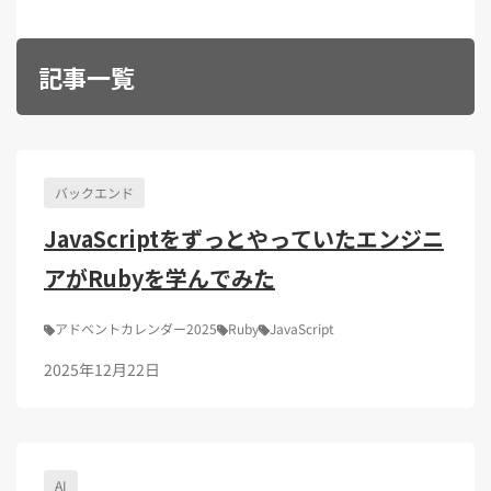
Kubernetes（1）
デジタル人材育成（4）
Lambda（1）
PMO（3）
API Gateway（1）
Markdown（1）
AmazonSES（1）
記事一覧
バックエンド
JavaScriptをずっとやっていたエンジニ
アがRubyを学んでみた
アドベントカレンダー2025
Ruby
JavaScript
2025年12月22日
AI