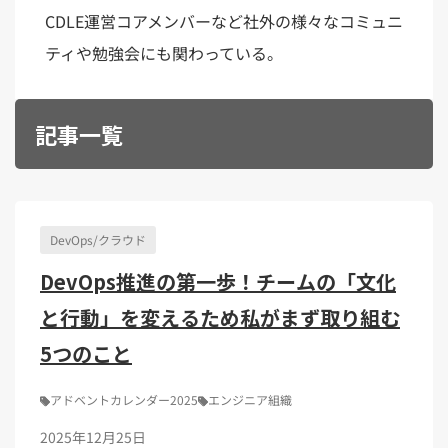
Kubernetes（1）
デジタル人材育成（4）
Lambda（1）
PMO（3）
CDLE運営コアメンバーなど社外の様々なコミュニ
API Gateway（1）
Markdown（1）
AmazonSES（1）
ティや勉強会にも関わっている。
記事一覧
DevOps/クラウド
DevOps推進の第一歩！チームの「文化
と行動」を変えるため私がまず取り組む
5つのこと
アドベントカレンダー2025
エンジニア組織
2025年12月25日