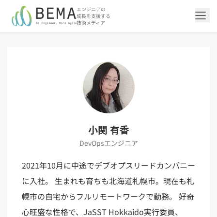
エンジニアの
成長を支援する
技術メディア
「アジャイル開発/スクラム」の記事一覧を
「DevOps/クラウド」の記事一覧を見る
「AI」の記事一覧を見る
「バックエンド」の記事一覧を見る
「Flutter/モバイル」の記事一覧を見る
「Jamstack/フロントエンド」の記事一覧
「others」の記事一覧を見る
見る
を見る
「DevOps/クラウド」のタグ一覧
「AI」のタグ一覧
「バックエンド」のタグ一覧
「Flutter/モバイル」のタグ一覧
「others」のタグ一覧
「アジャイル開発/スクラム」のタグ一覧
「Jamstack/フロントエンド」のタグ一覧
AWS（20）
生成AI（13）
Oracle APEX（5）
Flutter（38）
エンジニア組織（48）
CI/CD（9）
AIエージェント（4）
Dart（6）
Python（4）
イベント（42）
Terraform（6）
Swift（2）
API（2）
小関 有香
インフラストラクチャ（5）
NotebookLM（3）
Ruby（2）
アプリ開発（1）
アドベントカレンダー2024（25）
SQL（1）
Gemini（3）
アクセス制御（1）
Docker（4）
スクラムマスター（19）
Jamstack（10）
Astro（10）
アジャイル（15）
SSG（9）
DevOpsエンジニア
サーバーレス（3）
OpenAI（1）
Cloud SQL（1）
スキルアップ（24）
CNN（1）
MySQL（1）
CloudWatch（2）
日本CTO協会（18）
深層学習（1）
レトロスペクティブ（6）
microCMS（7）
TypeScript（4）
DX Criteria（1）
CodeCommit（2）
若手エンジニア（12）
Amplify（2）
JavaScript（4）
WordPress（3）
2021年10月に中途でデブオプスリードカンパニー
Ansible（2）
トラブルシューティング（12）
Google Cloud（1）
Puppeteer（1）
SEO（1）
Redux（1）
に入社。 生まれも育ちも北海道札幌市。現在も札
DevSecOps（1）
キャリア（8）
内製化（7）
React（1）
Platform Engineering（1）
マネジメント（6）
UI/UX（5）
SRE（1）
幌市の自宅からフルリモートワークで勤務。 好奇
さくらのクラウド（1）
DX推進（5）
オープンイノベーション（4）
helm（1）
心旺盛な性格で、JaSST Hokkaido実行委員、