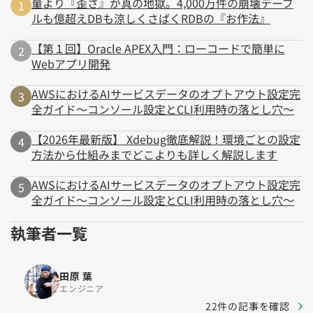
量より『歪さ』が真の地獄。4,000万件の崩壊テーブ
ルも億超えDBも涼しくさばくRDBの『お作法』
【第１回】Oracle APEX入門：ローコードで簡単に
Webアプリ開発
AWSにおけるAIサービスデータのオプトアウト設定完
全ガイド～コンソール設定とCLI利用時の落とし穴～
【2026年最新版】 Xdebug徹底解説！環境ごとの設定
方法から仕組みまでどこよりも詳しく解説します
AWSにおけるAIサービスデータのオプトアウト設定完
全ガイド～コンソール設定とCLI利用時の落とし穴～
執筆者一覧
田原 葉
エンジニア
22件の記事を確認