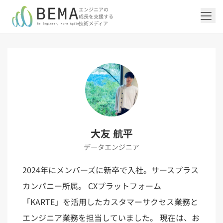
エンジニアの
成長を支援する
技術メディア
「アジャイル開発/スクラム」の記事一覧を
「DevOps/クラウド」の記事一覧を見る
「AI」の記事一覧を見る
「バックエンド」の記事一覧を見る
「Flutter/モバイル」の記事一覧を見る
「Jamstack/フロントエンド」の記事一覧
「others」の記事一覧を見る
見る
を見る
「DevOps/クラウド」のタグ一覧
「AI」のタグ一覧
「バックエンド」のタグ一覧
「Flutter/モバイル」のタグ一覧
「others」のタグ一覧
「アジャイル開発/スクラム」のタグ一覧
「Jamstack/フロントエンド」のタグ一覧
AWS（20）
生成AI（13）
Oracle APEX（5）
Flutter（38）
エンジニア組織（48）
CI/CD（9）
AIエージェント（4）
Dart（6）
Python（4）
イベント（41）
Terraform（6）
Swift（2）
API（2）
大友 航平
インフラストラクチャ（5）
NotebookLM（3）
Ruby（2）
アプリ開発（1）
アドベントカレンダー2024（25）
SQL（1）
Gemini（3）
アクセス制御（1）
Docker（4）
スクラムマスター（18）
Jamstack（10）
Astro（10）
アジャイル（14）
SSG（9）
データエンジニア
サーバーレス（3）
OpenAI（1）
Cloud SQL（1）
スキルアップ（24）
CNN（1）
MySQL（1）
CloudWatch（2）
日本CTO協会（18）
深層学習（1）
レトロスペクティブ（6）
microCMS（7）
TypeScript（4）
DX Criteria（1）
CodeCommit（2）
若手エンジニア（12）
Amplify（2）
JavaScript（4）
WordPress（3）
2024年にメンバーズに新卒で入社。サースプラス
Ansible（2）
トラブルシューティング（12）
Google Cloud（1）
Puppeteer（1）
SEO（1）
Redux（1）
カンパニー所属。 CXプラットフォーム
DevSecOps（1）
キャリア（8）
内製化（7）
React（1）
Platform Engineering（1）
マネジメント（6）
UI/UX（5）
SRE（1）
「KARTE」を活用したカスタマーサクセス業務と
さくらのクラウド（1）
DX推進（5）
オープンイノベーション（4）
helm（1）
エンジニア業務を担当していました。 現在は、お