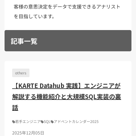
Kubernetes（1）
デジタル人材育成（4）
Lambda（1）
PMO（3）
客様の意思決定をデータで支援できるアナリスト
API Gateway（1）
Markdown（1）
AmazonSES（1）
を目指しています。
記事一覧
others
【KARTE Datahub 実践】エンジニアが
解説する機能紹介と大規模SQL実装の裏
話
若手エンジニア
SQL
アドベントカレンダー2025
2025年12月05日