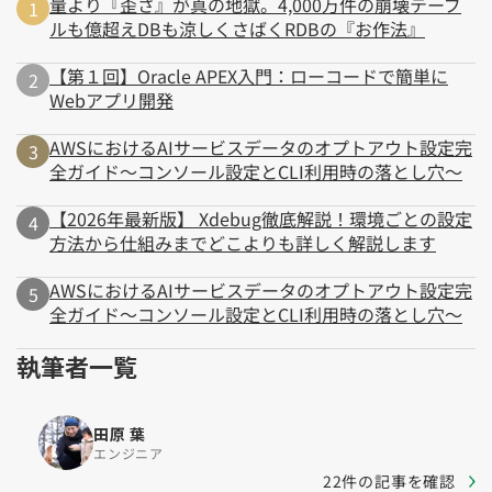
量より『歪さ』が真の地獄。4,000万件の崩壊テーブ
ルも億超えDBも涼しくさばくRDBの『お作法』
【第１回】Oracle APEX入門：ローコードで簡単に
Webアプリ開発
AWSにおけるAIサービスデータのオプトアウト設定完
全ガイド～コンソール設定とCLI利用時の落とし穴～
【2026年最新版】 Xdebug徹底解説！環境ごとの設定
方法から仕組みまでどこよりも詳しく解説します
AWSにおけるAIサービスデータのオプトアウト設定完
全ガイド～コンソール設定とCLI利用時の落とし穴～
執筆者一覧
田原 葉
エンジニア
22件の記事を確認