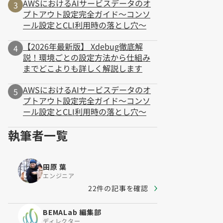
AWSにおけるAIサービスデータのオ
プトアウト設定完全ガイド～コンソ
ール設定とCLI利用時の落とし穴～
【2026年最新版】 Xdebug徹底解
説！環境ごとの設定方法から仕組み
までどこよりも詳しく解説します
AWSにおけるAIサービスデータのオ
プトアウト設定完全ガイド～コンソ
ール設定とCLI利用時の落とし穴～
執筆者一覧
田原 葉
エンジニア
22件の記事を確認
BEMALab 編集部
ディレクター