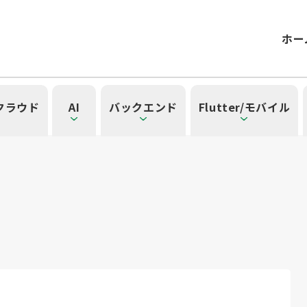
ホー
/クラウド
AI
バックエンド
Flutter/モバイル
記事一覧を見る
一覧を見る
見る
覧を見る
」の記事一覧を見る
一覧
タグ一覧
）
41）
ル（14）
form（6）
t（2）
SG（9）
API（2）
NotebookLM（3）
アプリ開発（1）
アドベントカレンダー2024（25）
インフラストラクチャ（5）
microCMS（7）
レトロスペクティブ（6）
Ruby（2）
SQL（1）
Gemini（3）
TypeScript（4）
アクセス制御（1）
DX Criteria（1）
OpenAI（1）
Docker（4）
スキルアップ（24
JavaScript（
サーバ
CNN
Clo
ューティング（12）
dux（1）
Ansible（2）
React（1）
Google Cloud（1）
キャリア（8）
内製化（7）
DevSecOps（1）
マネジ
Pl
ョン（4）
）
Kubernetes（1）
デジタル人材育成（4）
Lambda（1）
PMO（3）
API Gateway（1）
Markdow
A