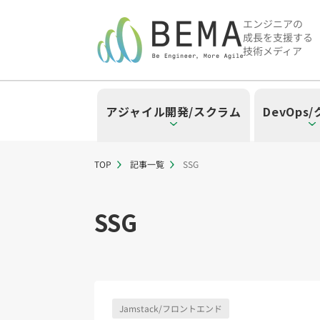
エンジニアの
成長を支援する
技術メディア
アジャイル開発/スクラム
DevOps
TOP
記事一覧
SSG
「アジャイル開発/スクラム」の
「DevOps/クラウド」の記事
「AI」の記事一覧を見る
「バックエンド」の記事一覧を
「Flutter/モバイル」の記事一
「Jamstack/フロントエンド
「others」の記事一覧を見る
SSG
「アジャイル開発/スクラム」のタグ
「DevOps/クラウド」のタグ一覧
「AI」のタグ一覧
「バックエンド」のタグ一覧
「Flutter/モバイル」のタグ一覧
「Jamstack/フロントエンド」の
「others」のタグ一覧
スクラムマスター（18）
AWS（20）
生成AI（13）
Oracle APEX（5）
Flutter（38）
Jamstack（10）
エンジニア組織（48）
CI/CD（9）
AIエージェント（4
Dart（6）
Astro（10）
Python（4）
イベント（
アジャイ
Terra
Swif
S
CodeCommit（2）
Puppeteer（1）
若手エンジニア（12）
SEO（1）
Amplify（2）
トラブルシ
Re
Jamstack/フロントエンド
さくらのクラウド（1）
DX推進（5）
オープンイノベーシ
helm（1