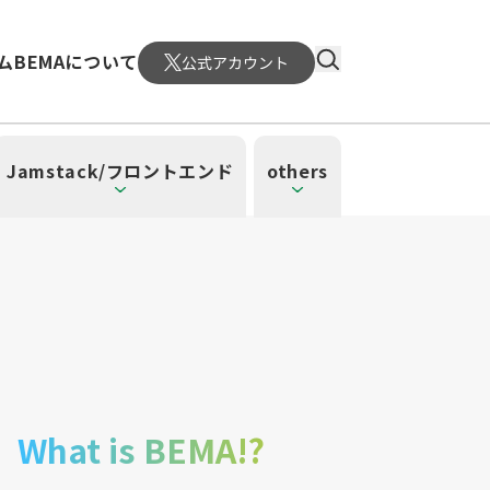
ム
BEMAについて
公式アカウント
Jamstack/フロントエンド
others
）
4）
ーレス（3）
（1）
ud SQL（1）
日本CTO協会（18）
WordPress（3）
深層学習（1）
CloudWatch（2）
MySQL（1）
What is BEMA!?
メント（6）
atform Engineering（1）
UI/UX（5）
SRE（1）
n（1）
mazonSES（1）