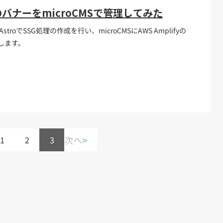
のバナーをmicroCMSで管理してみた
roでSSG処理の作成を行い、microCMSにAWS Amplifyの
します。
次へ
>
1
2
3