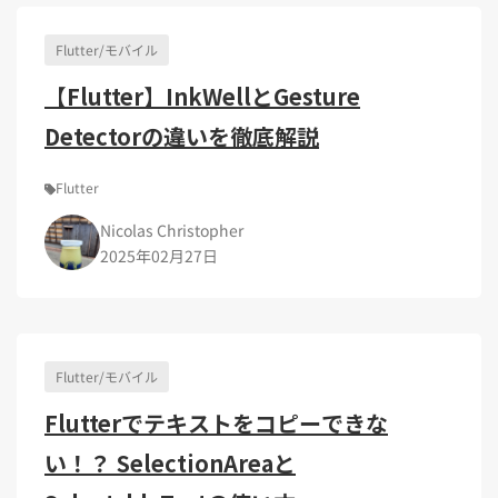
Kubernetes（1）
デジタル人材育成（4）
Lambda（1）
PMO（3）
API Gateway（1）
Markdown（1）
AmazonSES（1）
Flutter/モバイル
【Flutter】InkWellとGesture
Detectorの違いを徹底解説
Flutter
Nicolas Christopher
2025年02月27日
Flutter/モバイル
Flutterでテキストをコピーできな
い！？ SelectionAreaと