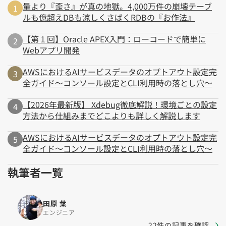
量より『歪さ』が真の地獄。4,000万件の崩壊テーブ
ルも億超えDBも涼しくさばくRDBの『お作法』
【第１回】Oracle APEX入門：ローコードで簡単に
Webアプリ開発
AWSにおけるAIサービスデータのオプトアウト設定完
全ガイド～コンソール設定とCLI利用時の落とし穴～
【2026年最新版】 Xdebug徹底解説！環境ごとの設定
方法から仕組みまでどこよりも詳しく解説します
AWSにおけるAIサービスデータのオプトアウト設定完
全ガイド～コンソール設定とCLI利用時の落とし穴～
執筆者一覧
田原 葉
エンジニア
22件の記事を確認