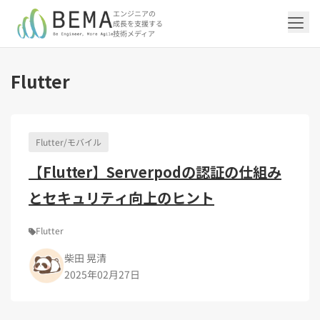
エンジニアの
成長を支援する
技術メディア
Flutter
「アジャイル開発/スクラム」の記事一覧を
「DevOps/クラウド」の記事一覧を見る
「AI」の記事一覧を見る
「バックエンド」の記事一覧を見る
「Flutter/モバイル」の記事一覧を見る
「Jamstack/フロントエンド」の記事一覧
「others」の記事一覧を見る
見る
を見る
Flutter/モバイル
「DevOps/クラウド」のタグ一覧
「AI」のタグ一覧
「バックエンド」のタグ一覧
「Flutter/モバイル」のタグ一覧
「others」のタグ一覧
【Flutter】Serverpodの認証の仕組み
「アジャイル開発/スクラム」のタグ一覧
「Jamstack/フロントエンド」のタグ一覧
AWS（20）
生成AI（13）
Oracle APEX（5）
Flutter（38）
エンジニア組織（48）
CI/CD（9）
AIエージェント（4）
Dart（6）
Python（4）
イベント（42）
Terraform（6）
Swift（2）
API（2）
とセキュリティ向上のヒント
インフラストラクチャ（5）
NotebookLM（3）
Ruby（2）
アプリ開発（1）
アドベントカレンダー2024（25）
SQL（1）
Gemini（3）
アクセス制御（1）
Docker（4）
スクラムマスター（19）
Jamstack（10）
Astro（10）
アジャイル（15）
SSG（9）
サーバーレス（3）
OpenAI（1）
Cloud SQL（1）
スキルアップ（24）
CNN（1）
MySQL（1）
CloudWatch（2）
日本CTO協会（18）
深層学習（1）
レトロスペクティブ（6）
microCMS（7）
TypeScript（4）
DX Criteria（1）
Flutter
CodeCommit（2）
若手エンジニア（12）
Amplify（2）
JavaScript（4）
WordPress（3）
Ansible（2）
トラブルシューティング（12）
Google Cloud（1）
Puppeteer（1）
SEO（1）
Redux（1）
柴田 晃清
DevSecOps（1）
キャリア（8）
内製化（7）
React（1）
2025年02月27日
Platform Engineering（1）
マネジメント（6）
UI/UX（5）
SRE（1）
さくらのクラウド（1）
DX推進（5）
オープンイノベーション（4）
helm（1）