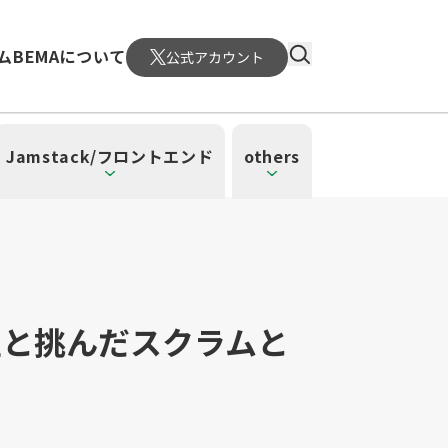
ム
BEMAについて
公式アカウント
Jamstack/フロントエンド
others
生と挑んだスクラムと
）
4）
ーレス（3）
（1）
ud SQL（1）
日本CTO協会（18）
WordPress（3）
深層学習（1）
CloudWatch（2）
MySQL（1）
メント（6）
atform Engineering（1）
UI/UX（5）
SRE（1）
n（1）
mazonSES（1）