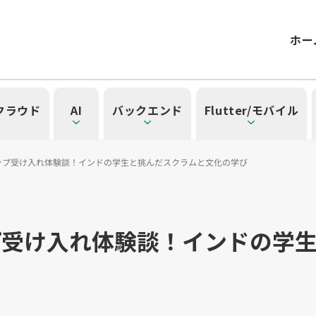
ホー
/クラウド
AI
バックエンド
Flutter/モバイル
ップ受け入れ体験談！インドの学生と挑んだスクラムと文化の学び
記事一覧を見る
一覧を見る
見る
覧を見る
」の記事一覧を見る
プ受け入れ体験談！インドの学
一覧
タグ一覧
）
42）
ル（15）
form（6）
t（2）
SG（9）
API（2）
NotebookLM（3）
アプリ開発（1）
アドベントカレンダー2024（25）
インフラストラクチャ（5）
microCMS（7）
レトロスペクティブ（6）
Ruby（2）
SQL（1）
Gemini（3）
TypeScript（4）
アクセス制御（1）
DX Criteria（1）
OpenAI（1）
Docker（4）
スキルアップ（24
JavaScript（
サーバ
CNN
Clo
ューティング（12）
dux（1）
Ansible（2）
React（1）
Google Cloud（1）
キャリア（8）
内製化（7）
DevSecOps（1）
マネジ
Pl
ョン（4）
）
Kubernetes（1）
デジタル人材育成（4）
Lambda（1）
PMO（3）
API Gateway（1）
Markdow
A