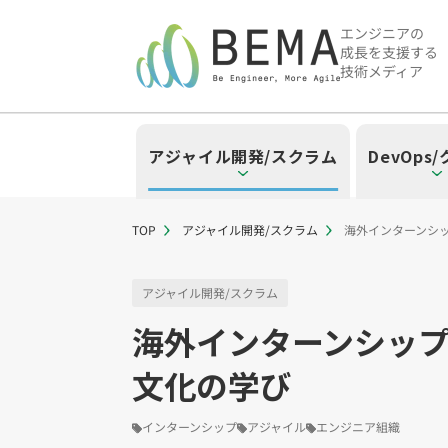
エンジニアの
成長を支援する
技術メディア
アジャイル開発/スクラム
DevOps
TOP
アジャイル開発/スクラム
海外インターンシ
「アジャイル開発/スクラム」の
「DevOps/クラウド」の記事
「AI」の記事一覧を見る
「バックエンド」の記事一覧を
「Flutter/モバイル」の記事一
「Jamstack/フロントエンド
「others」の記事一覧を見る
アジャイル開発/スクラム
海外インターンシッ
「アジャイル開発/スクラム」のタグ
「DevOps/クラウド」のタグ一覧
「AI」のタグ一覧
「バックエンド」のタグ一覧
「Flutter/モバイル」のタグ一覧
「Jamstack/フロントエンド」の
「others」のタグ一覧
文化の学び
スクラムマスター（19）
AWS（20）
生成AI（13）
Oracle APEX（5）
Flutter（38）
Jamstack（10）
エンジニア組織（48）
CI/CD（9）
AIエージェント（4
Dart（6）
Astro（10）
Python（4）
イベント（
アジャイ
Terra
Swif
S
CodeCommit（2）
Puppeteer（1）
若手エンジニア（12）
SEO（1）
Amplify（2）
トラブルシ
Re
インターンシップ
アジャイル
エンジニア組織
さくらのクラウド（1）
DX推進（5）
オープンイノベーシ
helm（1