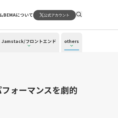
ム
BEMAについて
公式アカウント
Jamstack/フロントエンド
others
とパフォーマンスを劇的
）
4）
ーレス（3）
（1）
ud SQL（1）
日本CTO協会（18）
WordPress（3）
深層学習（1）
CloudWatch（2）
MySQL（1）
メント（6）
atform Engineering（1）
UI/UX（5）
SRE（1）
n（1）
mazonSES（1）