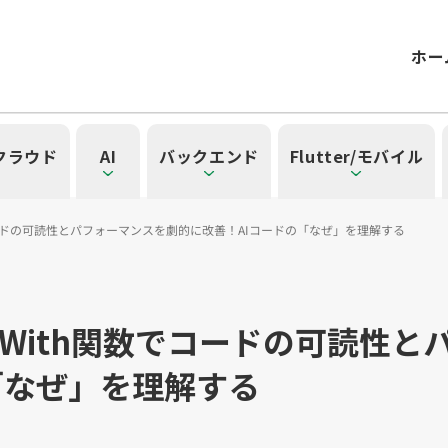
ホー
/クラウド
AI
バックエンド
Flutter/モバイル
数でコードの可読性とパフォーマンスを劇的に改善！AIコードの「なぜ」を理解する
記事一覧を見る
一覧を見る
見る
覧を見る
」の記事一覧を見る
入門】With関数でコードの可読性
一覧
タグ一覧
「なぜ」を理解する
）
42）
ル（15）
form（6）
t（2）
SG（9）
API（2）
NotebookLM（3）
アプリ開発（1）
アドベントカレンダー2024（25）
インフラストラクチャ（5）
microCMS（7）
レトロスペクティブ（6）
Ruby（2）
SQL（1）
Gemini（3）
TypeScript（4）
アクセス制御（1）
DX Criteria（1）
OpenAI（1）
Docker（4）
スキルアップ（24
JavaScript（
サーバ
CNN
Clo
ューティング（12）
dux（1）
Ansible（2）
React（1）
Google Cloud（1）
キャリア（8）
内製化（7）
DevSecOps（1）
マネジ
Pl
ョン（4）
）
Kubernetes（1）
デジタル人材育成（4）
Lambda（1）
PMO（3）
API Gateway（1）
Markdow
A