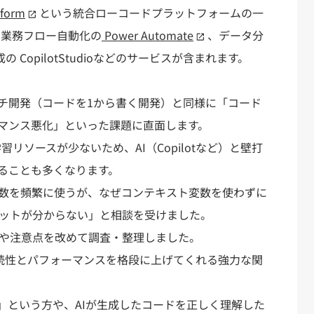
tform
という統合ローコードプラットフォームの一
他にも業務フロー自動化の
Power Automate
、データ分
 CopilotStudioなどのサービスが含まれます。
チ開発（コードを1から書く開発）と同様に「コード
マンス悪化」といった課題に直面します。
の学習リソースが少ないため、AI（Copilotなど）と壁打
ることも多くなります。
h関数を頻繁に使うが、なぜコンテキスト変数を使わずに
リットが分からない」と相談を受けました。
トや注意点を改めて調査・整理しました。
ードの可読性とパフォーマンスを格段に上げてくれる強力な関
」という方や、AIが生成したコードを正しく理解した