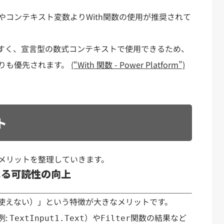
コンテキスト変数よりWith関数の使用が推奨されて
しやすく、宣言型の数式コンテキストで使用できるため、
りも優先されます。
(“With 関数 - Power Platform”)
ト
メリットを整理していきます。
よる可読性の向上
使えない）」という特徴が大きなメリットです。
例:
）や
関数の結果など
TextInput1.Text
Filter