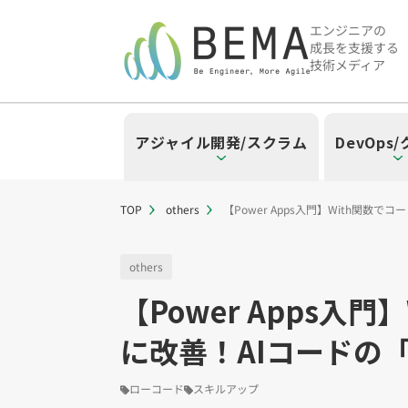
エンジニアの
成長を支援する
技術メディア
アジャイル開発/スクラム
DevOps
TOP
others
【Power Apps入門】With関
「アジャイル開発/スクラム」の
「DevOps/クラウド」の記事
「AI」の記事一覧を見る
「バックエンド」の記事一覧を
「Flutter/モバイル」の記事一
「Jamstack/フロントエンド
「others」の記事一覧を見る
others
【Power Apps
「アジャイル開発/スクラム」のタグ
「DevOps/クラウド」のタグ一覧
「AI」のタグ一覧
「バックエンド」のタグ一覧
「Flutter/モバイル」のタグ一覧
「Jamstack/フロントエンド」の
「others」のタグ一覧
に改善！AIコードの
スクラムマスター（19）
AWS（20）
生成AI（13）
Oracle APEX（5）
Flutter（38）
Jamstack（10）
エンジニア組織（48）
CI/CD（9）
AIエージェント（4
Dart（6）
Astro（10）
Python（4）
イベント（
アジャイ
Terra
Swif
S
CodeCommit（2）
Puppeteer（1）
若手エンジニア（12）
SEO（1）
Amplify（2）
トラブルシ
Re
ローコード
スキルアップ
さくらのクラウド（1）
DX推進（5）
オープンイノベーシ
helm（1