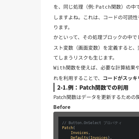
を、同じ処理（例:
関数）の中
Patch
しますよね。これは、コードの可読性
ります。
かといって、その処理ブロックの中で
スト変数（画面変数）を定義すると、
てしまうリスクも生じます。
関数を使えば、必要な計算結果
With
れを利用することで、
コードがスッキ
2-1.例：Patch関数での利用
Patch関数はデータを更新するための
Before
// Button.OnSelect プロパティ
Patch
(

Invoices
,

Defaults
(
Invoices
),
