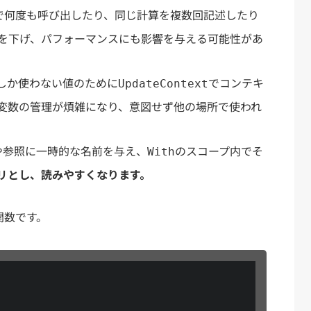
で何度も呼び出したり、同じ計算を複数回記述したり
を下げ、パフォーマンスにも影響を与える可能性があ
しか使わない値のために
でコンテキ
UpdateContext
変数の管理が煩雑になり、意図せず他の場所で使われ
や参照に一時的な名前を与え、
のスコープ内でそ
With
リとし、読みやすくなります。
関数です。