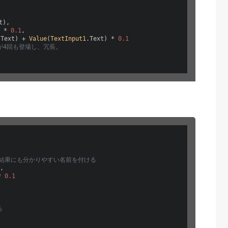
t
),

 * 
0.1
, 

.
Text
) + 
Value
(
TextInput1
.
Text
) * 
0.1
う記述が4回も登場し、冗長。
算結果にも分かりやすい名前を付ける
,

* 
0.1
る