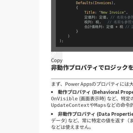
Defaults
(
Invoices
),

        {

Title
: 
"New Invoice"
,

            定価列: 定価, 
// 名前を参
            税列: 税,   
// 名前を参照
            合計価格列: 定価 + 税 
//
        }

    )

);
Copy
非動作プロパティでロジック
まず、Power Appsのプロパティに
動作プロパティ (Behavioral Proper
(画面表示時) など、特
OnVisible
や
などの命令
UpdateContext
Maps
非動作プロパティ (Data Propertie
データ) など、常に特定の値を返す（
などは使えません。