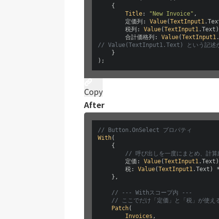
    {

Title
: 
"New Invoice"
,

        定価列: 
Value
(
TextInput1
.
Tex
        税列: 
Value
(
TextInput1
.
Text
)
        合計価格列: 
Value
(
TextInput1
// Value(TextInput1.Text) とい
    }

);
Copy
After
// Button.OnSelect プロパティ
With
(

    {

// 呼び出しを一度にまとめ、計
        定価: 
Value
(
TextInput1
.
Text
)
        税: 
Value
(
TextInput1
.
Text
) 
    },

// --- Withスコープ内 ---
// ここでだけ「定価」と「税」が使え
Patch
(

Invoices
,
