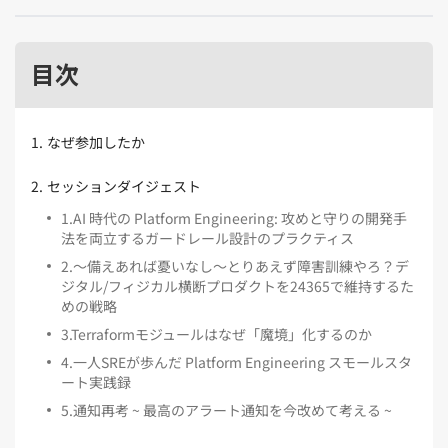
Kubernetes（1）
デジタル人材育成（4）
Lambda（1）
PMO（3）
API Gateway（1）
Markdown（1）
AmazonSES（1）
目次
1
.
なぜ参加したか
2
.
セッションダイジェスト
1
.
AI 時代の Platform Engineering: 攻めと守りの開発手
法を両立するガードレール設計のプラクティス
2
.
〜備えあれば憂いなし〜とりあえず障害訓練やろ？デ
ジタル/フィジカル横断プロダクトを24365で維持するた
めの戦略
3
.
Terraformモジュールはなぜ「魔境」化するのか
4
.
一人SREが歩んだ Platform Engineering スモールスタ
ート実践録
5
.
通知再考 ~ 最高のアラート通知を今改めて考える ~