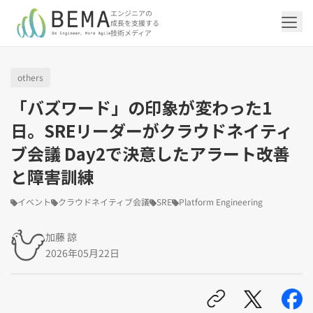
エンジニアの
成長を支援する
技術メディア
others
「アジャイル開発/スクラム」の記事一覧を
「DevOps/クラウド」の記事一覧を見る
「AI」の記事一覧を見る
「バックエンド」の記事一覧を見る
「Flutter/モバイル」の記事一覧を見る
「Jamstack/フロントエンド」の記事一覧
「others」の記事一覧を見る
「バズワード」の印象が変わった1
見る
を見る
日。SREリーダーがクラウドネイティ
ブ会議 Day2で決意したアラート改善
「DevOps/クラウド」のタグ一覧
「AI」のタグ一覧
「バックエンド」のタグ一覧
「Flutter/モバイル」のタグ一覧
「others」のタグ一覧
「アジャイル開発/スクラム」のタグ一覧
「Jamstack/フロントエンド」のタグ一覧
と障害訓練
AWS（20）
生成AI（13）
Oracle APEX（5）
Flutter（38）
エンジニア組織（48）
CI/CD（9）
AIエージェント（4）
Dart（6）
Python（4）
イベント（42）
Terraform（6）
Swift（2）
API（2）
インフラストラクチャ（5）
NotebookLM（3）
Ruby（2）
アプリ開発（1）
アドベントカレンダー2024（25）
SQL（1）
Gemini（3）
アクセス制御（1）
Docker（4）
スクラムマスター（19）
Jamstack（10）
Astro（10）
アジャイル（15）
SSG（9）
イベント
クラウドネイティブ会議
SRE
Platform Engineering
サーバーレス（3）
OpenAI（1）
Cloud SQL（1）
スキルアップ（24）
CNN（1）
MySQL（1）
CloudWatch（2）
日本CTO協会（18）
深層学習（1）
レトロスペクティブ（6）
microCMS（7）
TypeScript（4）
DX Criteria（1）
CodeCommit（2）
若手エンジニア（12）
Amplify（2）
JavaScript（4）
WordPress（3）
加藤 諒
Ansible（2）
トラブルシューティング（12）
Google Cloud（1）
Puppeteer（1）
SEO（1）
Redux（1）
2026年05月22日
DevSecOps（1）
キャリア（8）
内製化（7）
React（1）
Platform Engineering（1）
マネジメント（6）
UI/UX（5）
SRE（1）
さくらのクラウド（1）
DX推進（5）
オープンイノベーション（4）
helm（1）