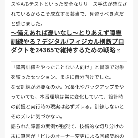
スやA/Bテストといった安全なリリース手法が確立さ
れているからこそ成立する芸当で、見習うべき点だ
と感じました。
〜備えあれば憂いなし〜とりあえず障害
訓練やろ？デジタル/フィジカル横断プロ
ダクトを24365で維持するための戦略
「障害訓練をやったことない人向け」と冒頭で対象
を絞ったセッション。まさに自分向けでした。
なぜ訓練が必要なのか。冗長化やバックアップをや
っていても、本番環境は常に変化していて、設計時
の前提と実行時の現実は必ずズレる。訓練しないと
そのズレに気づかない。
語られた障害の実例が強烈で、技術的な切り分けの
末に真因が「ビルのオーナー変更による回線契約の