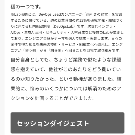
穫の一つです。
※Lab活動とは、DevOps Leadカンパニーが「両利きの経営」を実践
するために設けている、週の就業時間の約12%を研究開発・組織づく
りに充てる社内R&D制度（DevOpsLab）です。次世代インフラ・
AIOps・生成AI活用・セキュリティ・人材育成など複数のLabが並走し
ており、エンジニア自身がテーマを選んで探求・実装します。日々の
案件で得た知見を未来の技術・サービス・組織文化へ還元し、エンジ
ニアが「使う側」から「創る側」へ回ることを目指す取り組みです。
自分自身としても、ちょうど業務で似たような課題
感を抱えていて、他社がこのあたりをどう捌いてい
るのか知りたかった、という動機がありました。結
果的に、悩みのいくつかについては解消のためのア
クションを計画することができました。
セッションダイジェスト