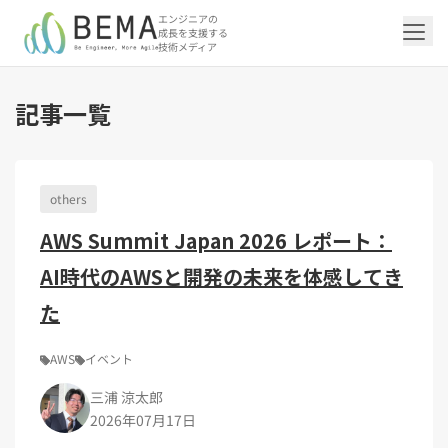
エンジニアの
成長を支援する
技術メディア
記事一覧
「アジャイル開発/スクラム」の記事一覧を
「DevOps/クラウド」の記事一覧を見る
「AI」の記事一覧を見る
「バックエンド」の記事一覧を見る
「Flutter/モバイル」の記事一覧を見る
「Jamstack/フロントエンド」の記事一覧
「others」の記事一覧を見る
見る
を見る
others
「DevOps/クラウド」のタグ一覧
「AI」のタグ一覧
「バックエンド」のタグ一覧
「Flutter/モバイル」のタグ一覧
「others」のタグ一覧
AWS Summit Japan 2026 レポート：
「アジャイル開発/スクラム」のタグ一覧
「Jamstack/フロントエンド」のタグ一覧
AWS（20）
生成AI（13）
Oracle APEX（5）
Flutter（38）
エンジニア組織（48）
CI/CD（9）
AIエージェント（4）
Dart（6）
Python（4）
イベント（42）
Terraform（6）
Swift（2）
API（2）
AI時代のAWSと開発の未来を体感してき
インフラストラクチャ（5）
NotebookLM（3）
Ruby（2）
アプリ開発（1）
アドベントカレンダー2024（25）
SQL（1）
Gemini（3）
アクセス制御（1）
Docker（4）
スクラムマスター（19）
Jamstack（10）
Astro（10）
アジャイル（15）
SSG（9）
サーバーレス（3）
OpenAI（1）
Cloud SQL（1）
スキルアップ（24）
CNN（1）
MySQL（1）
CloudWatch（2）
日本CTO協会（18）
深層学習（1）
た
レトロスペクティブ（6）
microCMS（7）
TypeScript（4）
DX Criteria（1）
CodeCommit（2）
若手エンジニア（12）
Amplify（2）
JavaScript（4）
WordPress（3）
Ansible（2）
トラブルシューティング（12）
Google Cloud（1）
Puppeteer（1）
SEO（1）
Redux（1）
AWS
イベント
DevSecOps（1）
キャリア（8）
内製化（7）
React（1）
三浦 涼太郎
Platform Engineering（1）
マネジメント（6）
UI/UX（5）
SRE（1）
2026年07月17日
さくらのクラウド（1）
DX推進（5）
オープンイノベーション（4）
helm（1）