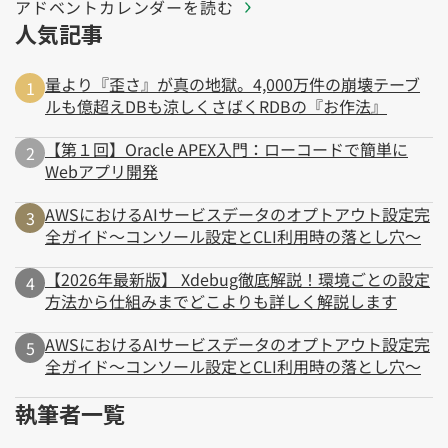
アドベントカレンダーを読む
人気記事
量より『歪さ』が真の地獄。4,000万件の崩壊テーブ
ルも億超えDBも涼しくさばくRDBの『お作法』
【第１回】Oracle APEX入門：ローコードで簡単に
Webアプリ開発
AWSにおけるAIサービスデータのオプトアウト設定完
全ガイド～コンソール設定とCLI利用時の落とし穴～
【2026年最新版】 Xdebug徹底解説！環境ごとの設定
方法から仕組みまでどこよりも詳しく解説します
AWSにおけるAIサービスデータのオプトアウト設定完
全ガイド～コンソール設定とCLI利用時の落とし穴～
執筆者一覧