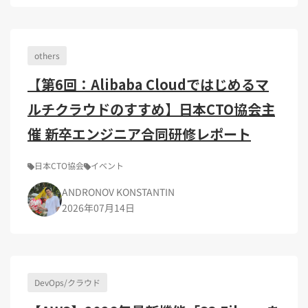
Kubernetes（1）
デジタル人材育成（4）
Lambda（1）
PMO（3）
API Gateway（1）
Markdown（1）
AmazonSES（1）
others
【第6回：Alibaba Cloudではじめるマ
ルチクラウドのすすめ】日本CTO協会主
催 新卒エンジニア合同研修レポート
日本CTO協会
イベント
ANDRONOV KONSTANTIN
2026年07月14日
DevOps/クラウド