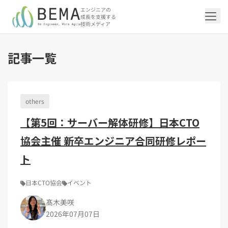
エンジニアの
成長を支援する
技術メディア
記事一覧
「アジャイル開発/スクラム」の記事一覧を
「DevOps/クラウド」の記事一覧を見る
「AI」の記事一覧を見る
「バックエンド」の記事一覧を見る
「Flutter/モバイル」の記事一覧を見る
「Jamstack/フロントエンド」の記事一覧
「others」の記事一覧を見る
見る
を見る
others
「DevOps/クラウド」のタグ一覧
「AI」のタグ一覧
「バックエンド」のタグ一覧
「Flutter/モバイル」のタグ一覧
「others」のタグ一覧
【第5回：サーバー解体研修】日本CTO
「アジャイル開発/スクラム」のタグ一覧
「Jamstack/フロントエンド」のタグ一覧
AWS（20）
生成AI（13）
Oracle APEX（5）
Flutter（38）
エンジニア組織（48）
CI/CD（9）
AIエージェント（4）
Dart（6）
Python（4）
イベント（42）
Terraform（6）
Swift（2）
API（2）
協会主催 新卒エンジニア合同研修レポー
インフラストラクチャ（5）
NotebookLM（3）
Ruby（2）
アプリ開発（1）
アドベントカレンダー2024（25）
SQL（1）
Gemini（3）
アクセス制御（1）
Docker（4）
スクラムマスター（19）
Jamstack（10）
Astro（10）
アジャイル（15）
SSG（9）
サーバーレス（3）
OpenAI（1）
Cloud SQL（1）
スキルアップ（24）
CNN（1）
MySQL（1）
CloudWatch（2）
日本CTO協会（18）
深層学習（1）
ト
レトロスペクティブ（6）
microCMS（7）
TypeScript（4）
DX Criteria（1）
CodeCommit（2）
若手エンジニア（12）
Amplify（2）
JavaScript（4）
WordPress（3）
Ansible（2）
トラブルシューティング（12）
Google Cloud（1）
Puppeteer（1）
SEO（1）
Redux（1）
日本CTO協会
イベント
DevSecOps（1）
キャリア（8）
内製化（7）
React（1）
髙木美咲
Platform Engineering（1）
マネジメント（6）
UI/UX（5）
SRE（1）
2026年07月07日
さくらのクラウド（1）
DX推進（5）
オープンイノベーション（4）
helm（1）