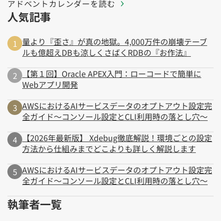
アドベントカレンダーを読む
人気記事
量より『歪さ』が真の地獄。4,000万件の崩壊テーブ
ルも億超えDBも涼しくさばくRDBの『お作法』
【第１回】Oracle APEX入門：ローコードで簡単に
Webアプリ開発
AWSにおけるAIサービスデータのオプトアウト設定完
全ガイド～コンソール設定とCLI利用時の落とし穴～
【2026年最新版】 Xdebug徹底解説！環境ごとの設定
方法から仕組みまでどこよりも詳しく解説します
AWSにおけるAIサービスデータのオプトアウト設定完
全ガイド～コンソール設定とCLI利用時の落とし穴～
執筆者一覧