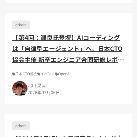
Kubernetes（1）
デジタル人材育成（4）
Lambda（1）
PMO（3）
API Gateway（1）
Markdown（1）
AmazonSES（1）
others
【第4回：瀬良氏登壇】AIコーディング
は「自律型エージェント」へ。日本CTO
協会主催 新卒エンジニア合同研修レポー
ト
日本CTO協会
イベント
OpenAI
北川 晃汰
2026年07月06日
others