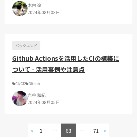
木内 遼
2024年08月08日
バックエンド
Github Actionsを活用したCIの構築に
ついて - 活用事例や注意点
CI/CD
Github
岩谷 和紀
2024年08月05日
<
1
…
63
…
71
>