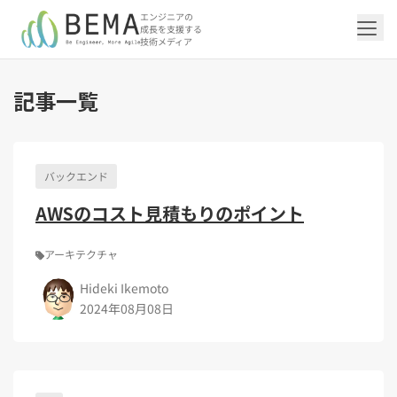
エンジニアの
成長を支援する
技術メディア
記事一覧
「アジャイル開発/スクラム」の記事一覧を
「DevOps/クラウド」の記事一覧を見る
「AI」の記事一覧を見る
「バックエンド」の記事一覧を見る
「Flutter/モバイル」の記事一覧を見る
「Jamstack/フロントエンド」の記事一覧
「others」の記事一覧を見る
見る
を見る
バックエンド
「DevOps/クラウド」のタグ一覧
「AI」のタグ一覧
「バックエンド」のタグ一覧
「Flutter/モバイル」のタグ一覧
「others」のタグ一覧
AWSのコスト見積もりのポイント
「アジャイル開発/スクラム」のタグ一覧
「Jamstack/フロントエンド」のタグ一覧
AWS（20）
生成AI（13）
Oracle APEX（5）
Flutter（38）
エンジニア組織（48）
CI/CD（9）
AIエージェント（4）
Dart（6）
Python（4）
イベント（42）
Terraform（6）
Swift（2）
API（2）
インフラストラクチャ（5）
NotebookLM（3）
Ruby（2）
アプリ開発（1）
アドベントカレンダー2024（25）
SQL（1）
Gemini（3）
アクセス制御（1）
Docker（4）
スクラムマスター（19）
Jamstack（10）
Astro（10）
アジャイル（15）
SSG（9）
アーキテクチャ
サーバーレス（3）
OpenAI（1）
Cloud SQL（1）
スキルアップ（24）
CNN（1）
MySQL（1）
CloudWatch（2）
日本CTO協会（18）
深層学習（1）
レトロスペクティブ（6）
microCMS（7）
TypeScript（4）
DX Criteria（1）
Hideki Ikemoto
CodeCommit（2）
若手エンジニア（12）
Amplify（2）
JavaScript（4）
WordPress（3）
2024年08月08日
Ansible（2）
トラブルシューティング（12）
Google Cloud（1）
Puppeteer（1）
SEO（1）
Redux（1）
DevSecOps（1）
キャリア（8）
内製化（7）
React（1）
Platform Engineering（1）
マネジメント（6）
UI/UX（5）
SRE（1）
さくらのクラウド（1）
DX推進（5）
オープンイノベーション（4）
helm（1）