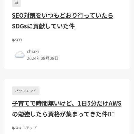
Kubernetes（1）
デジタル人材育成（4）
Lambda（1）
PMO（3）
AI
API Gateway（1）
Markdown（1）
AmazonSES（1）
SEO対策をいつもどおり行っていたら
SDGsに貢献していた件
SEO
chiaki
2024年08月08日
バックエンド
子育てで時間無いけど、1日5分だけAWS
の勉強したら資格が集まってきた件🏄‍♀️
スキルアップ