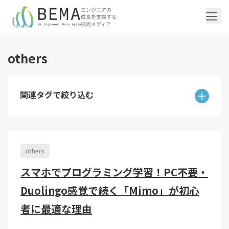
エンジニアの
成長を支援する
技術メディア
others
「アジャイル開発/スクラム」の記事一覧を
「DevOps/クラウド」の記事一覧を見る
「AI」の記事一覧を見る
「バックエンド」の記事一覧を見る
「Flutter/モバイル」の記事一覧を見る
「Jamstack/フロントエンド」の記事一覧
「others」の記事一覧を見る
見る
を見る
関連タグで絞り込む
「DevOps/クラウド」のタグ一覧
「AI」のタグ一覧
「バックエンド」のタグ一覧
「Flutter/モバイル」のタグ一覧
「others」のタグ一覧
「アジャイル開発/スクラム」のタグ一覧
「Jamstack/フロントエンド」のタグ一覧
AWS（20）
生成AI（13）
Oracle APEX（5）
Flutter（38）
エンジニア組織（48）
CI/CD（9）
AIエージェント（4）
Dart（6）
Python（4）
イベント（42）
Terraform（6）
Swift（2）
API（2）
インフラストラクチャ（5）
NotebookLM（3）
Ruby（2）
アプリ開発（1）
アドベントカレンダー2024（25）
SQL（1）
Gemini（3）
アクセス制御（1）
Docker（4）
スクラムマスター（19）
Jamstack（10）
Astro（10）
アジャイル（15）
SSG（9）
others
サーバーレス（3）
OpenAI（1）
Cloud SQL（1）
スキルアップ（24）
CNN（1）
MySQL（1）
CloudWatch（2）
日本CTO協会（18）
深層学習（1）
レトロスペクティブ（6）
microCMS（7）
TypeScript（4）
DX Criteria（1）
CodeCommit（2）
若手エンジニア（12）
Amplify（2）
スマホでプログラミング学習！PC不要・
JavaScript（4）
WordPress（3）
Ansible（2）
トラブルシューティング（12）
Google Cloud（1）
Puppeteer（1）
SEO（1）
Redux（1）
Duolingo感覚で続く「Mimo」が初心
DevSecOps（1）
キャリア（8）
内製化（7）
React（1）
Platform Engineering（1）
マネジメント（6）
UI/UX（5）
SRE（1）
者に最適な理由
さくらのクラウド（1）
DX推進（5）
オープンイノベーション（4）
helm（1）