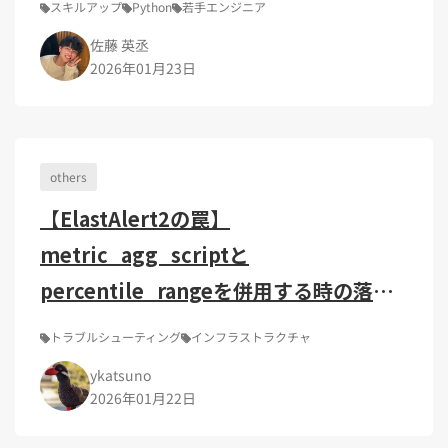
Kubernetes（1）
デジタル人材育成（4）
Lambda（1）
PMO（3）
スキルアップ
Python
若手エンジニア
API Gateway（1）
Markdown（1）
AmazonSES（1）
佐藤 英丞
2026年01月23日
others
【ElastAlert2の罠】
metric_agg_scriptと
percentile_rangeを併用する時の落と
し穴と回避策
トラブルシューティング
インフラストラクチャ
ykatsuno
2026年01月22日