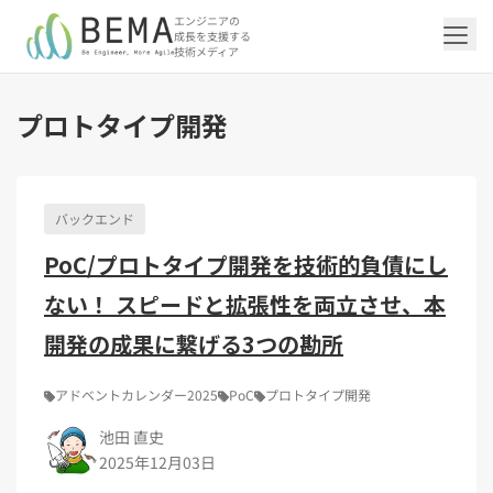
エンジニアの
成長を支援する
技術メディア
プロトタイプ開発
「アジャイル開発/スクラム」の記事一覧を
「DevOps/クラウド」の記事一覧を見る
「AI」の記事一覧を見る
「バックエンド」の記事一覧を見る
「Flutter/モバイル」の記事一覧を見る
「Jamstack/フロントエンド」の記事一覧
「others」の記事一覧を見る
見る
を見る
バックエンド
「DevOps/クラウド」のタグ一覧
「AI」のタグ一覧
「バックエンド」のタグ一覧
「Flutter/モバイル」のタグ一覧
「others」のタグ一覧
PoC/プロトタイプ開発を技術的負債にし
「アジャイル開発/スクラム」のタグ一覧
「Jamstack/フロントエンド」のタグ一覧
AWS（20）
生成AI（13）
Oracle APEX（5）
Flutter（38）
エンジニア組織（48）
CI/CD（9）
AIエージェント（4）
Dart（6）
Python（4）
イベント（41）
Terraform（6）
Swift（2）
API（2）
ない！ スピードと拡張性を両立させ、本
インフラストラクチャ（5）
NotebookLM（3）
Ruby（2）
アプリ開発（1）
アドベントカレンダー2024（25）
SQL（1）
Gemini（3）
アクセス制御（1）
Docker（4）
スクラムマスター（18）
Jamstack（10）
Astro（10）
アジャイル（14）
SSG（9）
サーバーレス（3）
OpenAI（1）
Cloud SQL（1）
スキルアップ（24）
CNN（1）
MySQL（1）
CloudWatch（2）
日本CTO協会（18）
深層学習（1）
開発の成果に繋げる3つの勘所
レトロスペクティブ（6）
microCMS（7）
TypeScript（4）
DX Criteria（1）
CodeCommit（2）
若手エンジニア（12）
Amplify（2）
JavaScript（4）
WordPress（3）
Ansible（2）
トラブルシューティング（12）
Google Cloud（1）
Puppeteer（1）
SEO（1）
Redux（1）
アドベントカレンダー2025
PoC
プロトタイプ開発
DevSecOps（1）
キャリア（8）
内製化（7）
React（1）
池田 直史
Platform Engineering（1）
マネジメント（6）
UI/UX（5）
SRE（1）
2025年12月03日
さくらのクラウド（1）
DX推進（5）
オープンイノベーション（4）
helm（1）