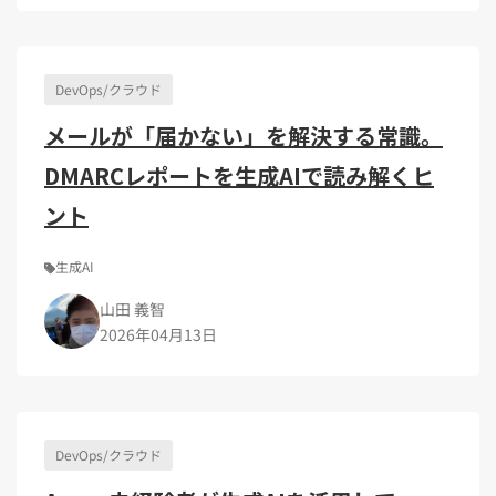
Kubernetes（1）
デジタル人材育成（4）
Lambda（1）
PMO（3）
API Gateway（1）
Markdown（1）
AmazonSES（1）
DevOps/クラウド
メールが「届かない」を解決する常識。
DMARCレポートを生成AIで読み解くヒ
ント
生成AI
山田 義智
2026年04月13日
DevOps/クラウド