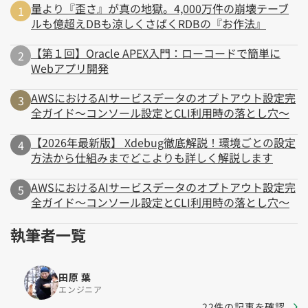
量より『歪さ』が真の地獄。4,000万件の崩壊テーブ
ルも億超えDBも涼しくさばくRDBの『お作法』
【第１回】Oracle APEX入門：ローコードで簡単に
Webアプリ開発
AWSにおけるAIサービスデータのオプトアウト設定完
全ガイド～コンソール設定とCLI利用時の落とし穴～
【2026年最新版】 Xdebug徹底解説！環境ごとの設定
方法から仕組みまでどこよりも詳しく解説します
AWSにおけるAIサービスデータのオプトアウト設定完
全ガイド～コンソール設定とCLI利用時の落とし穴～
執筆者一覧
田原 葉
エンジニア
22件の記事を確認