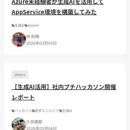
Azure未経験者が生成AIを活用して
AppService環境を構築してみた
生成AI
Gemini
林 拓輝
2026年03月04日
others
【生成AI活用】社内プチハッカソン開催
レポート
ハッカソン
若手エンジニア
生成AI
久貝建都
2026年02月04日