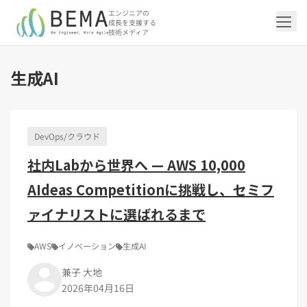
エンジニアの
成長を支援する
技術メディア
生成AI
「アジャイル開発/スクラム」の記事一覧を
「DevOps/クラウド」の記事一覧を見る
「AI」の記事一覧を見る
「バックエンド」の記事一覧を見る
「Flutter/モバイル」の記事一覧を見る
「Jamstack/フロントエンド」の記事一覧
「others」の記事一覧を見る
見る
を見る
DevOps/クラウド
「DevOps/クラウド」のタグ一覧
「AI」のタグ一覧
「バックエンド」のタグ一覧
「Flutter/モバイル」のタグ一覧
「others」のタグ一覧
社内Labから世界へ — AWS 10,000
「アジャイル開発/スクラム」のタグ一覧
「Jamstack/フロントエンド」のタグ一覧
AWS（20）
生成AI（13）
Oracle APEX（5）
Flutter（38）
エンジニア組織（48）
CI/CD（9）
AIエージェント（4）
Dart（6）
Python（4）
イベント（42）
Terraform（6）
Swift（2）
API（2）
AIdeas Competitionに挑戦し、セミフ
インフラストラクチャ（5）
NotebookLM（3）
Ruby（2）
アプリ開発（1）
アドベントカレンダー2024（25）
SQL（1）
Gemini（3）
アクセス制御（1）
Docker（4）
スクラムマスター（19）
Jamstack（10）
Astro（10）
アジャイル（15）
SSG（9）
サーバーレス（3）
OpenAI（1）
Cloud SQL（1）
スキルアップ（24）
CNN（1）
MySQL（1）
CloudWatch（2）
日本CTO協会（18）
深層学習（1）
ァイナリストに選ばれるまで
レトロスペクティブ（6）
microCMS（7）
TypeScript（4）
DX Criteria（1）
CodeCommit（2）
若手エンジニア（12）
Amplify（2）
JavaScript（4）
WordPress（3）
Ansible（2）
トラブルシューティング（12）
Google Cloud（1）
Puppeteer（1）
SEO（1）
Redux（1）
AWS
イノベーション
生成AI
DevSecOps（1）
キャリア（8）
内製化（7）
React（1）
兼子 大地
Platform Engineering（1）
マネジメント（6）
UI/UX（5）
SRE（1）
2026年04月16日
さくらのクラウド（1）
DX推進（5）
オープンイノベーション（4）
helm（1）