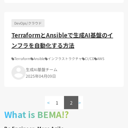
Kubernetes（1）
デジタル人材育成（4）
Lambda（1）
PMO（3）
API Gateway（1）
Markdown（1）
AmazonSES（1）
DevOps/クラウド
TerraformとAnsibleで生成AI基盤のイ
ンフラを自動化する方法
Terraform
Ansible
インフラストラクチャ
CI/CD
AWS
生成AI基盤チーム
2025年04月09日
<
1
2
>
What is BEMA!?