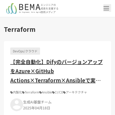
エンジニアの
成長を支援する
技術メディア
Terraform
「アジャイル開発/スクラム」の記事一覧を
「DevOps/クラウド」の記事一覧を見る
「AI」の記事一覧を見る
「バックエンド」の記事一覧を見る
「Flutter/モバイル」の記事一覧を見る
「Jamstack/フロントエンド」の記事一覧
「others」の記事一覧を見る
見る
を見る
DevOps/クラウド
「DevOps/クラウド」のタグ一覧
「AI」のタグ一覧
「バックエンド」のタグ一覧
「Flutter/モバイル」のタグ一覧
「others」のタグ一覧
【完全自動化】Difyのバージョンアップ
「アジャイル開発/スクラム」のタグ一覧
「Jamstack/フロントエンド」のタグ一覧
AWS（20）
生成AI（13）
Oracle APEX（5）
Flutter（38）
エンジニア組織（48）
CI/CD（9）
AIエージェント（4）
Dart（6）
Python（4）
イベント（41）
Terraform（6）
Swift（2）
API（2）
をAzure×GitHub
インフラストラクチャ（5）
NotebookLM（3）
Ruby（2）
アプリ開発（1）
アドベントカレンダー2024（25）
SQL（1）
Gemini（3）
アクセス制御（1）
Docker（4）
スクラムマスター（18）
Jamstack（10）
Astro（10）
アジャイル（14）
SSG（9）
サーバーレス（3）
OpenAI（1）
Cloud SQL（1）
スキルアップ（24）
CNN（1）
MySQL（1）
CloudWatch（2）
日本CTO協会（18）
深層学習（1）
Actions×Terraform×Ansibleで実現
レトロスペクティブ（6）
microCMS（7）
TypeScript（4）
DX Criteria（1）
CodeCommit（2）
若手エンジニア（12）
Amplify（2）
JavaScript（4）
WordPress（3）
する方法
Ansible（2）
トラブルシューティング（12）
Google Cloud（1）
Puppeteer（1）
SEO（1）
Redux（1）
内製化
Terraform
Ansible
CI/CD
アーキテクチャ
DevSecOps（1）
キャリア（8）
内製化（7）
React（1）
生成AI基盤チーム
Platform Engineering（1）
マネジメント（6）
UI/UX（5）
SRE（1）
2025年04月18日
さくらのクラウド（1）
DX推進（5）
オープンイノベーション（4）
helm（1）