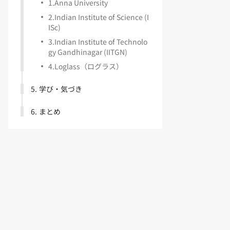
1
.
Anna University
2
.
Indian Institute of Science (I
ISc)
3
.
Indian Institute of Technolo
gy Gandhinagar (IITGN)
4
.
Loglass（ログラス）
5
.
学び・気づき
6
.
まとめ