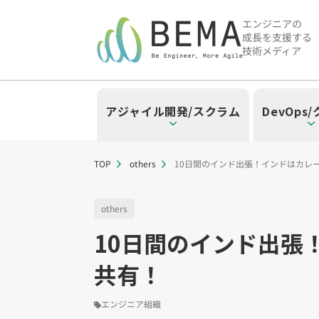
エンジニアの
成長を支援する
技術メディア
アジャイル開発/スクラム
DevOps
TOP
others
10日間のインド出張！インドはカレ
「アジャイル開発/スクラム」の
「DevOps/クラウド」の記事
「AI」の記事一覧を見る
「バックエンド」の記事一覧を
「Flutter/モバイル」の記事一
「Jamstack/フロントエンド
「others」の記事一覧を見る
others
10日間のインド出張
「アジャイル開発/スクラム」のタグ
「DevOps/クラウド」のタグ一覧
「AI」のタグ一覧
「バックエンド」のタグ一覧
「Flutter/モバイル」のタグ一覧
「Jamstack/フロントエンド」の
「others」のタグ一覧
共有！
スクラムマスター（19）
AWS（20）
生成AI（13）
Oracle APEX（5）
Flutter（38）
Jamstack（10）
エンジニア組織（48）
CI/CD（9）
AIエージェント（4
Dart（6）
Astro（10）
Python（4）
イベント（
アジャイ
Terra
Swif
S
CodeCommit（2）
Puppeteer（1）
若手エンジニア（12）
SEO（1）
Amplify（2）
トラブルシ
Re
エンジニア組織
さくらのクラウド（1）
DX推進（5）
オープンイノベーシ
helm（1