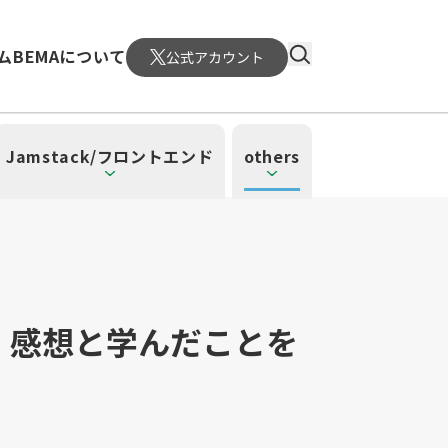
ム
BEMAについて
公式アカウント
Jamstack/フロントエンド
others
！感想と学んだことを
）
4）
ーレス（3）
（1）
ud SQL（1）
日本CTO協会（18）
WordPress（3）
深層学習（1）
CloudWatch（2）
MySQL（1）
メント（6）
atform Engineering（1）
UI/UX（5）
SRE（1）
n（1）
mazonSES（1）