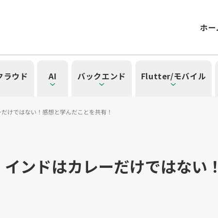
ホー
/クラウド
AI
バックエンド
Flutter/モバイル
ーだけではない！感想と学んだことを共有！
記事一覧を見る
一覧を見る
見る
覧を見る
」の記事一覧を見る
！インドはカレーだけではない
一覧
タグ一覧
）
42）
ル（15）
form（6）
t（2）
SG（9）
API（2）
NotebookLM（3）
アプリ開発（1）
アドベントカレンダー2024（25）
インフラストラクチャ（5）
microCMS（7）
レトロスペクティブ（6）
Ruby（2）
SQL（1）
Gemini（3）
TypeScript（4）
アクセス制御（1）
DX Criteria（1）
OpenAI（1）
Docker（4）
スキルアップ（24
JavaScript（
サーバ
CNN
Clo
ューティング（12）
dux（1）
Ansible（2）
React（1）
Google Cloud（1）
キャリア（8）
内製化（7）
DevSecOps（1）
マネジ
Pl
ョン（4）
）
Kubernetes（1）
デジタル人材育成（4）
Lambda（1）
PMO（3）
API Gateway（1）
Markdow
A