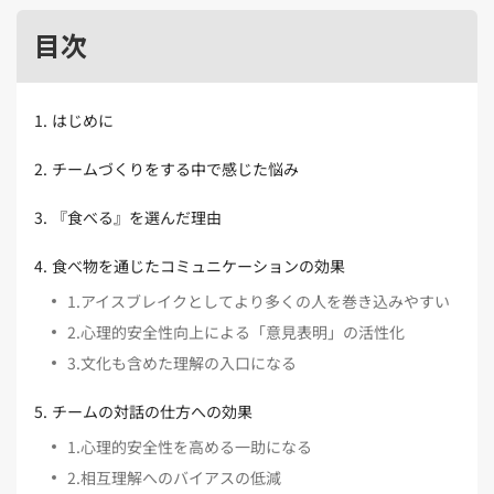
Kubernetes（1）
デジタル人材育成（4）
Lambda（1）
PMO（3）
API Gateway（1）
Markdown（1）
AmazonSES（1）
目次
1
.
はじめに
2
.
チームづくりをする中で感じた悩み
3
.
『食べる』を選んだ理由
4
.
食べ物を通じたコミュニケーションの効果
1
.
アイスブレイクとしてより多くの人を巻き込みやすい
2
.
心理的安全性向上による「意見表明」の活性化
3
.
文化も含めた理解の入口になる
5
.
チームの対話の仕方への効果
1
.
心理的安全性を高める一助になる
2
.
相互理解へのバイアスの低減