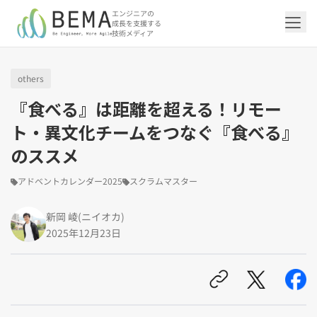
エンジニアの
成長を支援する
技術メディア
others
「アジャイル開発/スクラム」の記事一覧を
「DevOps/クラウド」の記事一覧を見る
「AI」の記事一覧を見る
「バックエンド」の記事一覧を見る
「Flutter/モバイル」の記事一覧を見る
「Jamstack/フロントエンド」の記事一覧
「others」の記事一覧を見る
『食べる』は距離を超える！リモー
見る
を見る
ト・異文化チームをつなぐ『食べる』
のススメ
「DevOps/クラウド」のタグ一覧
「AI」のタグ一覧
「バックエンド」のタグ一覧
「Flutter/モバイル」のタグ一覧
「others」のタグ一覧
「アジャイル開発/スクラム」のタグ一覧
「Jamstack/フロントエンド」のタグ一覧
アドベントカレンダー2025
スクラムマスター
AWS（20）
生成AI（13）
Oracle APEX（5）
Flutter（38）
エンジニア組織（48）
CI/CD（9）
AIエージェント（4）
Dart（6）
Python（4）
イベント（42）
Terraform（6）
Swift（2）
API（2）
インフラストラクチャ（5）
NotebookLM（3）
Ruby（2）
アプリ開発（1）
アドベントカレンダー2024（25）
SQL（1）
Gemini（3）
アクセス制御（1）
Docker（4）
スクラムマスター（19）
Jamstack（10）
Astro（10）
アジャイル（15）
SSG（9）
新岡 崚(ニイオカ)
サーバーレス（3）
OpenAI（1）
Cloud SQL（1）
スキルアップ（24）
CNN（1）
MySQL（1）
CloudWatch（2）
日本CTO協会（18）
深層学習（1）
レトロスペクティブ（6）
microCMS（7）
TypeScript（4）
DX Criteria（1）
2025年12月23日
CodeCommit（2）
若手エンジニア（12）
Amplify（2）
JavaScript（4）
WordPress（3）
Ansible（2）
トラブルシューティング（12）
Google Cloud（1）
Puppeteer（1）
SEO（1）
Redux（1）
DevSecOps（1）
キャリア（8）
内製化（7）
React（1）
Platform Engineering（1）
マネジメント（6）
UI/UX（5）
SRE（1）
さくらのクラウド（1）
DX推進（5）
オープンイノベーション（4）
helm（1）