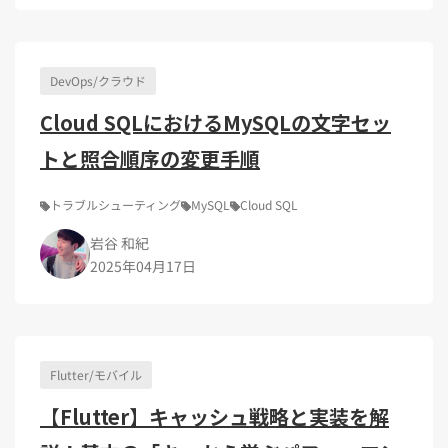
Kubernetes（1）
デジタル人材育成（4）
Lambda（1）
PMO（3）
API Gateway（1）
Markdown（1）
AmazonSES（1）
DevOps/クラウド
Cloud SQLにおけるMySQLの文字セッ
トと照合順序の変更手順
トラブルシューティング
MySQL
Cloud SQL
岩谷 和紀
2025年04月17日
Flutter/モバイル
【Flutter】キャッシュ戦略と実装を解