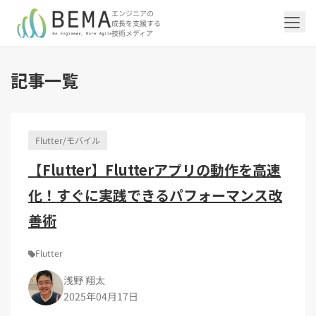
エンジニアの
成長を支援する
技術メディア
記事一覧
「アジャイル開発/スクラム」の記事一覧を
「DevOps/クラウド」の記事一覧を見る
「AI」の記事一覧を見る
「バックエンド」の記事一覧を見る
「Flutter/モバイル」の記事一覧を見る
「Jamstack/フロントエンド」の記事一覧
「others」の記事一覧を見る
見る
を見る
Flutter/モバイル
「DevOps/クラウド」のタグ一覧
「AI」のタグ一覧
「バックエンド」のタグ一覧
「Flutter/モバイル」のタグ一覧
「others」のタグ一覧
【Flutter】Flutterアプリの動作を高速
「アジャイル開発/スクラム」のタグ一覧
「Jamstack/フロントエンド」のタグ一覧
AWS（20）
生成AI（13）
Oracle APEX（5）
Flutter（38）
エンジニア組織（48）
CI/CD（9）
AIエージェント（4）
Dart（6）
Python（4）
イベント（42）
Terraform（6）
Swift（2）
API（2）
化！すぐに実践できるパフォーマンス改
インフラストラクチャ（5）
NotebookLM（3）
Ruby（2）
アプリ開発（1）
アドベントカレンダー2024（25）
SQL（1）
Gemini（3）
アクセス制御（1）
Docker（4）
スクラムマスター（19）
Jamstack（10）
Astro（10）
アジャイル（15）
SSG（9）
サーバーレス（3）
OpenAI（1）
Cloud SQL（1）
スキルアップ（24）
CNN（1）
MySQL（1）
CloudWatch（2）
日本CTO協会（18）
深層学習（1）
善術
レトロスペクティブ（6）
microCMS（7）
TypeScript（4）
DX Criteria（1）
CodeCommit（2）
若手エンジニア（12）
Amplify（2）
JavaScript（4）
WordPress（3）
Ansible（2）
トラブルシューティング（12）
Google Cloud（1）
Puppeteer（1）
SEO（1）
Redux（1）
Flutter
DevSecOps（1）
キャリア（8）
内製化（7）
React（1）
浅野 翔太
Platform Engineering（1）
マネジメント（6）
UI/UX（5）
SRE（1）
2025年04月17日
さくらのクラウド（1）
DX推進（5）
オープンイノベーション（4）
helm（1）