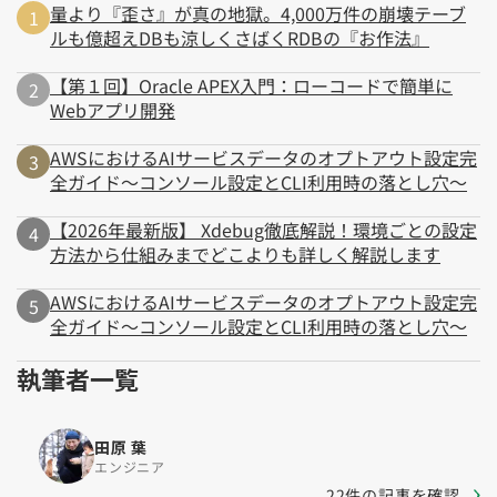
量より『歪さ』が真の地獄。4,000万件の崩壊テーブ
ルも億超えDBも涼しくさばくRDBの『お作法』
【第１回】Oracle APEX入門：ローコードで簡単に
Webアプリ開発
AWSにおけるAIサービスデータのオプトアウト設定完
全ガイド～コンソール設定とCLI利用時の落とし穴～
【2026年最新版】 Xdebug徹底解説！環境ごとの設定
方法から仕組みまでどこよりも詳しく解説します
AWSにおけるAIサービスデータのオプトアウト設定完
全ガイド～コンソール設定とCLI利用時の落とし穴～
執筆者一覧
田原 葉
エンジニア
22件の記事を確認