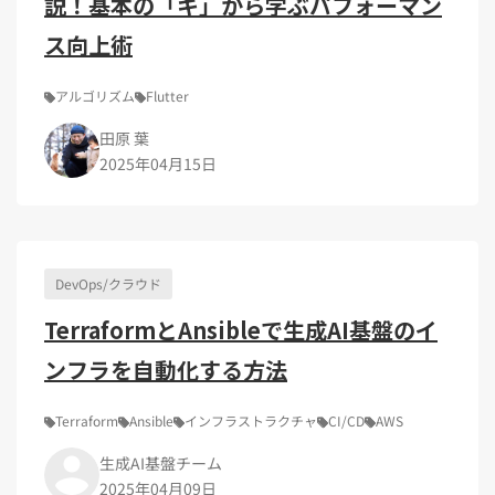
説！基本の「キ」から学ぶパフォーマン
ス向上術
アルゴリズム
Flutter
田原 葉
2025年04月15日
DevOps/クラウド
TerraformとAnsibleで生成AI基盤のイ
ンフラを自動化する方法
Terraform
Ansible
インフラストラクチャ
CI/CD
AWS
生成AI基盤チーム
2025年04月09日