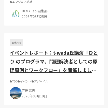
Kubernetes（1）
デジタル人材育成（4）
Lambda（1）
PMO（3）
エンジニア組織
API Gateway（1）
Markdown（1）
AmazonSES（1）
BEMALab 編集部
2026年03月25日
others
イベントレポート：t-wada氏講演「ひと
り のプログラマ、問題解決者としての原
理原則とワークフロー」を開催しまし
た！
TDD
イベント
アジャイル
寺田高志
2026年03月19日