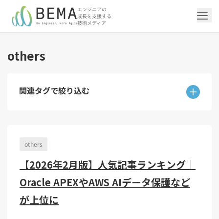
エンジニアの
成長を支援する
技術メディア
others
「アジャイル開発/スクラム」の記事一覧を
「DevOps/クラウド」の記事一覧を見る
「AI」の記事一覧を見る
「バックエンド」の記事一覧を見る
「Flutter/モバイル」の記事一覧を見る
「Jamstack/フロントエンド」の記事一覧
「others」の記事一覧を見る
見る
を見る
関連タグで絞り込む
「DevOps/クラウド」のタグ一覧
「AI」のタグ一覧
「バックエンド」のタグ一覧
「Flutter/モバイル」のタグ一覧
「others」のタグ一覧
「アジャイル開発/スクラム」のタグ一覧
「Jamstack/フロントエンド」のタグ一覧
AWS（20）
生成AI（13）
Oracle APEX（5）
Flutter（38）
エンジニア組織（48）
CI/CD（9）
AIエージェント（4）
Dart（6）
Python（4）
イベント（42）
Terraform（6）
Swift（2）
API（2）
インフラストラクチャ（5）
NotebookLM（3）
Ruby（2）
アプリ開発（1）
アドベントカレンダー2024（25）
SQL（1）
Gemini（3）
アクセス制御（1）
Docker（4）
スクラムマスター（19）
Jamstack（10）
Astro（10）
アジャイル（15）
SSG（9）
others
サーバーレス（3）
OpenAI（1）
Cloud SQL（1）
スキルアップ（24）
CNN（1）
MySQL（1）
CloudWatch（2）
日本CTO協会（18）
深層学習（1）
レトロスペクティブ（6）
microCMS（7）
TypeScript（4）
DX Criteria（1）
CodeCommit（2）
若手エンジニア（12）
Amplify（2）
【2026年2月版】人気記事ランキング｜
JavaScript（4）
WordPress（3）
Ansible（2）
トラブルシューティング（12）
Google Cloud（1）
Puppeteer（1）
SEO（1）
Redux（1）
Oracle APEXやAWS AIデータ保護など
DevSecOps（1）
キャリア（8）
内製化（7）
React（1）
Platform Engineering（1）
マネジメント（6）
UI/UX（5）
SRE（1）
が上位に
さくらのクラウド（1）
DX推進（5）
オープンイノベーション（4）
helm（1）