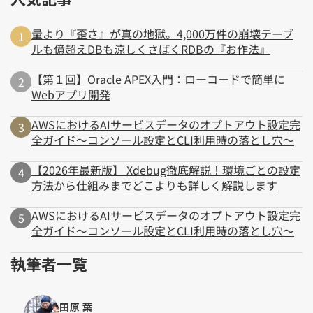
量より『歪さ』が真の地獄。4,000万件の崩壊テーブ
ルも億超えDBも涼しくさばくRDBの『お作法』
【第１回】Oracle APEX入門：ローコードで簡単に
Webアプリ開発
AWSにおけるAIサービスデータのオプトアウト設定完
全ガイド～コンソール設定とCLI利用時の落とし穴～
【2026年最新版】 Xdebug徹底解説！環境ごとの設定
方法から仕組みまでどこよりも詳しく解説します
AWSにおけるAIサービスデータのオプトアウト設定完
全ガイド～コンソール設定とCLI利用時の落とし穴～
執筆者一覧
田原 葉