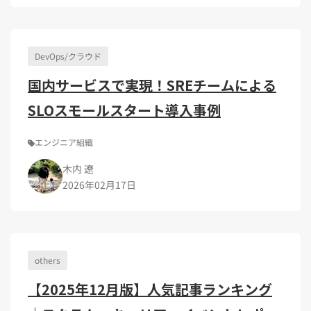
Kubernetes（1）
デジタル人材育成（4）
Lambda（1）
PMO（3）
API Gateway（1）
Markdown（1）
AmazonSES（1）
DevOps/クラウド
国内サービスで実現！SREチームによる
SLOスモールスタート導入事例
エンジニア組織
木内 遼
2026年02月17日
others
【2025年12月版】人気記事ランキング