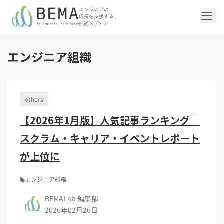
エンジニアの
成長を支援する
技術メディア
エンジニア組織
「アジャイル開発/スクラム」の記事一覧を
「DevOps/クラウド」の記事一覧を見る
「AI」の記事一覧を見る
「バックエンド」の記事一覧を見る
「Flutter/モバイル」の記事一覧を見る
「Jamstack/フロントエンド」の記事一覧
「others」の記事一覧を見る
見る
を見る
others
「DevOps/クラウド」のタグ一覧
「AI」のタグ一覧
「バックエンド」のタグ一覧
「Flutter/モバイル」のタグ一覧
「others」のタグ一覧
【2026年1月版】人気記事ランキング｜
「アジャイル開発/スクラム」のタグ一覧
「Jamstack/フロントエンド」のタグ一覧
AWS（20）
生成AI（13）
Oracle APEX（5）
Flutter（38）
エンジニア組織（48）
CI/CD（9）
AIエージェント（4）
Dart（6）
Python（4）
イベント（42）
Terraform（6）
Swift（2）
API（2）
スクラム・キャリア・イベントレポート
インフラストラクチャ（5）
NotebookLM（3）
Ruby（2）
アプリ開発（1）
アドベントカレンダー2024（25）
SQL（1）
Gemini（3）
アクセス制御（1）
Docker（4）
スクラムマスター（19）
Jamstack（10）
Astro（10）
アジャイル（15）
SSG（9）
サーバーレス（3）
OpenAI（1）
Cloud SQL（1）
スキルアップ（24）
CNN（1）
MySQL（1）
CloudWatch（2）
日本CTO協会（18）
深層学習（1）
が上位に
レトロスペクティブ（6）
microCMS（7）
TypeScript（4）
DX Criteria（1）
CodeCommit（2）
若手エンジニア（12）
Amplify（2）
JavaScript（4）
WordPress（3）
Ansible（2）
トラブルシューティング（12）
Google Cloud（1）
Puppeteer（1）
SEO（1）
Redux（1）
エンジニア組織
DevSecOps（1）
キャリア（8）
内製化（7）
React（1）
BEMALab 編集部
Platform Engineering（1）
マネジメント（6）
UI/UX（5）
SRE（1）
2026年02月26日
さくらのクラウド（1）
DX推進（5）
オープンイノベーション（4）
helm（1）