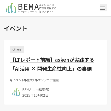
エンジニアの
成長を支援する
技術メディア
イベント
「アジャイル開発/スクラム」の記事一覧を
「DevOps/クラウド」の記事一覧を見る
「AI」の記事一覧を見る
「バックエンド」の記事一覧を見る
「Flutter/モバイル」の記事一覧を見る
「Jamstack/フロントエンド」の記事一覧
「others」の記事一覧を見る
見る
を見る
others
「DevOps/クラウド」のタグ一覧
「AI」のタグ一覧
「バックエンド」のタグ一覧
「Flutter/モバイル」のタグ一覧
「others」のタグ一覧
【LTレポート前編】askenが実践する
「アジャイル開発/スクラム」のタグ一覧
「Jamstack/フロントエンド」のタグ一覧
AWS（20）
生成AI（13）
Oracle APEX（5）
Flutter（38）
エンジニア組織（48）
CI/CD（9）
AIエージェント（4）
Dart（6）
Python（4）
イベント（42）
Terraform（6）
Swift（2）
API（2）
「AI活用 × 開発生産性向上」の裏側
インフラストラクチャ（5）
NotebookLM（3）
Ruby（2）
アプリ開発（1）
アドベントカレンダー2024（25）
SQL（1）
Gemini（3）
アクセス制御（1）
Docker（4）
スクラムマスター（19）
Jamstack（10）
Astro（10）
アジャイル（15）
SSG（9）
サーバーレス（3）
OpenAI（1）
Cloud SQL（1）
スキルアップ（24）
CNN（1）
MySQL（1）
CloudWatch（2）
日本CTO協会（18）
深層学習（1）
レトロスペクティブ（6）
microCMS（7）
TypeScript（4）
DX Criteria（1）
イベント
生成AI
エンジニア組織
CodeCommit（2）
若手エンジニア（12）
Amplify（2）
JavaScript（4）
WordPress（3）
Ansible（2）
トラブルシューティング（12）
Google Cloud（1）
Puppeteer（1）
SEO（1）
Redux（1）
BEMALab 編集部
DevSecOps（1）
キャリア（8）
内製化（7）
React（1）
2025年10月02日
Platform Engineering（1）
マネジメント（6）
UI/UX（5）
SRE（1）
さくらのクラウド（1）
DX推進（5）
オープンイノベーション（4）
helm（1）