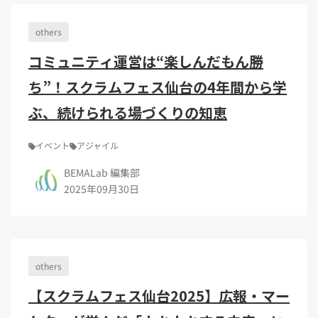
Kubernetes（1）
デジタル人材育成（4）
Lambda（1）
PMO（3）
API Gateway（1）
Markdown（1）
AmazonSES（1）
others
コミュニティ運営は“楽しんだもん勝
ち”！スクラムフェス仙台の4年間から学
ぶ、続けられる場づくりの知恵
イベント
アジャイル
BEMALab 編集部
2025年09月30日
others
【スクラムフェス仙台2025】広報・マー