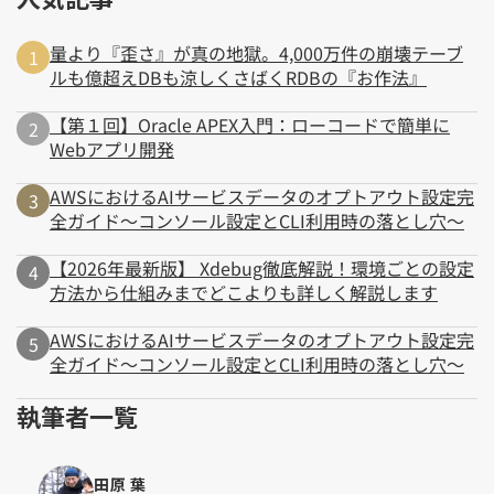
量より『歪さ』が真の地獄。4,000万件の崩壊テーブ
ルも億超えDBも涼しくさばくRDBの『お作法』
【第１回】Oracle APEX入門：ローコードで簡単に
Webアプリ開発
AWSにおけるAIサービスデータのオプトアウト設定完
全ガイド～コンソール設定とCLI利用時の落とし穴～
【2026年最新版】 Xdebug徹底解説！環境ごとの設定
方法から仕組みまでどこよりも詳しく解説します
AWSにおけるAIサービスデータのオプトアウト設定完
全ガイド～コンソール設定とCLI利用時の落とし穴～
執筆者一覧
田原 葉