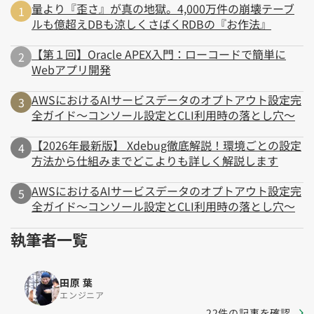
量より『歪さ』が真の地獄。4,000万件の崩壊テーブ
ルも億超えDBも涼しくさばくRDBの『お作法』
【第１回】Oracle APEX入門：ローコードで簡単に
Webアプリ開発
AWSにおけるAIサービスデータのオプトアウト設定完
全ガイド～コンソール設定とCLI利用時の落とし穴～
【2026年最新版】 Xdebug徹底解説！環境ごとの設定
方法から仕組みまでどこよりも詳しく解説します
AWSにおけるAIサービスデータのオプトアウト設定完
全ガイド～コンソール設定とCLI利用時の落とし穴～
執筆者一覧
田原 葉
エンジニア
22件の記事を確認