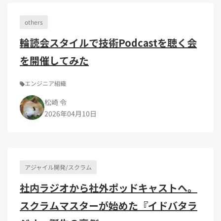
Kubernetes（1）
デジタル人材育成（4）
Lambda（1）
PMO（3）
API Gateway（1）
Markdown（1）
AmazonSES（1）
others
輪読会スタイルで技術Podcastを聴く会
を開催してみた
エンジニア組織
松崎 令
2026年04月10日
アジャイル開発/スクラム
社内ラジオから社外ポッドキャストへ。
スクラムマスターが始めた『イドバタラ