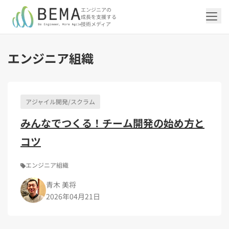
エンジニアの
成長を支援する
技術メディア
エンジニア組織
「アジャイル開発/スクラム」の記事一覧を
「DevOps/クラウド」の記事一覧を見る
「AI」の記事一覧を見る
「バックエンド」の記事一覧を見る
「Flutter/モバイル」の記事一覧を見る
「Jamstack/フロントエンド」の記事一覧
「others」の記事一覧を見る
見る
を見る
アジャイル開発/スクラム
「DevOps/クラウド」のタグ一覧
「AI」のタグ一覧
「バックエンド」のタグ一覧
「Flutter/モバイル」のタグ一覧
「others」のタグ一覧
みんなでつくる！チーム開発の始め方と
「アジャイル開発/スクラム」のタグ一覧
「Jamstack/フロントエンド」のタグ一覧
AWS（20）
生成AI（13）
Oracle APEX（5）
Flutter（38）
エンジニア組織（48）
CI/CD（9）
AIエージェント（4）
Dart（6）
Python（4）
イベント（42）
Terraform（6）
Swift（2）
API（2）
コツ
インフラストラクチャ（5）
NotebookLM（3）
Ruby（2）
アプリ開発（1）
アドベントカレンダー2024（25）
SQL（1）
Gemini（3）
アクセス制御（1）
Docker（4）
スクラムマスター（19）
Jamstack（10）
Astro（10）
アジャイル（15）
SSG（9）
サーバーレス（3）
OpenAI（1）
Cloud SQL（1）
スキルアップ（24）
CNN（1）
MySQL（1）
CloudWatch（2）
日本CTO協会（18）
深層学習（1）
レトロスペクティブ（6）
microCMS（7）
TypeScript（4）
DX Criteria（1）
エンジニア組織
CodeCommit（2）
若手エンジニア（12）
Amplify（2）
JavaScript（4）
WordPress（3）
Ansible（2）
トラブルシューティング（12）
Google Cloud（1）
Puppeteer（1）
SEO（1）
Redux（1）
青木 美将
DevSecOps（1）
キャリア（8）
内製化（7）
React（1）
2026年04月21日
Platform Engineering（1）
マネジメント（6）
UI/UX（5）
SRE（1）
さくらのクラウド（1）
DX推進（5）
オープンイノベーション（4）
helm（1）